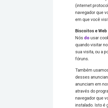
(internet protoco
navegador que voc
em que você visi
Biscoitos e Web
Nós
do
usar cook
quando visitar n
sua visita, ou a 
fóruns.
Também usamos a
desses anuncian
anunciam em nos
através do progr
navegador que vo
instalado. Isto 