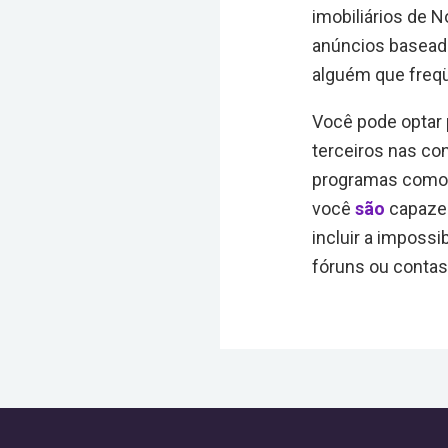
imobiliários de 
anúncios baseado
alguém que freqüe
Você pode optar 
terceiros nas co
programas como o
você
são
capazes
incluir a imposs
fóruns ou contas