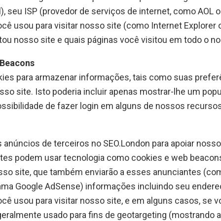
l), seu ISP (provedor de serviços de internet, como AOL 
ê usou para visitar nosso site (como Internet Explorer ou
tou nosso site e quais páginas você visitou em todo o no
 Beacons
ies para armazenar informações, tais como suas prefer
osso site. Isto poderia incluir apenas mostrar-lhe um p
possibilidade de fazer login em alguns de nossos recurso
núncios de terceiros no SEO.London para apoiar nosso 
tes podem usar tecnologia como cookies e web beacon
so site, que também enviarão a esses anunciantes (co
ama Google AdSense) informações incluindo seu endereço 
cê usou para visitar nosso site, e em alguns casos, se 
é geralmente usado para fins de geotargeting (mostrando 