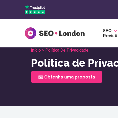
Pular
para
o
conteúdo
SEO
Revisõ
Início >
Política De Privacidade
Política de Priva
✉️ Obtenha uma proposta