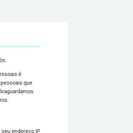
ós.
essoais é
 pessoais que
lvaguardamos
ros.
m seu endereço IP