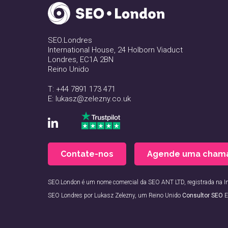
SEO.Londres
International House, 24 Holborn Viaduct
Londres, EC1A 2BN
Reino Unido
T:
+44 7891 173 471
E:
lukasz@zelezny.co.uk
Contate-nos
Agende uma cham
SEO.London é um nome comercial da SEO ANT LTD, registrada na I
SEO Londres por Lukasz Zelezny, um Reino Unido
Consultor SEO
E