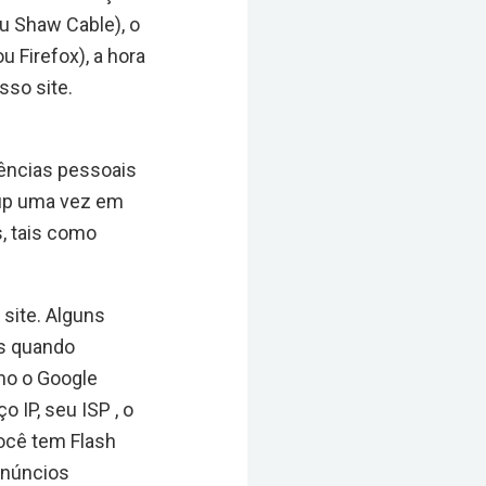
ou Shaw Cable), o
 Firefox), a hora
sso site.
ências pessoais
opup uma vez em
s, tais como
site. Alguns
s quando
mo o Google
IP, seu ISP , o
você tem Flash
anúncios