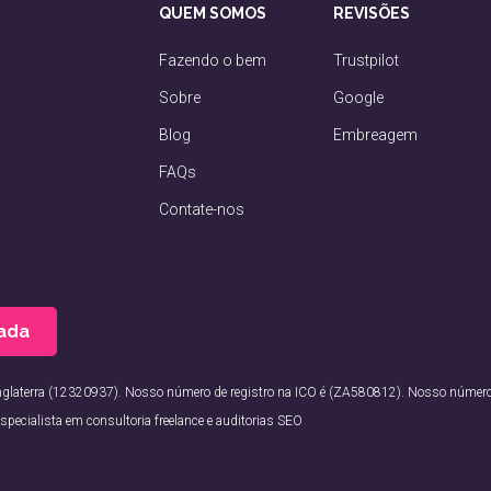
QUEM SOMOS
REVISÕES
Fazendo o bem
Trustpilot
Sobre
Google
Blog
Embreagem
FAQs
Contate-nos
ada
nglaterra (12320937). Nosso número de registro na ICO é (ZA580812). Nosso númer
specialista em consultoria freelance e auditorias SEO