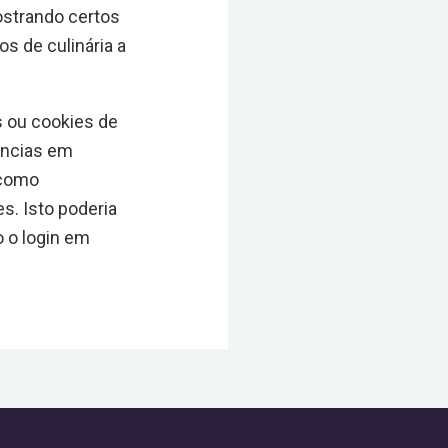
ostrando certos
s de culinária a
s ou cookies de
ências em
 como
s. Isto poderia
o o login em