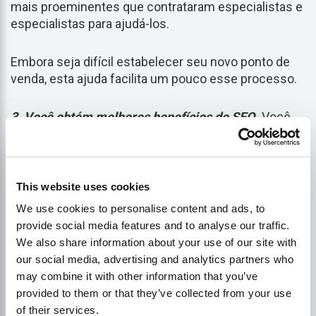
mais proeminentes que contrataram especialistas e
especialistas para ajudá-los.
Embora seja difícil estabelecer seu novo ponto de
venda, esta ajuda facilita um pouco esse processo.
3. Você obtém melhores benefícios de SEO
- Você
tem que ter um curto e um longo prazo
estratégia
para garantir que você possa colher todos os
benefícios a
bom SEO
O plano de negócios da
empresa está contido nele. No entanto, as
This website uses cookies
possibilidades podem ser ilimitadas se você não
We use cookies to personalise content and ads, to
estiver procurando ganhar dinheiro rápido e sair do
provide social media features and to analyse our traffic.
mercado.
jogo
.
We also share information about your use of our site with
our social media, advertising and analytics partners who
Para ser um sucesso e ter os lucros que você
may combine it with other information that you’ve
espera obter, você precisa dar tempo para que suas
provided to them or that they’ve collected from your use
novas estratégias de SEO funcionem. Você precisa
of their services.