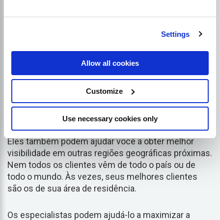
de um especialista para ajudá-lo a estabelecer
algumas metas e planos de SEO práticos e
razoáveis a longo prazo.
Settings
4. Obtenha ajuda para endereçar seu
Local
Allow all cookies
Mercado
- Este é outro ativo valioso que você pode
capitalizar com uma consultoria em SEO de
comércio eletrônico. Eles terão o
conhecimento
e
Customize
experiência para ajudá-lo a obter visibilidade em sua
área local.
Use necessary cookies only
Eles também podem ajudar você a obter melhor
visibilidade em outras regiões geográficas próximas.
Nem todos os clientes vêm de todo o país ou de
todo o mundo. Às vezes, seus melhores clientes
são os de sua área de residência.
Os especialistas podem ajudá-lo a maximizar a