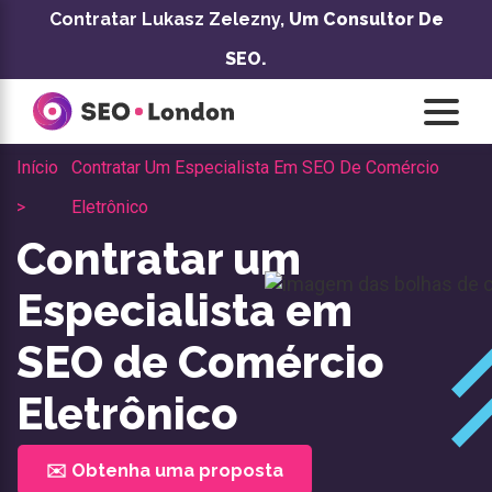
Pular
Contratar Lukasz Zelezny,
Um Consultor De
para
SEO.
o
conteúdo
Início
Contratar Um Especialista Em SEO De Comércio
>
Eletrônico
Contratar um
Especialista em
SEO de Comércio
Eletrônico
✉️ Obtenha uma proposta