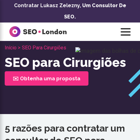
Pular
Contratar Lukasz Zelezny,
Um Consultor De
para
SEO.
o
conteúdo
Início >
SEO Para Cirurgiões
SEO para Cirurgiões
✉️ Obtenha uma proposta
5 razões para contratar um