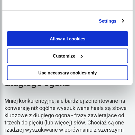
kluczowych używają inne marki, ale także pokazują
ich skuteczność na podstawie danych
rankingowych.
Settings
Upewnij się tylko, że analizujesz odpowiednich
Allow all cookies
konkurentów - firmy, których linia produktów ściśle
odpowiada Twojej lub te, których odbiorcy są
identyczni z Twoją.
Customize
Używaj słów kluczowych z
Use necessary cookies only
długiego ogona
Mniej konkurencyjne, ale bardziej zorientowane na
konwersję niż ogólne wyszukiwane hasła są słowa
kluczowe z długiego ogona - frazy zawierające od
trzech do pięciu (lub więcej) słów. Chociaż są one
rzadziej wyszukiwane w porównaniu z szerszymi