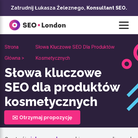
Przejdź
Zatrudnij Łukasza Żeleznego,
Konsultant SEO.
do
treści
Strona
Słowa Kluczowe SEO Dla Produktów
Główna >
Kosmetycznych
Słowa kluczowe
SEO dla produktów
kosmetycznych
✉️ Otrzymaj propozycję