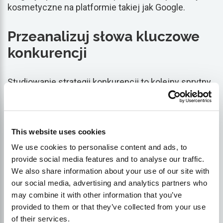
kosmetyczne na platformie takiej jak Google.
Przeanalizuj słowa kluczowe
konkurencji
Studiowanie strategii konkurencji to kolejny sprytny
sposób na znalezienie idealnych słów kluczowych
SEO dla produktów do pielęgnacji urody i skóry.
Przeanalizuj ich strony internetowe i zwróć uwagę
na powtarzające się słowa używane w ich treści,
This website uses cookies
tytułach,
meta
opisy i opisy produktów - są to
We use cookies to personalise content and ads, to
prawdopodobnie wybrane przez nich słowa
provide social media features and to analyse our traffic.
kluczowe.
We also share information about your use of our site with
our social media, advertising and analytics partners who
Kilka narzędzi może pomóc usprawnić
konkurent
i
may combine it with other information that you’ve
słowo kluczowe
badania
i analizy, w tym SEMRush i
provided to them or that they’ve collected from your use
Ahrefs. Platformy te nie tylko ujawniają, jakich słów
of their services.