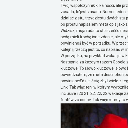
Twój współczynnik klikalności, ale pr
zasada, to'jest zasada. Numer jeden, 
działać z stu, trzydziestu dwóch stu p
po prostu napisałem meta opis jako 
Widzisz, moja rada to sto sześćdziesi
będą mieli trochę inne zdanie, ale my
powinieneś być w porządku. W przeciw
Kolejną rzeczą jest to, co napisać w me
W porządku, na przykład wakacje w Eg
Następnie za każdym razem Google zna
kluczowe. To słowo kluczowe, słowo 
powiedziałem, że meta description p
powinieneś'dzielić się zbyt wiele z te
Link. Tak więc ten, w którym wyróżnił
inclusive i 20 21. 22, 22, 22 wakacj
funtów za osobę. Tak więc mamy tu wiel
inclusive. Wiemy, że są.
Nasze aktualne dla bieżącego roku i 
tylko 30 funtów za osobę. Więc kiedy kl
wczasów do Egiptu, to prawdopodobni