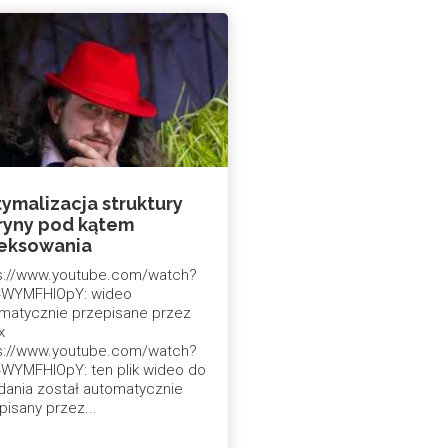
ymalizacja struktury
ryny pod kątem
eksowania
s://www.youtube.com/watch?
4WYMFHIOpY: wideo
matycznie przepisane przez
x
s://www.youtube.com/watch?
WYMFHIOpY: ten plik wideo do
dania został automatycznie
pisany przez...