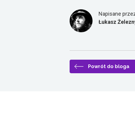
przypadkach jak ten, który'pokazuję. T
bardziej atrakcyjny. Po prostu wpisałe
Napisane przez
pozycji 50, mam poznanie dzisiaj.com
Działanie i skupienie podczas stawiani
Łukasz Żelezn
po to, by rozmawiać o tagu tytułowym
przekonania. Zobaczmy, gdzie znajduje 
Pójdę tutaj. I znowu, bohater dnia, sp
obszaru, który został nawet wyróżn
podkreśla, zwłaszcza gdy wchodzimy d
Hush inne do URL. Dzięki temu. Przeg
Powrót do bloga
Na przykład wchodzisz tutaj na górę, a 
niestety, jeśli ktoś wejdzie, odwiedzi
URL jest inny i to's czasami, buduje b
Google Analytics lub Google Search Co
patrzysz na wydajność konkretnej str
przeskakujących linków, upewnij się, 
sposób uzyskasz tylko to, co jest rd
dane, które dadzą ci ogólny ruch. To je
Dostarczane na określonej stronie.
Co jeszcze mogę powiedzieć, mówiliś
meta description, więc jeśli tu wejdę