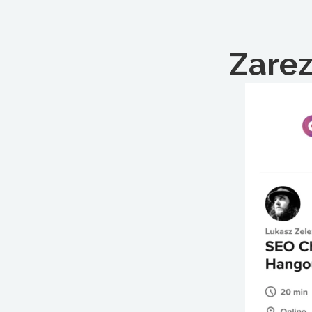
ogóle uważane za jakikolwiek czynnik.
Dla przypomnienia powiem, że długoś
Upewnij się, że używasz spisu treści,
że masz odpowiednią strukturę wewnę
Zarez
do witryny. Pamiętaj, że Google ma p
z Twojej witryny jako metaopisu. Pami
opisy nie są stosowane.
Essential. I to był mój wygląd, jak r
krótkiego wideo. Trzymajcie się.
Sonix
jest najbardziej zaawans
tłumaczenie, oraz
platforma do 
przystępnej cenie.
Automatyczna
Microsoft Word (plik docx),
oraz
S
funkcji, które z pewnością przypadną
korporacyjnej
,
udostępnianie trans
poziomie
oraz
łatwo transkrybować
dziś.