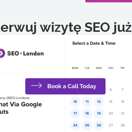
 Ale po raz kolejny warto przestrzegać kilku prostych zasad.
ć sto, trzysta pięćdziesiąt samochodów.
 ponieważ możesz zyskać dodatkowe linki. Upewnij się również,
trzną, ponieważ na dole mojego opisu znajdziesz kilka linków
erwuj wizytę SEO już
rawo zastrzec sobie prawo do wykorzystania innej części tekstu
ętaj też, że w niektórych przypadkach, np. w Wikipedii, meta
ównież ja z Acid London i dziękuję bardzo za wysłuchanie mojego
owanym na świecie
automatyczna transkrypcja,
tworzenia napisów.
Szybko,
dokładne,
oraz
w
 konwersja plików zegarków na tekst
(plik txt),
ubRip Subtitle (plik srt)
w minutach.
Sonix
posiada wiele
 Ci do gustu, w tym
narzędzia administracyjne klasy
kryptów
,
tłumaczenie automatyczne
,
wsparcie na światowym
 spotkania Zoom.
Wypróbuj program Sonix za darmo już