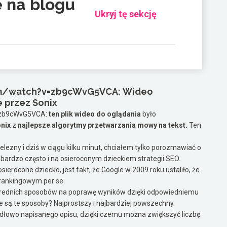
 na blogu
Ukryj tę sekcję
om/watch?v=zb9cWvG5VCA:
Wideo
 przez Sonix
=zb9cWvG5VCA:
ten plik wideo do oglądania
było
onix
z
najlepsze algorytmy przetwarzania mowy na tekst.
Ten
lezny i dziś w ciągu kilku minut, chciałem tylko porozmawiać o
, i bardzo często i na osieroconym dzieckiem strategii SEO.
sierocone dziecko, jest fakt, że Google w 2009 roku ustaliło, że
 rankingowym per se.
średnich sposobów na poprawę wyników dzięki odpowiedniemu
e są te sposoby? Najprostszy i najbardziej powszechny.
widłowo napisanego opisu, dzięki czemu można zwiększyć liczbę