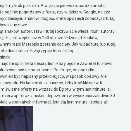
zejdźmy krok po kroku. A więc, po pierwsze, bardzo prosta
że ogólnie pogardzany z faktu, czy widzisz w Google, należy
ięćdziesięciu znaków, długość meta opis i jeśli zobaczysz tutaj,
słowo kluczowe
ąt znaków, autor ustawił tutaj i oczywiście wiesz, różni autorzy
ślę, że jeśli wejdziesz w 250 sto sześćdziesiąt znaków,
nym razie Metaopis zostanie obcięty. Jak widać tutaj lub tutaj.
ta description. Przyjrzyj się temu bliżej.
ipcie.
jdzie opis meta description, który będzie zawierał to słowo
kluczowe będzie pogrubione. Po drugie, na początku
owinien być napisany przekonująco, w sposób opisowy. Nie
go powodu. Na koniec dnia, chcemy, żeby ktoś kliknął w to.
em świetne oferty na wczasy do Egiptu, w tym last minute, all
e zarezerwuj. Teraz z niskim depozytem w wysokości zaledwie 30
e wspaniałych informacji. Istnieją last minute, istnieją all-
roku. Po bieżącym roku, mamy również tutaj, depozyt wynosi
iknę tutaj i przejdę na tę stronę, to wiem, że jeśli szukam
e będzie to dobra strona, dobra strona i odpowie na moje