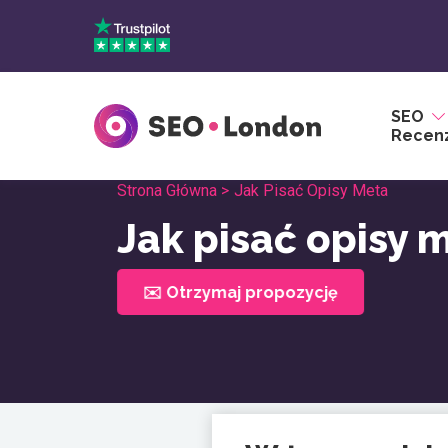
Przejdź
do
treści
SEO
Recen
Strona Główna >
Jak Pisać Opisy Meta
Jak pisać opisy 
✉️ Otrzymaj propozycję