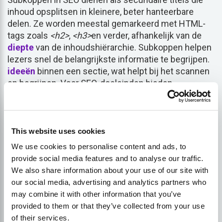
inhoud opsplitsen in kleinere, beter hanteerbare
delen. Ze worden meestal gemarkeerd met HTML-
tags zoals
<h2>
,
<h3>
en verder, afhankelijk van de
diepte
van de inhoudshiërarchie. Subkoppen helpen
lezers snel de belangrijkste informatie te begrijpen.
ideeën
binnen een sectie, wat helpt bij het scannen
en begrijpen. Voor SEO-doeleinden bieden
subkoppen extra mogelijkheden om trefwoorden op
een natuurlijke manier op te nemen, zodat
zoekmachines weten waar de volgende inhoud over
gaat. Dit kan de relevantie en ranking van een
This website uses cookies
webpagina in zoekresultaten verbeteren. Bovendien
We use cookies to personalise content and ads, to
verbeteren subkoppen de algehele
provide social media features and to analyse our traffic.
gebruikerservaring door informatie logisch te
We also share information about your use of our site with
ordenen, wat het aantal bounces kan verminderen en
our social media, advertising and analytics partners who
verhogen
verblijftijd
op de site. Om te begrijpen wat
may combine it with other information that you’ve
subkoppen in SEO zijn, moet je hun dubbele rol
provided to them or that they’ve collected from your use
erkennen in het verbeteren van de leesbaarheid voor
of their services.