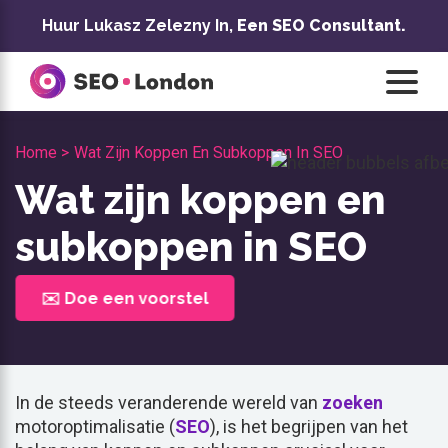
Overslaan
Huur Lukasz Zelezny In,
Een SEO Consultant.
naar
inhoud
Home >
Wat Zijn Koppen En Subkoppen In SEO
Wat zijn koppen en
subkoppen in SEO
✉️ Doe een voorstel
In de steeds veranderende wereld van
zoeken
motoroptimalisatie (
SEO
), is het begrijpen van het