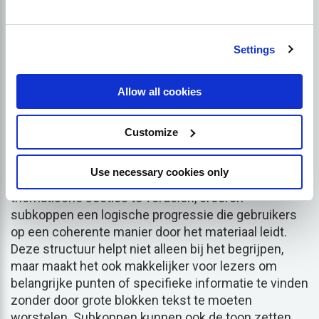
gebruikers en de duidelijkheid voor zoekmachines.
inhoudsmarketing
strategie
.
Settings
De inhoudstroom verbeteren
met subkoppen
Allow all cookies
Subkoppen spelen een cruciale rol in het verbeteren
Customize
van de stroom van inhoud, waardoor het voor lezers
makkelijker wordt om het verhaal te volgen en
Use necessary cookies only
belangrijke punten te begrijpen. Door tekst in
thematische secties te verdelen, creëren
subkoppen een logische progressie die gebruikers
op een coherente manier door het materiaal leidt.
Deze structuur helpt niet alleen bij het begrijpen,
maar maakt het ook makkelijker voor lezers om
belangrijke punten of specifieke informatie te vinden
zonder door grote blokken tekst te moeten
worstelen. Subkoppen kunnen ook de toon zetten