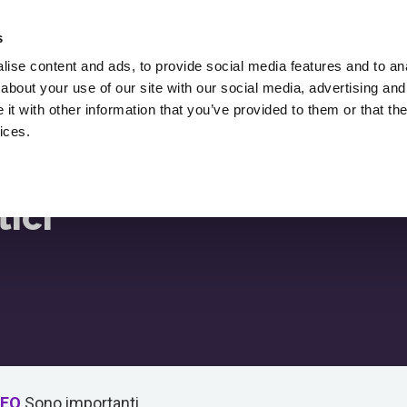
Assumere Lukasz Zelezny,
Un Consulente
s
SEO.
ise content and ads, to provide social media features and to anal
about your use of our site with our social media, advertising and
Download
Blog SEO
Risorse
Re
t with other information that you’ve provided to them or that the
ices.
ici
SEO
Sono importanti