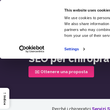
Vai
al
This website uses cookie
contenuto
We use cookies to personal
We also share information 
SEO
partners who may combine i
from your use of their serv
Casa >
SEO Per Chiropratici
Settings
SEO per chiroprat
✉️ Ottenere una proposta
→
Indice
Perché i chiropratici
Servizi 