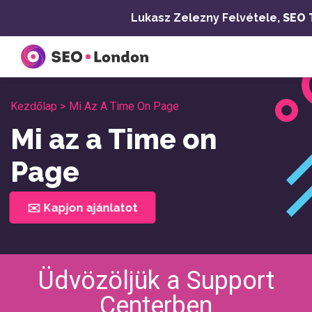
Ugrás
Lukasz Zelezny Felvétele,
SEO 
a
tartalomra
Kezdőlap >
Mi Az A Time On Page
Mi az a Time on
Page
✉️ Kapjon ajánlatot
Üdvözöljük a Support
Centerben