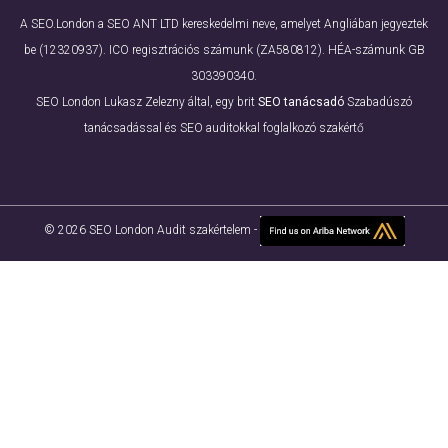
A SEO.London a SEO ANT LTD kereskedelmi neve, amelyet Angliában jegyeztek
be (12320937). ICO regisztrációs számunk (ZA580812). HÉA-számunk GB
303390340.
SEO London Lukasz Zelezny által, egy brit
SEO tanácsadó
Szabadúszó
tanácsadással és SEO auditokkal foglalkozó szakértő
© 2026 SEO London Audit szakértelem -