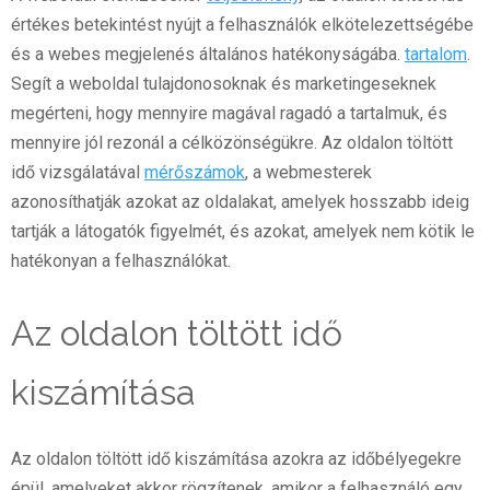
értékes betekintést nyújt a felhasználók elkötelezettségébe
és a webes megjelenés általános hatékonyságába.
tartalom
.
Segít a weboldal tulajdonosoknak és marketingeseknek
megérteni, hogy mennyire magával ragadó a tartalmuk, és
mennyire jól rezonál a célközönségükre. Az oldalon töltött
idő vizsgálatával
mérőszámok
, a webmesterek
azonosíthatják azokat az oldalakat, amelyek hosszabb ideig
tartják a látogatók figyelmét, és azokat, amelyek nem kötik le
hatékonyan a felhasználókat.
Az oldalon töltött idő
kiszámítása
Az oldalon töltött idő kiszámítása azokra az időbélyegekre
épül, amelyeket akkor rögzítenek, amikor a felhasználó egy