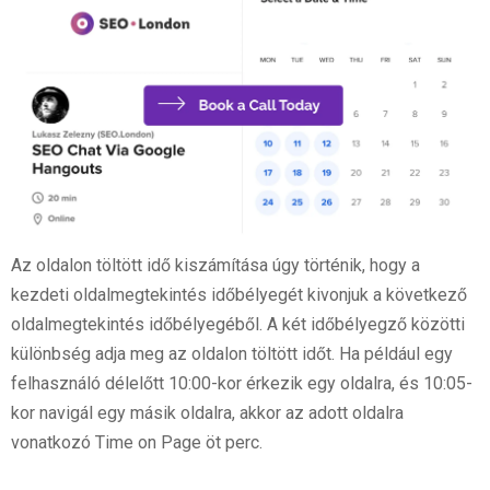
Az oldalon töltött idő kiszámítása úgy történik, hogy a
kezdeti oldalmegtekintés időbélyegét kivonjuk a következő
oldalmegtekintés időbélyegéből. A két időbélyegző közötti
különbség adja meg az oldalon töltött időt. Ha például egy
felhasználó délelőtt 10:00-kor érkezik egy oldalra, és 10:05-
kor navigál egy másik oldalra, akkor az adott oldalra
vonatkozó Time on Page öt perc.