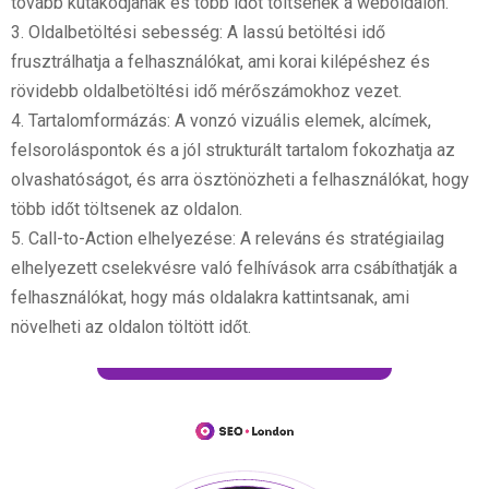
tovább kutakodjanak és több időt töltsenek a weboldalon.
3. Oldalbetöltési sebesség: A lassú betöltési idő
frusztrálhatja a felhasználókat, ami korai kilépéshez és
rövidebb oldalbetöltési idő mérőszámokhoz vezet.
4. Tartalomformázás: A vonzó vizuális elemek, alcímek,
felsoroláspontok és a jól strukturált tartalom fokozhatja az
olvashatóságot, és arra ösztönözheti a felhasználókat, hogy
több időt töltsenek az oldalon.
5. Call-to-Action elhelyezése: A releváns és stratégiailag
elhelyezett cselekvésre való felhívások arra csábíthatják a
felhasználókat, hogy más oldalakra kattintsanak, ami
növelheti az oldalon töltött időt.