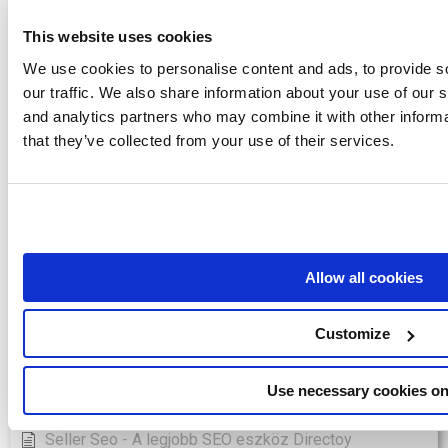
This website uses cookies
Asodesk - A legjobb SEO eszköz Directoy
We use cookies to personalise content and ads, to provide s
Boomerank - A legjobb SEO eszköz Directoy
our traffic. We also share information about your use of our s
Jetoctopus - A legjobb SEO eszköz Directoy
and analytics partners who may combine it with other informa
that they’ve collected from your use of their services.
Keyword Hero - A legjobb SEO eszköz Directoy
Labrika - A legjobb SEO eszköz Directoy
Longtail Ux - A legjobb SEO eszköz Directoy
Marketingtracer - A legjobb SEO eszköz Directoy
Allow all cookies
Pulno - A legjobb SEO eszköz Directoy
Ranktools - A legjobb SEO eszköz Directoy
Customize
Átirányítás Io - A legjobb SEO eszköz Directoy
Use necessary cookies on
Saphyte - A legjobb SEO eszköz Directoy
Seller Seo - A legjobb SEO eszköz Directoy