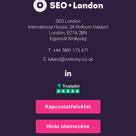
SEO.London
International House, 24 Holborn Viaduct
London, EC1A 2BN
Egyesült Királyság
T:
+44 7891 173 471
E:
lukasz@zelezny.co.uk
Kapcsolatfelvétel
Hívás ütemezése