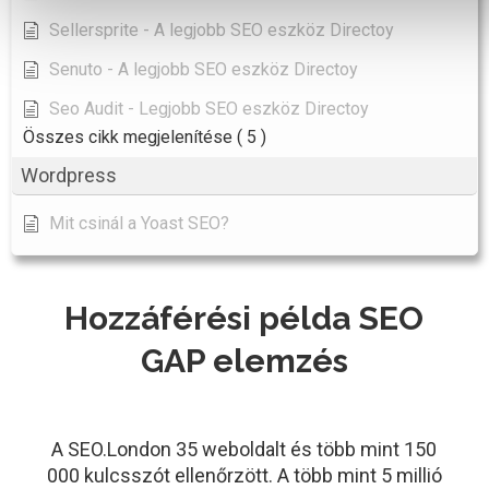
Sellersprite - A legjobb SEO eszköz Directoy
Senuto - A legjobb SEO eszköz Directoy
Seo Audit - Legjobb SEO eszköz Directoy
Összes cikk megjelenítése
( 5 )
Wordpress
Mit csinál a Yoast SEO?
Hozzáférési példa SEO
GAP elemzés
A SEO.London 35 weboldalt és több mint 150
000 kulcsszót ellenőrzött. A több mint 5 millió