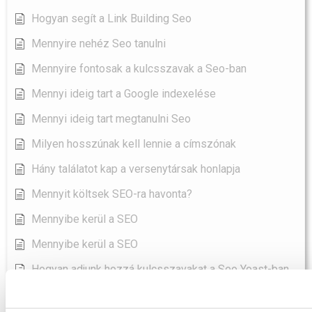
Hogyan segít a Link Building Seo
Mennyire nehéz Seo tanulni
Mennyire fontosak a kulcsszavak a Seo-ban
Mennyi ideig tart a Google indexelése
Mennyi ideig tart megtanulni Seo
Milyen hosszúnak kell lennie a címszónak
Hány találatot kap a versenytársak honlapja
Mennyit költsek SEO-ra havonta?
Mennyibe kerül a SEO
Mennyibe kerül a SEO
Hogyan adjunk hozzá kulcsszavakat a Seo Yoast-ban
Összes cikk megjelenítése
( 96 )
SEO-Tools