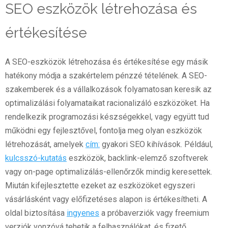
SEO eszközök létrehozása és
értékesítése
A SEO-eszközök létrehozása és értékesítése egy másik
hatékony módja a szakértelem pénzzé tételének. A SEO-
szakemberek és a vállalkozások folyamatosan keresik az
optimalizálási folyamataikat racionalizáló eszközöket. Ha
rendelkezik programozási készségekkel, vagy együtt tud
működni egy fejlesztővel, fontolja meg olyan eszközök
létrehozását, amelyek
cím:
gyakori SEO kihívások. Például,
kulcsszó-kutatás
eszközök, backlink-elemző szoftverek
vagy on-page optimalizálás-ellenőrzők mindig keresettek.
Miután kifejlesztette ezeket az eszközöket egyszeri
vásárlásként vagy előfizetéses alapon is értékesítheti. A
oldal biztosítása
ingyenes
a próbaverziók vagy freemium
verziók vonzóvá tehetik a felhasználókat, és fizető