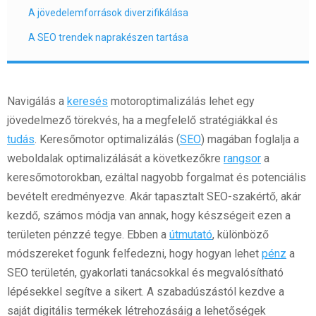
A jövedelemforrások diverzifikálása
A SEO trendek naprakészen tartása
Navigálás a
keresés
motoroptimalizálás lehet egy
jövedelmező törekvés, ha a megfelelő stratégiákkal és
tudás
. Keresőmotor optimalizálás (
SEO
) magában foglalja a
weboldalak optimalizálását a következőkre
rangsor
a
keresőmotorokban, ezáltal nagyobb forgalmat és potenciális
bevételt eredményezve. Akár tapasztalt SEO-szakértő, akár
kezdő, számos módja van annak, hogy készségeit ezen a
területen pénzzé tegye. Ebben a
útmutató
, különböző
módszereket fogunk felfedezni, hogy hogyan lehet
pénz
a
SEO területén, gyakorlati tanácsokkal és megvalósítható
lépésekkel segítve a sikert. A szabadúszástól kezdve a
saját digitális termékek létrehozásáig a lehetőségek