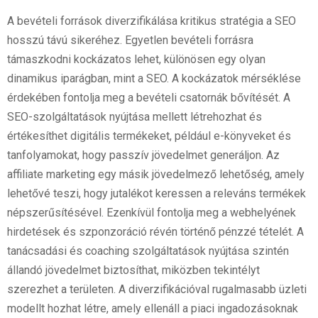
A bevételi források diverzifikálása kritikus stratégia a SEO
hosszú távú sikeréhez. Egyetlen bevételi forrásra
támaszkodni kockázatos lehet, különösen egy olyan
dinamikus iparágban, mint a SEO. A kockázatok mérséklése
érdekében fontolja meg a bevételi csatornák bővítését. A
SEO-szolgáltatások nyújtása mellett létrehozhat és
értékesíthet digitális termékeket, például e-könyveket és
tanfolyamokat, hogy passzív jövedelmet generáljon. Az
affiliate marketing egy másik jövedelmező lehetőség, amely
lehetővé teszi, hogy jutalékot keressen a releváns termékek
népszerűsítésével. Ezenkívül fontolja meg a webhelyének
hirdetések és szponzoráció révén történő pénzzé tételét. A
tanácsadási és coaching szolgáltatások nyújtása szintén
állandó jövedelmet biztosíthat, miközben tekintélyt
szerezhet a területen. A diverzifikációval rugalmasabb üzleti
modellt hozhat létre, amely ellenáll a piaci ingadozásoknak