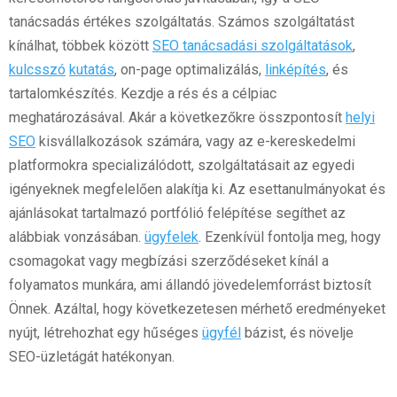
tanácsadás értékes szolgáltatás. Számos szolgáltatást
kínálhat, többek között
SEO tanácsadási szolgáltatások
,
kulcsszó
kutatás
, on-page optimalizálás,
linképítés
, és
tartalomkészítés. Kezdje a rés és a célpiac
meghatározásával. Akár a következőkre összpontosít
helyi
SEO
kisvállalkozások számára, vagy az e-kereskedelmi
platformokra specializálódott, szolgáltatásait az egyedi
igényeknek megfelelően alakítja ki. Az esettanulmányokat és
ajánlásokat tartalmazó portfólió felépítése segíthet az
alábbiak vonzásában.
ügyfelek
. Ezenkívül fontolja meg, hogy
csomagokat vagy megbízási szerződéseket kínál a
folyamatos munkára, ami állandó jövedelemforrást biztosít
Önnek. Azáltal, hogy következetesen mérhető eredményeket
nyújt, létrehozhat egy hűséges
ügyfél
bázist, és növelje
SEO-üzletágát hatékonyan.