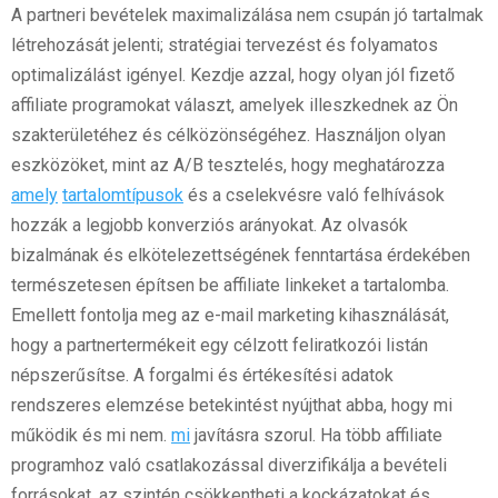
A partneri bevételek maximalizálása nem csupán jó tartalmak
létrehozását jelenti; stratégiai tervezést és folyamatos
optimalizálást igényel. Kezdje azzal, hogy olyan jól fizető
affiliate programokat választ, amelyek illeszkednek az Ön
szakterületéhez és célközönségéhez. Használjon olyan
eszközöket, mint az A/B tesztelés, hogy meghatározza
amely
tartalomtípusok
és a cselekvésre való felhívások
hozzák a legjobb konverziós arányokat. Az olvasók
bizalmának és elkötelezettségének fenntartása érdekében
természetesen építsen be affiliate linkeket a tartalomba.
Emellett fontolja meg az e-mail marketing kihasználását,
hogy a partnertermékeit egy célzott feliratkozói listán
népszerűsítse. A forgalmi és értékesítési adatok
rendszeres elemzése betekintést nyújthat abba, hogy mi
működik és mi nem.
mi
javításra szorul. Ha több affiliate
programhoz való csatlakozással diverzifikálja a bevételi
forrásokat, az szintén csökkentheti a kockázatokat és