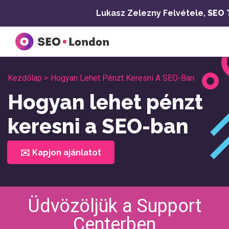
Ugrás
Lukasz Zelezny Felvétele,
SEO 
a
tartalomra
Kezdőlap >
Hogyan Lehet Pénzt Keresni A SEO-Ban
Hogyan lehet pénzt
keresni a SEO-ban
✉️ Kapjon ajánlatot
Üdvözöljük a Support
Centerben