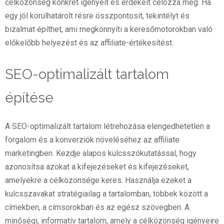
célközönség konkrét igényeit és érdekeit célozza meg. Ha
egy jól körülhatárolt résre összpontosít, tekintélyt és
bizalmat építhet, ami megkönnyíti a keresőmotorokban való
előkelőbb helyezést és az affiliate-értékesítést.
SEO-optimalizált tartalom
építése
A SEO-optimalizált tartalom létrehozása elengedhetetlen a
forgalom és a konverziók növeléséhez az affiliate
marketingben. Kezdje alapos kulcsszókutatással, hogy
azonosítsa azokat a kifejezéseket és kifejezéseket,
amelyekre a célközönsége keres. Használja ezeket a
kulcsszavakat stratégiailag a tartalomban, többek között a
címekben, a címsorokban és az egész szövegben. A
minőségi, informatív tartalom, amely a célközönség igényeire