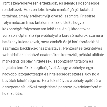
iránt szenvedélyesen érdeklődik, és jelentős közönséggel
rendelkezik. Hozzon létre kiváló minőségű, jól kutatott
tartalmat, amely értéket nyújt olvasói számára. Frissítse
folyamatosan friss tartalommal az oldalát, hogy a
közönségét folyamatosan lekösse, és új látogatókat
vonzzon. Optimalizálja webhelyét a keresőmotorok számára
hatékony kulcsszavak, meta címkék és jó hírű forrásokból
származó backlinkek használatával. Pénzesítse tekintélyes
weboldalát különböző csatornákon keresztül, például affiliate
marketing, display hirdetések, szponzorált tartalom és
digitális termékek segítségével. Ahogy webhelye egyre
nagyobb látogatottságot és hitelességet szerez, úgy nő a
bevételi lehetősége is. Ha a tekintélyes webhely építésére
összpontosít, idővel megbízható passzív jövedelemforrást
hozhat létre.