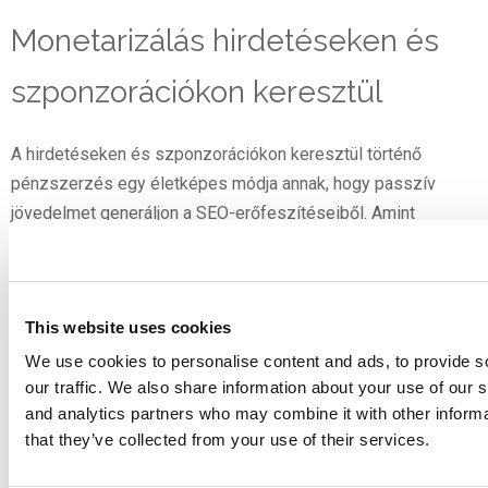
Monetarizálás hirdetéseken és
szponzorációkon keresztül
A hirdetéseken és szponzorációkon keresztül történő
pénzszerzés egy életképes módja annak, hogy passzív
jövedelmet generáljon a SEO-erőfeszítéseiből. Amint
webhelye jelentős forgalmat vonz, a Google AdSense-hez
hasonló hirdetési hálózatokat kihasználva releváns
hirdetéseket jeleníthet meg. Ezek a hirdetések lehetnek
This website uses cookies
kattintásonkénti (PPC) vagy impresszióonkénti fizetésűek,
így a webhely forgalmától függő, állandó jövedelemforrást
We use cookies to personalise content and ads, to provide s
our traffic. We also share information about your use of our s
biztosítanak Önnek. Ezen kívül, a saját szakterületén belüli
and analytics partners who may combine it with other informa
vállalatokat is megkereshet a következő célokra
közvetlen
that they’ve collected from your use of their services.
szponzori megállapodások. Szponzorált tartalom, például
blog
posztok vagy termék
értékelések
, nagyon jövedelmező