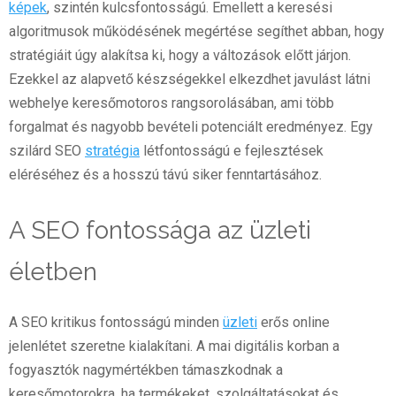
képek
, szintén kulcsfontosságú. Emellett a keresési
algoritmusok működésének megértése segíthet abban, hogy
stratégiáit úgy alakítsa ki, hogy a változások előtt járjon.
Ezekkel az alapvető készségekkel elkezdhet javulást látni
webhelye keresőmotoros rangsorolásában, ami több
forgalmat és nagyobb bevételi potenciált eredményez. Egy
szilárd SEO
stratégia
létfontosságú e fejlesztések
eléréséhez és a hosszú távú siker fenntartásához.
A SEO fontossága az üzleti
életben
A SEO kritikus fontosságú minden
üzleti
erős online
jelenlétet szeretne kialakítani. A mai digitális korban a
fogyasztók nagymértékben támaszkodnak a
keresőmotorokra, ha termékeket, szolgáltatásokat és