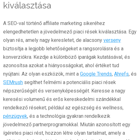
kiválasztása
A SEO-val történő affiliate marketing sikeréhez
elengedhetetlen a jövedelmező piaci rések kiválasztása. Egy
olyan rés, amely nagy keresletet, de alacsony
verseny
biztosítja a legjobb lehetőségeket a rangsorolásra és a
konverziókra. Kezdje a különböző iparágak kutatásával, és
azonosítsa azokat a hiányosságokat, ahol értéket tud
nyújtani. Az olyan eszközök, mint a
Google Trends
,
Ahrefs
, és
SEMrush
segíthet felmérni a potenciális piaci rések
népszerűségét és versenyképességét. Keresse a nagy
keresési volumenű és erős kereskedelmi szándékkal
rendelkező réseket; például az egészség és wellness,
pénzügyek
, és a technológia gyakran rendelkezik
jövedelmező partnerprogramokkal. Miután azonosított egy
ígéretes piaci rést, hozzon létre olyan tartalmat, amely a