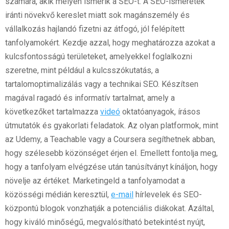
számára, akik mélyen ismerik a SEO-t. A SEO-ismeretek
iránti növekvő kereslet miatt sok magánszemély és
vállalkozás hajlandó fizetni az átfogó, jól felépített
tanfolyamokért. Kezdje azzal, hogy meghatározza azokat a
kulcsfontosságú területeket, amelyekkel foglalkozni
szeretne, mint például a kulcsszókutatás, a
tartalomoptimalizálás vagy a technikai SEO. Készítsen
magával ragadó és informatív tartalmat, amely a
következőket tartalmazza
videó
oktatóanyagok, írásos
útmutatók és gyakorlati feladatok. Az olyan platformok, mint
az Udemy, a Teachable vagy a Coursera segíthetnek abban,
hogy szélesebb közönséget érjen el. Emellett fontolja meg,
hogy a tanfolyam elvégzése után tanúsítványt kínáljon, hogy
növelje az értéket. Marketingeld a tanfolyamodat a
közösségi médián keresztül,
e-mail
hírlevelek és SEO-
központú blogok vonzhatják a potenciális diákokat. Azáltal,
hogy kiváló minőségű, megvalósítható betekintést nyújt,