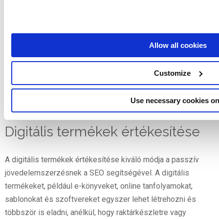
lehet, ha van egy elkötelezett közönsége. Győződjön meg
arról, hogy a szponzorált tartalom összhangban van a
webhely fókuszával, hogy megőrizze az olvasók bizalmát.
Allow all cookies
Egy másik lehetőség, hogy bannerhirdetési felületet kínál a
közönségét elérni kívánó vállalkozásoknak. A hirdetések és
Customize
szponzorációk hatékony integrálásával maximalizálhatja
webhelye bevételi lehetőségeit, miközben továbbra is
Use necessary cookies on
értékes tartalmat kínál látogatóinak.
Digitális termékek értékesítése
A digitális termékek értékesítése kiváló módja a passzív
jövedelemszerzésnek a SEO segítségével. A digitális
termékeket, például e-könyveket, online tanfolyamokat,
sablonokat és szoftvereket egyszer lehet létrehozni és
többször is eladni, anélkül, hogy raktárkészletre vagy