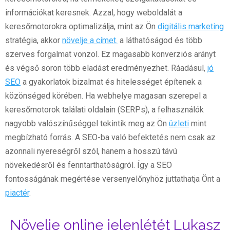
információkat keresnek. Azzal, hogy weboldalát a
keresőmotorokra optimalizálja, mint az Ön
digitális marketing
stratégia, akkor
növelje a címet.
a láthatóságod és több
szerves forgalmat vonzol. Ez magasabb konverziós arányt
és végső soron több eladást eredményezhet. Ráadásul,
jó
SEO
a gyakorlatok bizalmat és hitelességet építenek a
közönséged körében. Ha webhelye magasan szerepel a
keresőmotorok találati oldalain (SERPs), a felhasználók
nagyobb valószínűséggel tekintik meg az Ön
üzleti
mint
megbízható forrás. A SEO-ba való befektetés nem csak az
azonnali nyereségről szól, hanem a hosszú távú
növekedésről és fenntarthatóságról. Így a SEO
fontosságának megértése versenyelőnyhöz juttathatja Önt a
piactér
.
Növelje online jelenlétét Lukasz