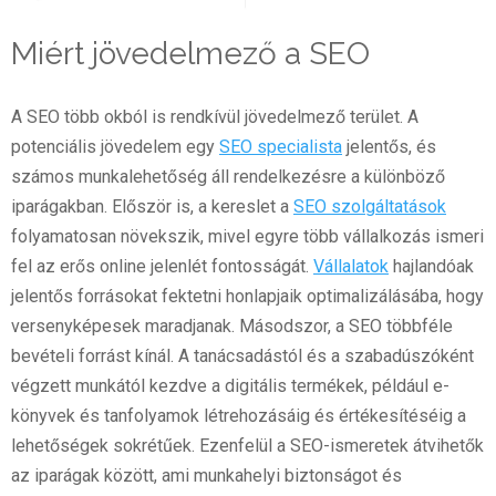
Miért jövedelmező a SEO
A SEO több okból is rendkívül jövedelmező terület. A
potenciális jövedelem egy
SEO specialista
jelentős, és
számos munkalehetőség áll rendelkezésre a különböző
iparágakban. Először is, a kereslet a
SEO szolgáltatások
folyamatosan növekszik, mivel egyre több vállalkozás ismeri
fel az erős online jelenlét fontosságát.
Vállalatok
hajlandóak
jelentős forrásokat fektetni honlapjaik optimalizálásába, hogy
versenyképesek maradjanak. Másodszor, a SEO többféle
bevételi forrást kínál. A tanácsadástól és a szabadúszóként
végzett munkától kezdve a digitális termékek, például e-
könyvek és tanfolyamok létrehozásáig és értékesítéséig a
lehetőségek sokrétűek. Ezenfelül a SEO-ismeretek átvihetők
az iparágak között, ami munkahelyi biztonságot és