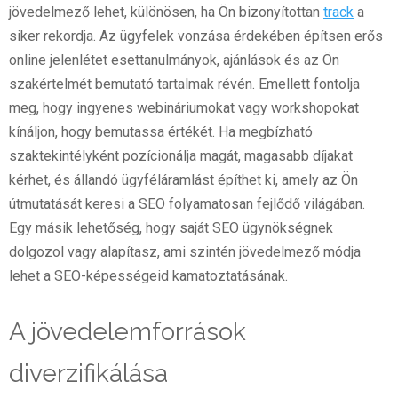
jövedelmező lehet, különösen, ha Ön bizonyítottan
track
a
siker rekordja. Az ügyfelek vonzása érdekében építsen erős
online jelenlétet esettanulmányok, ajánlások és az Ön
szakértelmét bemutató tartalmak révén. Emellett fontolja
meg, hogy ingyenes webináriumokat vagy workshopokat
kínáljon, hogy bemutassa értékét. Ha megbízható
szaktekintélyként pozícionálja magát, magasabb díjakat
kérhet, és állandó ügyféláramlást építhet ki, amely az Ön
útmutatását keresi a SEO folyamatosan fejlődő világában.
Egy másik lehetőség, hogy saját SEO ügynökségnek
dolgozol vagy alapítasz, ami szintén jövedelmező módja
lehet a SEO-képességeid kamatoztatásának.
A jövedelemforrások
diverzifikálása