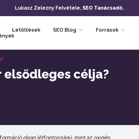
Lukasz Zelezny Felvétele,
SEO Tanácsadó.
Letöltések
SEO Blog
Források
ények
a?
 elsődleges célja?
nformáció olyan létfontosságú, mint az oxigén,