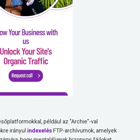
sőplatformokkal, például az "Archie"-val
kre irányul
indexelés
FTP-archívumok, amelyek
zámára, hogy megtaláljanak bizonyos fájlokat.