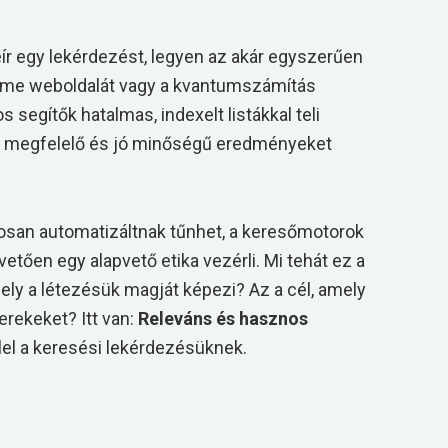
ír egy lekérdezést, legyen az akár egyszerűen
rme weboldalát vagy a kvantumszámítás
 segítők hatalmas, indexelt listákkal teli
gy megfelelő és jó minőségű eredményeket
aposan automatizáltnak tűnhet, a keresőmotorok
tően egy alapvető etika vezérli. Mi tehát ez a
ely a létezésük magját képezi? Az a cél, amely
erekeket? Itt van:
Releváns és hasznos
el a keresési lekérdezésüknek.