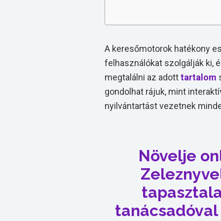
A keresőmotorok hatékony e
felhasználókat szolgálják ki,
megtalálni az adott
tartalom
s
gondolhat rájuk, mint interak
nyilvántartást vezetnek minde
Növelje on
Zeleznyvel
tapasztal
tanácsadóval 