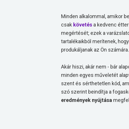
Minden alkalommal, amikor be
csak
követés
a kedvenc étte
megértését; ezek a varázslatos
tartalékaikból merítenek, ho
produkáljanak az Ön számára.
Akár hiszi, akár nem - bár al
minden egyes műveletét alapve
szent és sérthetetlen kód, am
szó szerint beindítja a fogask
eredmények nyújtása
megfel