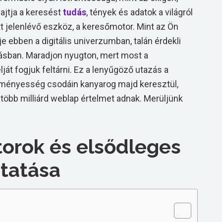
ajtja a keresést
tudás
, tények és adatok a világról
 jelenlévő eszköz, a keresőmotor. Mint az Ön
ebben a digitális univerzumban, talán érdekli
gásban. Maradjon nyugton, mert most a
át fogjuk feltárni. Ez a lenyűgöző utazás a
eményesség csodáin kanyarog majd keresztül,
több milliárd weblap értelmet adnak. Merüljünk
orok és elsődleges
tatása