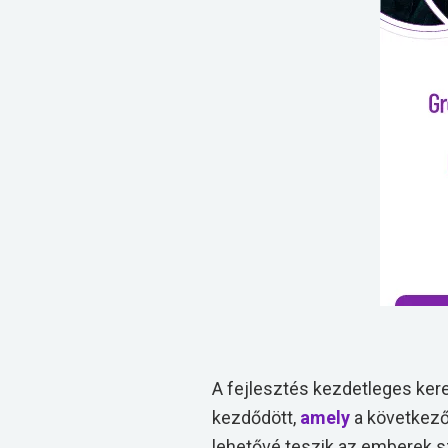
A fejlesztés kezdetleges kere
kezdődött,
amely
a következő
lehetővé teszik az emberek s