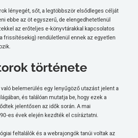
k lényegét, sőt, a legtöbbször elsődleges célját
eni ebbe az öt egyszerű, de elengedhetetlenül
ekkel az erőteljes e-könyvtárakkal kapcsolatos
a frissítésekig) rendületlenül ennek az egyetlen
ozik.
orok története
való belemerülés egy lenyűgöző utazást jelent a
lágában, és találóan mutatja be, hogy ezek a
lődtek jelentősen az idők során. A mai
0-es évek elején kezdték el csíráztatni.
giai feltalálók és a webrajongók tanúi voltak az