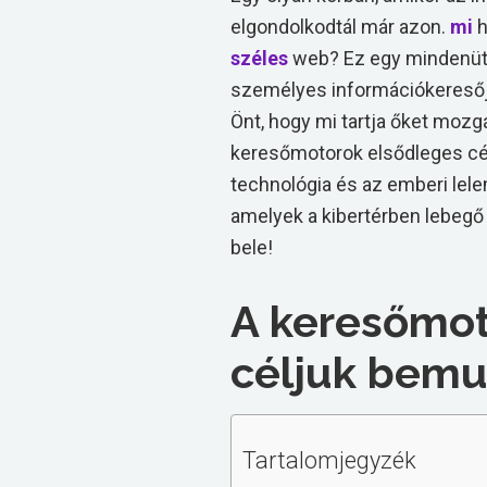
elgondolkodtál már azon.
mi
h
széles
web? Ez egy mindenütt
személyes információkeresője 
Önt, hogy mi tartja őket moz
keresőmotorok elsődleges célj
technológia és az emberi lel
amelyek a kibertérben lebegő 
bele!
A keresőmot
céljuk bemu
Tartalomjegyzék