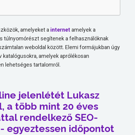
szközök, amelyeket a
internet
amelyek a
 és túlnyomórészt segítenek a felhasználóknak
zámtalan weboldal között. Elemi formájukban úgy
tív katalógusokra, amelyek aprólékosan
n lehetséges tartalomról.
line jelenlétét Lukasz
, a több mint 20 éves
attal rendelkező SEO-
- egyeztessen időpontot