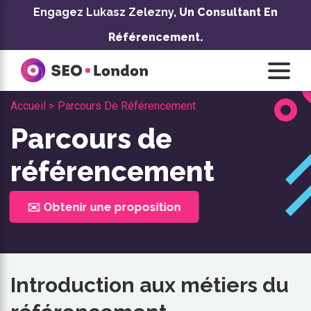
Skip
Engagez Lukasz Zelezny,
Un Consultant En
to
Référencement.
content
Accueil >
Parcours De Référencement
Parcours de
référencement
✉️ Obtenir une proposition
Introduction aux métiers du