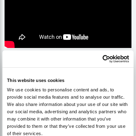
Compétences en matière de
This website uses cookies
communication
We use cookies to personalise content and ads, to
provide social media features and to analyse our traffic.
We also share information about your use of our site with
Un parcours professionnel efficace dans le domaine
our social media, advertising and analytics partners who
du référencement repose sur une communication
may combine it with other information that you’ve
remarquable, qu'il s'agisse d'expliquer des concepts
provided to them or that they’ve collected from your use
complexes à des clients ou à des clients potentiels.
of their services.