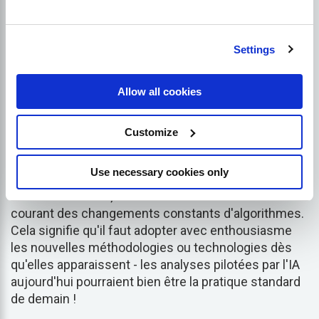
clients
sans jargon ou en coordonnant différentes
équipes pour s'assurer que tous les éléments, de
l'infrastructure technique au marketing des médias
Settings
sociaux, fonctionnent harmonieusement en vue
d'atteindre des objectifs communs.
Allow all cookies
Apprentissage continu et
Customize
adaptabilité
Use necessary cookies only
Enfin, personne ne peut se reposer sur ses lauriers
dans ce domaine ; il est essentiel de se tenir au
courant des changements constants d'algorithmes.
Cela signifie qu'il faut adopter avec enthousiasme
les nouvelles méthodologies ou technologies dès
qu'elles apparaissent - les analyses pilotées par l'IA
aujourd'hui pourraient bien être la pratique standard
de demain !