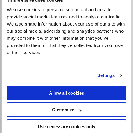
This website uses cookies
We use cookies to personalise content and ads, to
provide social media features and to analyse our traffic.
We also share information about your use of our site with
our social media, advertising and analytics partners who
may combine it with other information that you’ve
provided to them or that they’ve collected from your use
of their services.
Settings
Allow all cookies
Customize
Vous trouverez ci-dessous quelques-unes des
Use necessary cookies only
raisons qui expliquent pourquoi
les blogs sont