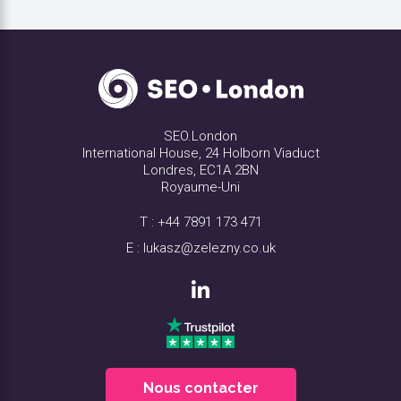
SEO.London
International House, 24 Holborn Viaduct
Londres, EC1A 2BN
Royaume-Uni
T :
+44 7891 173 471
E :
lukasz@zelezny.co.uk
Nous contacter