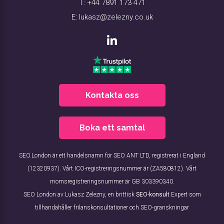
T:
+44 7891 173 471
E:
lukasz@zelezny.co.uk
Kontakta oss
Boka ett samtal
SEO.London är ett handelsnamn för SEO ANT LTD, registrerat i England
(12320937). Vårt ICO-registreringsnummer är (ZA580812). Vårt
momsregistreringsnummer är GB 303390340.
SEO London av Lukasz Zelezny, en brittisk
SEO-konsult
Expert som
tillhandahåller frilanskonsultationer och SEO-granskningar