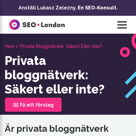
Hoppa
Anställ Lukasz Zelezny,
En SEO-Konsult.
till
innehåll
Hem >
Privata Bloggnätverk: Säkert Eller Inte?
Privata
bloggnätverk:
Säkert eller inte?
✉️ Få ett förslag
Är privata bloggnätverk