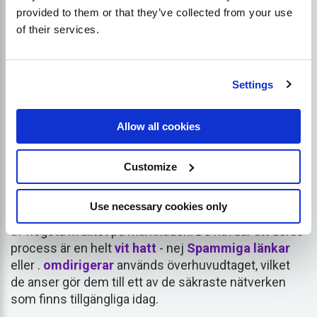
Google inte straffar din webbplats eller
ta bort
om
provided to them or that they’ve collected from your use
de får reda på vad som pågår. Om det görs på rätt
of their services.
sätt är de säkra, men om du åker fast kan det bli
väldigt farligt.
dålig
!
Settings
Exempel på PBN-
webbplatser
Allow all cookies
Customize
Utbyte av bloggare
Use necessary cookies only
Denna webbplats hävdar att den erbjuder PBN-sidor
av högsta kvalitet på marknaden. De hävdar att deras
process är en helt
vit hatt
- nej
Spammiga länkar
eller .
omdirigerar
används överhuvudtaget, vilket
de anser gör dem till ett av de säkraste nätverken
som finns tillgängliga idag.