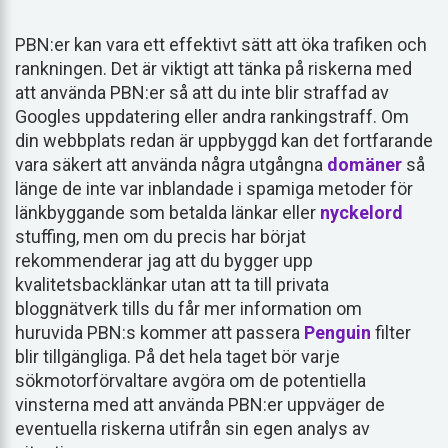
PBN:er kan vara ett effektivt sätt att öka trafiken och
rankningen. Det är viktigt att tänka på riskerna med
att använda PBN:er så att du inte blir straffad av
Googles uppdatering eller andra rankingstraff. Om
din webbplats redan är uppbyggd kan det fortfarande
vara säkert att använda några utgångna
domäner
så
länge de inte var inblandade i spamiga metoder för
länkbyggande som betalda länkar eller
nyckelord
stuffing, men om du precis har börjat
rekommenderar jag att du bygger upp
kvalitetsbacklänkar utan att ta till privata
bloggnätverk tills du får mer information om
huruvida PBN:s kommer att passera
Penguin
filter
blir tillgängliga. På det hela taget bör varje
sökmotorförvaltare avgöra om de potentiella
vinsterna med att använda PBN:er uppväger de
eventuella riskerna utifrån sin egen analys av