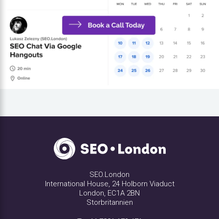
SEO.London
International House, 24 Holborn Viaduct
London, EC1A 2BN
Storbritannien