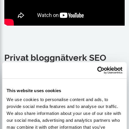
Privat bloggnätverk SEO
Detta är en metod för att optimera din webbplats så
att den rankas högre i sökmotorerna. Slutet
mål
är
att PBN:s länkjuice överförs till din webbplats, vilket
This website uses cookies
kommer att resultera i fler klick och högre
We use cookies to personalise content and ads, to
konverteringar. PBN-länkar skapas när du köper en
i
provide social media features and to analyse our traffic.
åldern
domän från någon annan med bakåtlänkar
We also share information about your use of our site with
som redan pekar mot den. Du lägger sedan till
our social media, advertising and analytics partners who
innehåll
,
bilder
och videoklipp utan länkar så att
may combine it with other information that you’ve