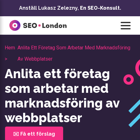
Hoppa
Anställ Lukasz Zelezny,
En SEO-Konsult.
till
innehåll
Hem
Anlita Ett Företag Som Arbetar Med Marknadsföring
>
Av Webbplatser
Anlita ett företag
som arbetar med
marknadsföring av
webbplatser
✉️ Få ett förslag