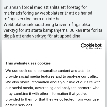
En annan fördel med att anlita ett företag för
marknadsföring av webbplatser är att de har så
många verktyg som du inte har.
Webbplatsmarknadsföring kräver många olika
verktyg för att starta kampanjerna. Du kan inte förlita
dig på ett enda verktyg för att uppnå dina
marknadsföringsmål.
Det finns olika typer av verktyg som behövs för att
effektivisera kampanjerna. För bättre
This website uses cookies
marknadsföring av din webbplats behöver du
We use cookies to personalise content and ads, to
verktyg som
SEO-optimerare
,
Verktyg för innehåll
provide social media features and to analyse our traffic.
och sökordsforskning
,
Konkurrent
Intelligence
We also share information about your use of our site with
Tracker, verktyg för webbplatsutveckling, Premium
our social media, advertising and analytics partners who
Plugins, automatiseringsverktyg,
may combine it with other information that you’ve
Grammatikkontroller
, etc.
provided to them or that they’ve collected from your use
of their services.