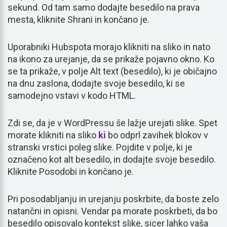
sekund. Od tam samo dodajte besedilo na prava
mesta, kliknite Shrani in končano je.
Uporabniki Hubspota morajo klikniti na sliko in nato
na ikono za urejanje, da se prikaže pojavno okno. Ko
se ta prikaže, v polje Alt text (besedilo), ki je običajno
na dnu zaslona, dodajte svoje besedilo, ki se
samodejno vstavi v kodo HTML.
Zdi se, da je v WordPressu še lažje urejati slike. Spet
morate klikniti na sliko
ki
bo odprl zavihek blokov v
stranski vrstici poleg slike. Pojdite v polje, ki je
označeno kot alt besedilo, in dodajte svoje besedilo.
Kliknite Posodobi in končano je.
Pri posodabljanju in urejanju poskrbite, da boste zelo
natančni in opisni. Vendar pa morate poskrbeti, da bo
besedilo opisovalo kontekst slike, sicer lahko vaša