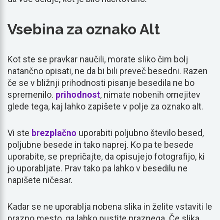
Vsebina za oznako Alt
Kot ste se pravkar naučili, morate sliko čim bolj
natančno opisati, ne da bi bili preveč besedni. Razen
če se v bližnji prihodnosti pisanje besedila ne bo
spremenilo.
prihodnost
, nimate nobenih omejitev
glede tega, kaj lahko zapišete v polje za oznako alt.
Vi ste
brezplačno
uporabiti poljubno število besed,
poljubne besede in tako naprej. Ko pa te besede
uporabite, se prepričajte, da opisujejo fotografijo, ki
jo uporabljate. Prav tako pa lahko v besedilu ne
napišete ničesar.
Kadar se ne uporablja nobena slika in želite vstaviti le
prazno mesto, ga lahko pustite praznega. Če slika