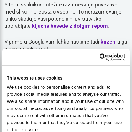
S tem iskalnikom otežite razumevanje povezave
med sliko in preostalo vsebino. To nerazumevanje
lahko škoduje vaši potencialni uvrstitvi, ko
uporabljate
ključne besede z dolgim repom
.
V primeru Googla vam lahko nastane tudi
kazen
ki ga
nihče ne želi prejeti.
2. Podrobnosti niso vedno
dovolj natančne
This website uses cookies
We use cookies to personalise content and ads, to
V besedilu alt lahko piše igralec bejzbola, ki maha z
provide social media features and to analyse our traffic.
žogo na bejzbolskem igrišču. Čeprav je to za
We also share information about your use of our site with
nekatere ljudi dovolj podrobno in opisno, pa ni dovolj
our social media, advertising and analytics partners who
dobro, da bi ga iskalniki dobro uvrstili.
may combine it with other information that you’ve
provided to them or that they’ve collected from your use
of their services.
Čeprav slika prikazuje igralca bejzbola, ki maha z