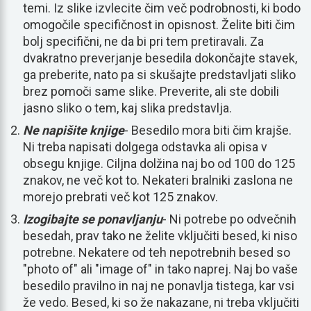
temi. Iz slike izvlecite čim več podrobnosti, ki bodo
omogočile specifičnost in opisnost. Želite biti čim
bolj specifični, ne da bi pri tem pretiravali. Za
dvakratno preverjanje besedila dokončajte stavek,
ga preberite, nato pa si skušajte predstavljati sliko
brez pomoči same slike. Preverite, ali ste dobili
jasno sliko o tem, kaj slika predstavlja.
Ne napišite knjige
- Besedilo mora biti čim krajše.
Ni treba napisati dolgega odstavka ali opisa v
obsegu knjige. Ciljna dolžina naj bo od 100 do 125
znakov, ne več kot to. Nekateri bralniki zaslona ne
morejo prebrati več kot 125 znakov.
Izogibajte se ponavljanju
- Ni potrebe po odvečnih
besedah, prav tako ne želite vključiti besed, ki niso
potrebne. Nekatere od teh nepotrebnih besed so
"photo of" ali "image of" in tako naprej. Naj bo vaše
besedilo pravilno in naj ne ponavlja tistega, kar vsi
že vedo. Besed, ki so že nakazane, ni treba vključiti