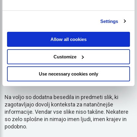
žogico, je mogoče uporabiti boljše podrobnosti, da
bo iskalnik razumel, kako je slika povezana z vsebino
članka ali spletne strani.
Settings
Boljše besedilo bi se glasilo nekako takole: Willie
Allow all cookies
Mays iz ekipe San Francisco Giants udarja žogo v
parku Candlestick Park.
Customize
3. Specifičnost ovira
Use necessary cookies only
pomanjkanje podrobnosti
Na voljo so dodatna besedila in predmeti slik, ki
zagotavljajo dovolj konteksta za natančnejše
informacije. Vendar vse slike niso takšne. Nekatere
so zelo splošne in nimajo imen ljudi, imen krajev in
podobno.