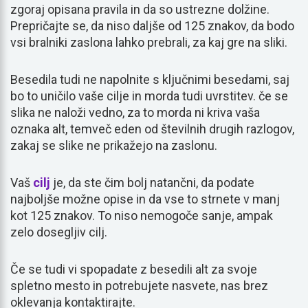
zgoraj opisana pravila in da so ustrezne dolžine.
Prepričajte se, da niso daljše od 125 znakov, da bodo
vsi bralniki zaslona lahko prebrali, za kaj gre na sliki.
Besedila tudi ne napolnite s ključnimi besedami, saj
bo to uničilo vaše cilje in morda tudi uvrstitev. če se
slika ne naloži vedno, za to morda ni kriva vaša
oznaka alt, temveč eden od številnih drugih razlogov,
zakaj se slike ne prikažejo na zaslonu.
Vaš
cilj
je, da ste čim bolj natančni, da podate
najboljše možne opise in da vse to strnete v manj
kot 125 znakov. To niso nemogoče sanje, ampak
zelo dosegljiv cilj.
Če se tudi vi spopadate z besedili alt za svoje
spletno mesto in potrebujete nasvete, nas brez
oklevanja kontaktirajte.