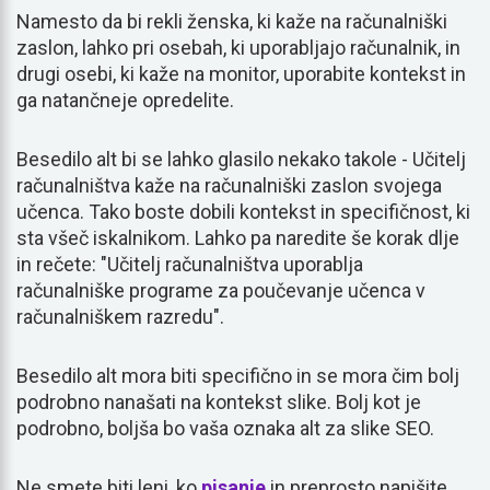
Namesto da bi rekli ženska, ki kaže na računalniški
zaslon, lahko pri osebah, ki uporabljajo računalnik, in
drugi osebi, ki kaže na monitor, uporabite kontekst in
ga natančneje opredelite.
Besedilo alt bi se lahko glasilo nekako takole - Učitelj
računalništva kaže na računalniški zaslon svojega
učenca. Tako boste dobili kontekst in specifičnost, ki
sta všeč iskalnikom. Lahko pa naredite še korak dlje
in rečete: "Učitelj računalništva uporablja
računalniške programe za poučevanje učenca v
računalniškem razredu".
Besedilo alt mora biti specifično in se mora čim bolj
podrobno nanašati na kontekst slike. Bolj kot je
podrobno, boljša bo vaša oznaka alt za slike SEO.
Ne smete biti leni, ko
pisanje
in preprosto napišite