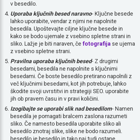
v besedilo.
Uporaba ključnih besed naravno
- Ključne besede
lahko uporabite, vendar z njimi ne napolnite
besedila. Upoštevajte ciljne ključne besede in
kako se bodo ujemale z vsebino spletne strani in
sliko. Lažje je biti naraven, če
fotografija
se ujema
z vsebino spletne strani.
Pravilna uporaba ključnih besed
- Z drugimi
besedami, besedila ne napolnite s ključnimi
besedami. Če boste besedilo pretirano napolnili z
več ključnimi besedami, kot jih potrebuje, lahko
škodite svoji uvrstitvi in strategiji SEO. uporabite
jih ob pravem času in v pravi količini.
Izogibajte se uporabi slik nad besedilom
- Namen
besedila je pomagati bralcem zaslona razumeti
sliko. Če namesto besedila uporabite sliko ali
besedilo znotraj slike, slike ne bodo razumeli.
besedilo je besedilo in tako naj tudi ostane.