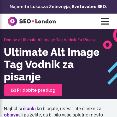
Preskoči
Najemite Lukasza Zeleznyja,
Svetovalec SEO.
na
vsebino
Domov >
Ultimate Alt Image Tag Vodnik Za Pisanje
Ultimate Alt Image
Tag Vodnik za
pisanje
✉️ Pridobite predlog
Najboljši
članki
ko blogate, ustvarjate članke za
objava
ali pa želite, da bi bilo vaše spletno mesto