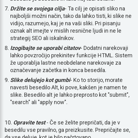
Držite se svojega cilja
- Ta cilj je opisati sliko na
najboljši možni način, tako da lahko tisti, ki slike ne
vidijo, razumejo, kaj je na vaši sliki. Pri pisanju
oznak alt imejte v mislih resnične ljudi in ne le
strategij SEO ali iskalnikov.
Izogibajte se uporabi citatov
- Dodatni narekovaji
lahko povzročijo prekinitev funkcije HTML. Sistem
že uporablja lastne neobdelane narekovaje za
označevanje začetka in konca besedila.
Slike delujejo kot gumbi
- Ko to storijo, morate
navesti besedilo Alt, ki pove, kakšen je namen te
slike. Besedilo alt je lahko preprosto kot "submit",
"search" ali "apply now".
10.
Opravite test
- Če se želite prepričati, da je v
besedilu vse pravilno, ga preizkusite. Prepričajte se,
da vse deluje, kot je bilo načrtovano.