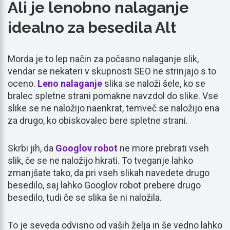
Ali je lenobno nalaganje
idealno za besedila Alt
Morda je to lep način za počasno nalaganje slik,
vendar se nekateri v skupnosti SEO ne strinjajo s to
oceno.
Leno nalaganje
slika se naloži šele, ko se
bralec spletne strani pomakne navzdol do slike. Vse
slike se ne naložijo naenkrat, temveč se naložijo ena
za drugo, ko obiskovalec bere spletne strani.
Skrbi jih, da
Googlov robot
ne more prebrati vseh
slik, če se ne naložijo hkrati. To tveganje lahko
zmanjšate tako, da pri vseh slikah navedete drugo
besedilo, saj lahko Googlov robot prebere drugo
besedilo, tudi če se slika še ni naložila.
To je seveda odvisno od vaših želja in še vedno lahko