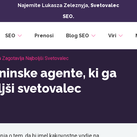
Najemite Lukasza Zeleznyja,
Svetovalec
SEO.
SEO
Prenosi
Blog SEO
Viri
Zagotavlja Najboljši Svetovalec
inske agente, ki ga
jši svetovalec
ja o tem, da bi imel kakovostne vodje na