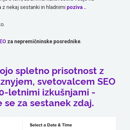
da z nekaj sestanki in hladnimi
poziva .
.
ko.
EO
za nepremičninske posrednike
.
ojo spletno prisotnost z
znyjem, svetovalcem SEO
0-letnimi izkušnjami -
 se za sestanek zdaj.