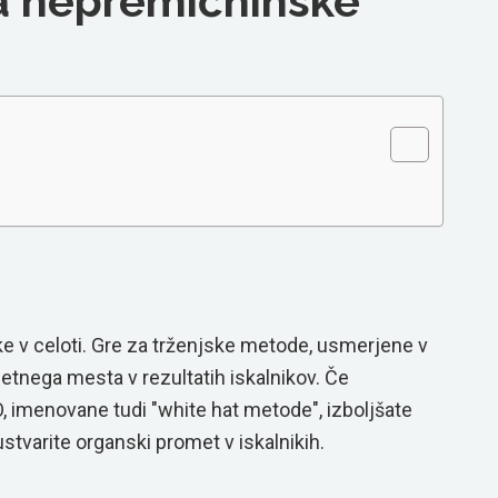
za nepremičninske
ke v celoti. Gre za trženjske metode, usmerjene v
etnega mesta v rezultatih iskalnikov. Če
 imenovane tudi "white hat metode", izboljšate
stvarite organski promet v iskalnikih.