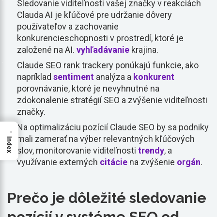
Sledovanie viditeľnosti vašej značky v reakciách
Clauda AI je kľúčové pre udržanie dôvery
používateľov a zachovanie
konkurencieschopnosti v prostredí, ktoré je
založené na AI.
vyhľadávanie
krajina.
Claude SEO rank trackery ponúkajú funkcie, ako
napríklad
sentiment
analýza a
konkurent
porovnávanie, ktoré je nevyhnutné na
zdokonalenie stratégií SEO a zvýšenie viditeľnosti
značky.
Na optimalizáciu pozícií Claude SEO by sa podniky
→
mali zamerať na výber relevantných kľúčových
Index
slov, monitorovanie viditeľnosti
trendy
, a
využívanie externých
citácie
na zvýšenie
orgán
.
Prečo je dôležité sledovanie
pozícií v systéme SEO od