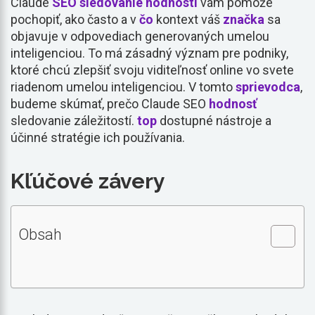
Claude
SEO
sledovanie hodnosti
vám pomôže
pochopiť, ako často a v
čo
kontext váš
značka
sa
objavuje v odpovediach generovaných umelou
inteligenciou. To má zásadný význam pre podniky,
ktoré chcú zlepšiť svoju viditeľnosť online vo svete
riadenom umelou inteligenciou. V tomto
sprievodca
,
budeme skúmať, prečo Claude SEO
hodnosť
sledovanie záležitostí.
top
dostupné nástroje a
účinné stratégie ich používania.
Kľúčové závery
Obsah