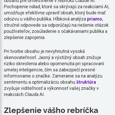
obsahu pre umiestnenie v rebríčku Claude AI.
Pochopenie nálad, ktoré sa skrývajú za reakciami AI,
umožňuje efektívne upraviť obsah, ktorý bude mať
odozvu u vášho publika. Hĺbková analýza
priamo
,
stručné odpovede sa odporúčajú na riešenie otázok
používateľov, zosúladenie s očakávaniami publika a
zlepšenie zapojenia.
Pri tvorbe obsahu je nevyhnutná vysoká
skenovateľnosť. Jasný a výstižný obsah znižuje
riziko skreslenia alebo opomenutia pri spracovaní
umelej inteligencie, čím sa zabezpečí presné
informovanie o značke. Zameranie sa na analýzu
sentimentu a optimalizáciu obsahu
štruktúra
zvyšuje viditeľnosť a výkonnosť vašej značky v
reakciách Clauda AI.
Zlepšenie vášho rebríčka