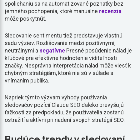
spoliehaniu sa na automatizované poznatky bez
jemného pochopenia, ktoré manuálne
recenzia
môže poskytnúť.
Sledovanie sentimentu tiež predstavuje vlastnú
sadu výziev. Rozlišovanie medzi pozitívnymi,
neutrálnymi a
negatívne
Presné posúdenie nálad je
kľúčové pre efektívne hodnotenie viditeľnosti
značky. Nesprávna interpretácia nálad môže viesť k
chybným stratégiám, ktoré nie sú v súlade s
vnímaním publika.
Napriek týmto výzvam výhody používania
sledovačov pozícií Claude SEO ďaleko prevyšujú
ťažkosti za predpokladu, že používatelia zostanú
ostražití a aktívni pri riadení svojich stratégií SEO.
Budúce trendy v sledovaní