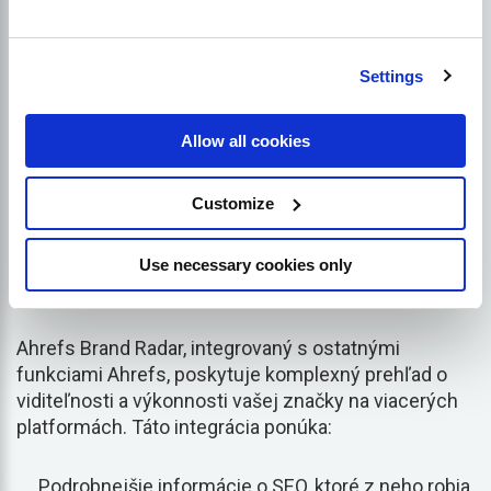
nástroje, ako je Promptwatch, sledujú zmienky o
značke v odpovediach umelej inteligencie a odhaľujú
vynechané otázky, v ktorých by sa vaša značka mala
Settings
vyskytovať.
Napriek svojim obmedzeniam poskytuje LLMrefs
Allow all cookies
cenné poznatky a funkcie, ktoré môžu výrazne
zlepšiť vašu stratégiu SEO založenú na umelej
Customize
inteligencii.
Use necessary cookies only
3. Ahrefs Brand Radar
Ahrefs Brand Radar, integrovaný s ostatnými
funkciami Ahrefs, poskytuje komplexný prehľad o
viditeľnosti a výkonnosti vašej značky na viacerých
platformách. Táto integrácia ponúka:
Podrobnejšie informácie o SEO, ktoré z neho robia