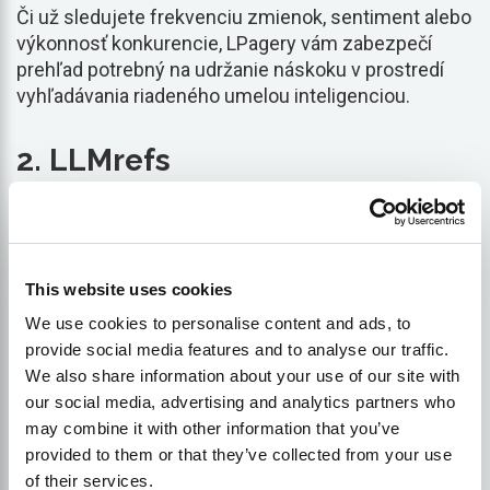
Či už sledujete frekvenciu zmienok, sentiment alebo
výkonnosť konkurencie, LPagery vám zabezpečí
prehľad potrebný na udržanie náskoku v prostredí
vyhľadávania riadeného umelou inteligenciou.
2. LLMrefs
LLMrefs sleduje viditeľnosť, zmienky a citácie v
reakciách umelej inteligencie s funkciami
porovnávania s konkurenciou, ktoré umožňujú
This website uses cookies
porovnať vašu značku s konkurenciou. Hoci je
We use cookies to personalise content and ads, to
LLMrefs výkonná, je menej vyspelá ako niektoré
provide social media features and to analyse our traffic.
staršie platformy SEO, potenciálne má menej
We also share information about your use of our site with
integrácií a problémov so stabilitou.
our social media, advertising and analytics partners who
may combine it with other information that you’ve
LLMrefs má zabudované A/B testovanie na
provided to them or that they’ve collected from your use
optimalizáciu výkonu obsahu. Monitorovacie
of their services.