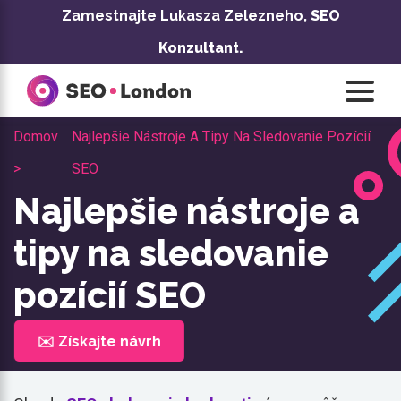
Prejsť
Zamestnajte Lukasza Zelezneho,
SEO
na
Konzultant.
obsah
Domov
Najlepšie Nástroje A Tipy Na Sledovanie Pozícií
>
SEO
Najlepšie nástroje a
tipy na sledovanie
pozícií SEO
✉️ Získajte návrh