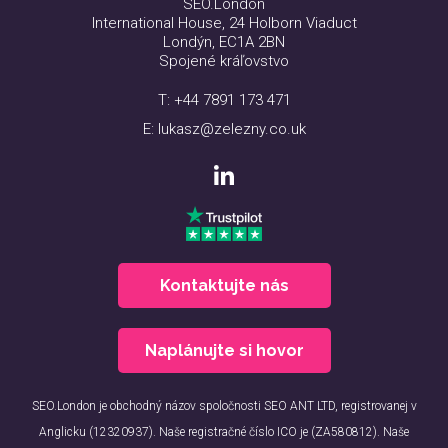
SEO.London
International House, 24 Holborn Viaduct
Londýn, EC1A 2BN
Spojené kráľovstvo
T:
+44 7891 173 471
E:
lukasz@zelezny.co.uk
Kontaktujte nás
Naplánujte si hovor
SEO.London je obchodný názov spoločnosti SEO ANT LTD, registrovanej v
Anglicku (12320937). Naše registračné číslo ICO je (ZA580812). Naše