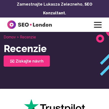
Prejsť
Zamestnajte Lukasza Zelezneho,
SEO
na
Konzultant.
obsah
Domov >
Recenzie
Recenzie
✉️ Získajte návrh