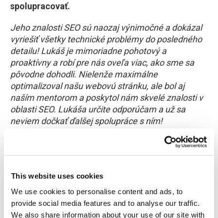
spolupracovať.
Jeho znalosti SEO sú naozaj výnimočné a dokázal
vyriešiť všetky technické problémy do posledného
detailu! Lukáš je mimoriadne pohotový a
proaktívny a robí pre nás oveľa viac, ako sme sa
pôvodne dohodli. Nielenže maximálne
optimalizoval našu webovú stránku, ale bol aj
naším mentorom a poskytol nám skvelé znalosti v
oblasti SEO. Lukáša určite odporúčam a už sa
neviem dočkať ďalšej spolupráce s ním!
This website uses cookies
Vrelo odporúčam SEO. Londýn Lukasz Zelezny
We use cookies to personalise content and ads, to
Lukáša sme spoznali v roku 2017 na stretnutí
provide social media features and to analyse our traffic.
Search London. Naša predchádzajúca webová
We also share information about your use of our site with