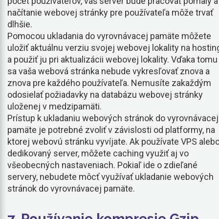
počet používateľov, váš server bude pracovať pomaly a
načítanie webovej stránky pre používateľa môže trvať
dlhšie.
Pomocou ukladania do vyrovnávacej pamäte môžete
uložiť aktuálnu verziu svojej webovej lokality na hostin
a použiť ju pri aktualizácii webovej lokality. Vďaka tomu
sa vaša webová stránka nebude vykresľovať znova a
znova pre každého používateľa. Nemusíte zakaždým
odosielať požiadavky na databázu webovej stránky
uloženej v medzipamäti.
Prístup k ukladaniu webových stránok do vyrovnávacej
pamäte je potrebné zvoliť v závislosti od platformy, na
ktorej webovú stránku vyvíjate. Ak používate VPS aleb
dedikovaný server, môžete caching využiť aj vo
všeobecných nastaveniach. Pokiaľ ide o zdieľané
servery, nebudete môcť využívať ukladanie webových
stránok do vyrovnávacej pamäte.
7. Používanie kompresie Gzip