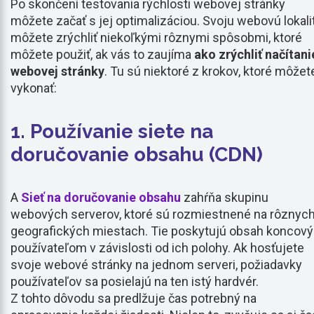
Po skončení testovania rýchlosti webovej stránky
môžete začať s jej optimalizáciou. Svoju webovú lokali
môžete zrýchliť niekoľkými rôznymi spôsobmi, ktoré
môžete použiť, ak vás to zaujíma
ako zrýchliť načítani
webovej stránky
. Tu sú niektoré z krokov, ktoré môžet
vykonať:
1. Používanie siete na
doručovanie obsahu (CDN)
A
Sieť na doručovanie obsahu
zahŕňa skupinu
webových serverov, ktoré sú rozmiestnené na rôznyc
geografických miestach. Tie poskytujú obsah koncov
používateľom v závislosti od ich polohy. Ak hosťujete
svoje webové stránky na jednom serveri, požiadavky
používateľov sa posielajú na ten istý hardvér.
Z tohto dôvodu sa predlžuje čas potrebný na