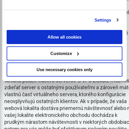
môžete mať svoje stránky online v krátkom čase. Na
tento účel si musíte vybrať rýchleho webového hostiteľ
ktorý poskytne lepšiu optimalizáciu. Pri zdieľanom
Settings
hostingu je jednoduchšie zdieľať diskový priestor,
procesor a pamäť RAM spolu s ďalšími lokalitami, ktoré
Allow all cookies
tiež využívajú tento server.
Customize
Hosting virtuálnych privátnych serverov (VPS)
Virtuálne privátne servery sú oveľa rýchlejšie ako
Use necessary cookies only
ostatné dve možnosti. Pri VPS môžete na distribúciu
obsahu použiť viacero serverov. S VPS získate možnos
zdieľať server s ostatnými používateľmi a zároveň mát
vlastnú časť virtuálneho servera, ktorého konfigurácie
neovplyvňujú ostatných klientov. Ak v prípade, že vaša
webová lokalita dostáva priemernú návštevnosť alebo 
vašej lokalite elektronického obchodu dochádza k
prudkým nárastom návštevnosti v niektorých obdobiac
potom pre vás môže byť efektívnym riešením použitie