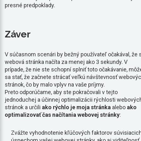
presné predpoklady.
Záver
V súčasnom scenári by bežný používateľ očakával, že 
webová stránka načíta za menej ako 3 sekundy. V
prípade, že nie ste schopní splniť toto očakávanie, môž
sa stať, že začnete strácať veľkú návštevnosť webový
stránok, čo by malo vplyv na vaše príjmy.
Preto odporúčame, aby ste pokračovali v tejto
jednoduchej a účinnej optimalizácii rýchlosti webovýc
stránok a určili
ako rýchlo je moja stránka
alebo
ako
optimalizovať čas načítania webovej stránky
:
Zvážte vyhodnotenie kľúčových faktorov súvisiacic
úspechom vašej webovej stránky, ako aj viditeľnosť,