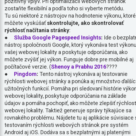
pozitívny vplyv. Pri optimalizácii webových stránok
zostaňte flexibilní a podľa toho si vyberte metódu.
Tu sú niektoré z nástrojov na hodnotenie výkonu, ktoré
môžete vyskúšať
skontrolujte, ako skontrolovať
rýchlosť načítania stránky
:
●
Služba Google Pagespeed Insights
:
Ide o bezplat
nástroj spoločnosti Google, ktorý vykonáva test výkon
vašej webovej lokality a poskytuje odporúčania, ako
môžete zvýšiť jej výkon. Funguje dobre pre mobilné aj
počítačové verzie. (
Shenoy a Prabhu 2016
????
●
Pingdom
:
Tento nástroj vykonáva aj testovanie
rýchlosti webovej stránky a ponúka aj množstvo ďalší
užitočných funkcií. Pomáha pri sledovaní histórie výko
webovej lokality, poskytuje odporúčania na základe
údajov a pomáha pochopiť, ako môžete zlepšiť rýchlos
webovej lokality. Taktiež generuje správy týkajúce sa
rovnakého problému. Nájdete tu aj aplikácie súvisiace 
testovaním rýchlosti webových stránok pre systém
Android aj iOS. Dodáva sa s bezplatnými aj platenými