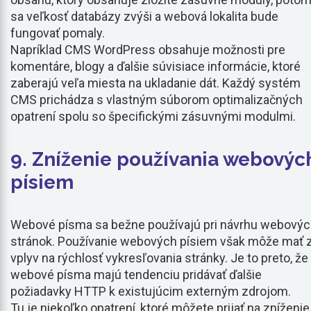
sa veľkosť databázy zvýši a webová lokalita bude
fungovať pomaly.
Napríklad CMS WordPress obsahuje možnosti pre
komentáre, blogy a ďalšie súvisiace informácie, ktoré
zaberajú veľa miesta na ukladanie dát. Každý systém
CMS prichádza s vlastným súborom optimalizačných
opatrení spolu so špecifickými zásuvnými modulmi.
9. Zníženie používania webovýc
písiem
Webové písma sa bežne používajú pri návrhu webový
stránok. Používanie webových písiem však môže mať z
vplyv na rýchlosť vykresľovania stránky. Je to preto, že
webové písma majú tendenciu pridávať ďalšie
požiadavky HTTP k existujúcim externým zdrojom.
Tu je niekoľko opatrení, ktoré môžete prijať na zníženie