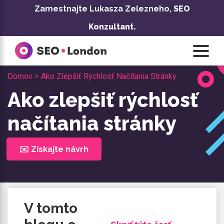
Prejsť
Zamestnajte Lukasza Zelezneho,
SEO
na
Konzultant.
obsah
Domov >
Ako Zlepšiť Rýchlosť Načítania Stránky
Ako zlepšiť rýchlosť
načítania stránky
✉️ Získajte návrh
V tomto