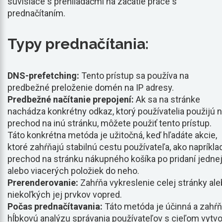
súvisiace s prehliadačmi na začatie práce s
prednačítaním.
Typy prednačítania:
DNS-prefetching:
Tento prístup sa používa na
predbežné preloženie domén na IP adresy.
Predbežné načítanie prepojení:
Ak sa na stránke
nachádza konkrétny odkaz, ktorý používatelia použijú 
prechod na inú stránku, môžete použiť tento prístup.
Táto konkrétna metóda je užitočná, keď hľadáte akcie,
ktoré zahŕňajú stabilnú cestu používateľa, ako napríkla
prechod na stránku nákupného košíka po pridaní jedne
alebo viacerých položiek do neho.
Prerenderovanie:
Zahŕňa vykreslenie celej stránky al
niekoľkých jej prvkov vopred.
Počas prednačítavania:
Táto metóda je účinná a zahŕ
hĺbkovú analýzu správania používateľov s cieľom vytvo