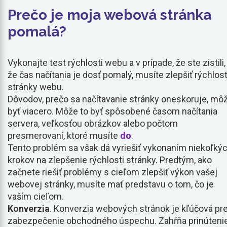
Prečo je moja webová stránka
pomalá?
Vykonajte test rýchlosti webu a v prípade, že ste zistili,
že čas načítania je dosť pomalý, musíte zlepšiť rýchlos
stránky webu.
Dôvodov, prečo sa načítavanie stránky oneskoruje, mô
byť viacero. Môže to byť spôsobené časom načítania
servera, veľkosťou obrázkov alebo počtom
presmerovaní, ktoré musíte
do
.
Tento problém sa však dá vyriešiť vykonaním niekoľký
krokov na zlepšenie rýchlosti stránky. Predtým, ako
začnete riešiť problémy s cieľom zlepšiť výkon vašej
webovej stránky, musíte mať predstavu o tom, čo je
vaším cieľom.
Konverzia
. Konverzia webových stránok je kľúčová pr
zabezpečenie obchodného úspechu. Zahŕňa prinúteni