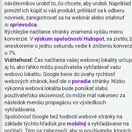
návštevníkov urobiť to, čo chcete, aby urobili. Napríklad
prinútiť ich kúpiť si váš produkt, prihlásiť sa k odberu
noviniek, zaregistrovať sa na webinár alebo stiahnuť
si
sprievodca
.
Rýchlejšie načítanie stránky znamená vyššiu mieru
konverzie. V
výskum spoločnosti Hubspot
, sa zistilo, 
oneskorenie o jednu sekundu vedie k zníženiu konverz
o 7%.
Viditeľnosť:
Čas načítania vašej webovej lokality určuj
aj to, ako ľahko môžu používatelia vyhľadávať vašu
webovú lokalitu. Google berie do úvahy rýchlosť
webových stránok, keď ide o
poradie
stránky. Nízko
výkonná webová lokalita bude ponúkať slabú
používateľskú skúsenosť, čo môže mať nakoniec za
následok menšiu propagáciu vo výsledkoch
vyhľadávania.
Spoločnosť Google tiež hodnotí webové stránky na
základe týchto hľadísk pre
mobilný
a vyhľadávanie na
počítači. Tým sa zabezpečí, aby si používatelia, ktorých