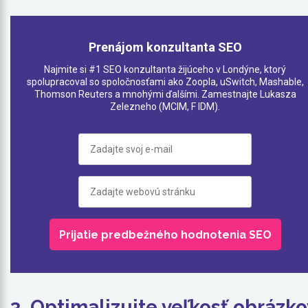
Prenájom konzultanta SEO
Najmite si #1 SEO konzultanta žijúceho v Londýne, ktorý
spolupracoval so spoločnosťami ako Zoopla, uSwitch, Mashable,
Thomson Reuters a mnohými ďalšími. Zamestnajte Lukasza
Zelezneho (MCIM, F IDM).
3. Optimalizujte veľkosť obrázko