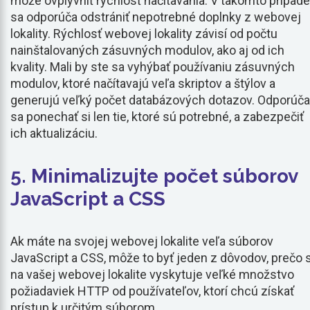
môže ovplyvniť rýchlosť načítavania. V takomto prípade
sa odporúča odstrániť nepotrebné doplnky z webovej
lokality. Rýchlosť webovej lokality závisí od počtu
nainštalovaných zásuvných modulov, ako aj od ich
kvality. Mali by ste sa vyhýbať používaniu zásuvných
modulov, ktoré načítavajú veľa skriptov a štýlov a
generujú veľký počet databázových dotazov. Odporúča
sa ponechať si len tie, ktoré sú potrebné, a zabezpečiť
ich aktualizáciu.
5. Minimalizujte počet súborov
JavaScript a CSS
Ak máte na svojej webovej lokalite veľa súborov
JavaScript a CSS, môže to byť jeden z dôvodov, prečo 
na vašej webovej lokalite vyskytuje veľké množstvo
požiadaviek HTTP od používateľov, ktorí chcú získať
prístup k určitým súborom.