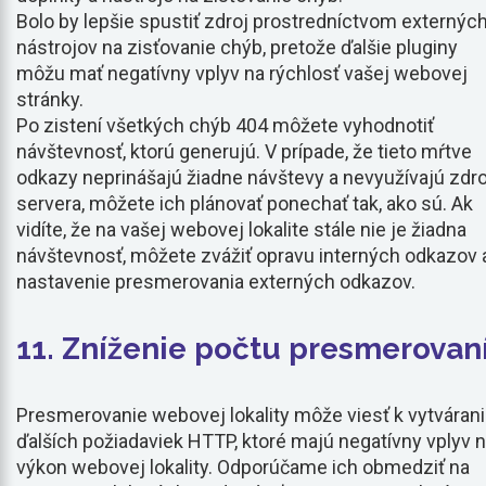
Bolo by lepšie spustiť zdroj prostredníctvom externýc
nástrojov na zisťovanie chýb, pretože ďalšie pluginy
môžu mať negatívny vplyv na rýchlosť vašej webovej
stránky.
Po zistení všetkých chýb 404 môžete vyhodnotiť
návštevnosť, ktorú generujú. V prípade, že tieto mŕtve
odkazy neprinášajú žiadne návštevy a nevyužívajú zdr
servera, môžete ich plánovať ponechať tak, ako sú. Ak
vidíte, že na vašej webovej lokalite stále nie je žiadna
návštevnosť, môžete zvážiť opravu interných odkazov 
nastavenie presmerovania externých odkazov.
11. Zníženie počtu presmerovan
Presmerovanie webovej lokality môže viesť k vytváran
ďalších požiadaviek HTTP, ktoré majú negatívny vplyv 
výkon webovej lokality. Odporúčame ich obmedziť na