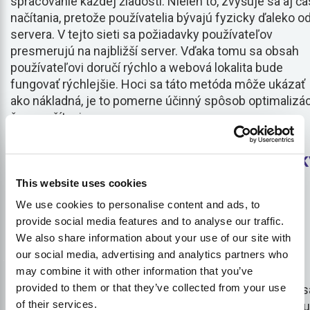
spracovanie každej žiadosti. Nielen to, zvyšuje sa aj ča
načítania, pretože používatelia bývajú fyzicky ďaleko o
servera. V tejto sieti sa požiadavky používateľov
presmerujú na najbližší server. Vďaka tomu sa obsah
používateľovi doručí rýchlo a webová lokalita bude
fungovať rýchlejšie. Hoci sa táto metóda môže ukázať
ako nákladná, je to pomerne účinný spôsob optimalizá
času načítania.
2. Presuňte svoje webové stránk
na lepšieho hostiteľa
This website uses cookies
We use cookies to personalise content and ads, to
provide social media features and to analyse our traffic.
Hosting je možný v troch rôznych typoch vrátane:
We also share information about your use of our site with
our social media, advertising and analytics partners who
Zdieľaný hosting
may combine it with other information that you’ve
provided to them or that they’ve collected from your use
Je to jeden z najpopulárnejších typov hostingu, ktorý s
of their services.
používa na celom svete a je aj najlacnejší. Vďaka nemu