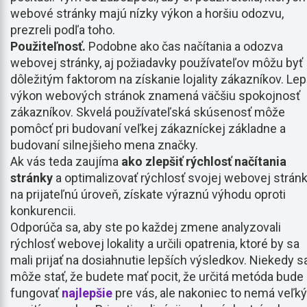
webové stránky majú nízky výkon a horšiu odozvu,
prezreli podľa toho.
Použiteľnosť.
Podobne ako čas načítania a odozva
webovej stránky, aj požiadavky používateľov môžu byť
dôležitým faktorom na získanie lojality zákazníkov. Lep
výkon webových stránok znamená väčšiu spokojnosť
zákazníkov. Skvelá používateľská skúsenosť môže
pomôcť pri budovaní veľkej zákazníckej základne a
budovaní silnejšieho mena značky.
Ak vás teda zaujíma
ako zlepšiť rýchlosť načítania
stránky
a optimalizovať rýchlosť svojej webovej strán
na prijateľnú úroveň, získate výraznú výhodu oproti
konkurencii.
Odporúča sa, aby ste po každej zmene analyzovali
rýchlosť webovej lokality a určili opatrenia, ktoré by sa
mali prijať na dosiahnutie lepších výsledkov. Niekedy s
môže stať, že budete mať pocit, že určitá metóda bude
fungovať
najlepšie
pre vás, ale nakoniec to nemá veľký