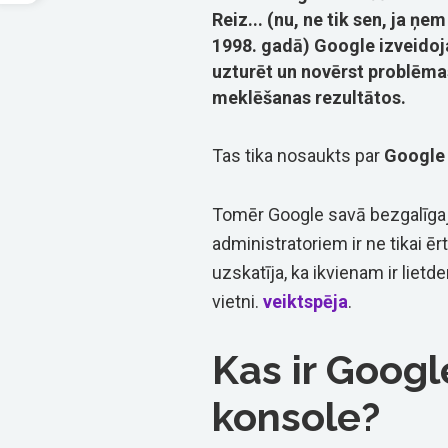
Reiz... (nu, ne tik sen, ja ņ
1998. gadā) Google izveidoja
uzturēt un novērst problēmas
meklēšanas rezultātos.
Tas tika nosaukts par
Google 
Tomēr Google savā bezgalīgaj
administratoriem ir ne tikai ērt
uzskatīja, ka ikvienam ir lietd
vietni.
veiktspēja
.
Kas ir Goog
konsole?