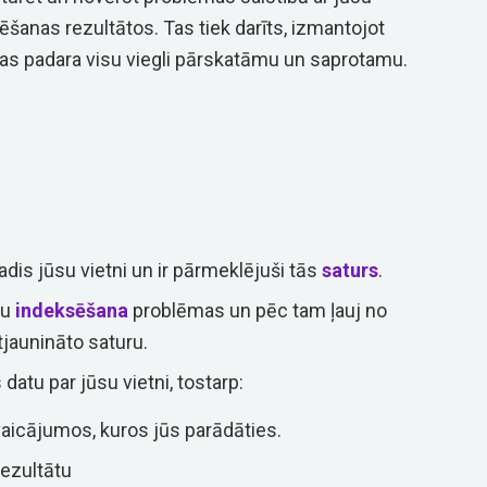
šanas rezultātos. Tas tiek darīts, izmantojot
kas padara visu viegli pārskatāmu un saprotamu.
radis jūsu vietni un ir pārmeklējuši tās
saturs
.
ru
indeksēšana
problēmas un pēc tam ļauj no
tjaunināto saturu.
atu par jūsu vietni, tostarp:
icājumos, kuros jūs parādāties.
rezultātu