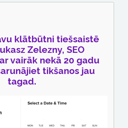
avu klātbūtni tiešsaistē
Lukasz Zelezny, SEO
ar vairāk nekā 20 gadu
sarunājiet tikšanos jau
tagad.