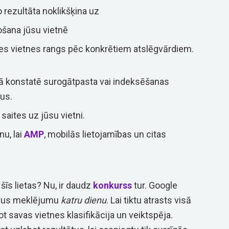
no rezultāta noklikšķina uz
ošana jūsu vietnē
es vietnes rangs pēc konkrētiem atslēgvārdiem.
tā konstatē surogātpasta vai indeksēšanas
us.
saites uz jūsu vietni.
u, lai
AMP
, mobilās lietojamības un citas
šīs lietas? Nu, ir daudz
konkurss
tur. Google
ardus meklējumu
katru dienu
. Lai tiktu atrasts visā
ot savas vietnes klasifikācija un veiktspēja.