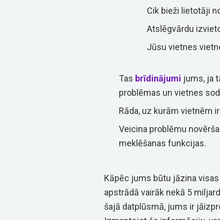
Cik bieži lietotāji 
Atslēgvārdu izviet
Jūsu vietnes vietn
Tas
brīdinājumi
jums, ja 
problēmas un vietnes sod
Rāda, uz kurām vietnēm ir 
Veicina problēmu novēršan
meklēšanas funkcijas.
Kāpēc jums būtu jāzina visas 
apstrādā vairāk nekā 5 milj
šajā datplūsmā, jums ir jāizpr