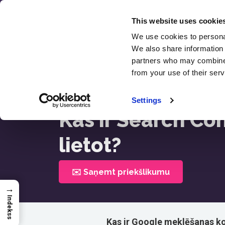
Pāriet
uz
This website uses cookie
saturu
We use cookies to personal
SEO
We also share information 
Atsau
partners who may combine i
from your use of their serv
Sākums >
Kas Ir Search Console? Kāpēc Un Kā
Settings
Kas ir Search Co
lietot?
✉️ Saņemt priekšlikumu
→
Indekss
Kas ir Google meklēšanas ko