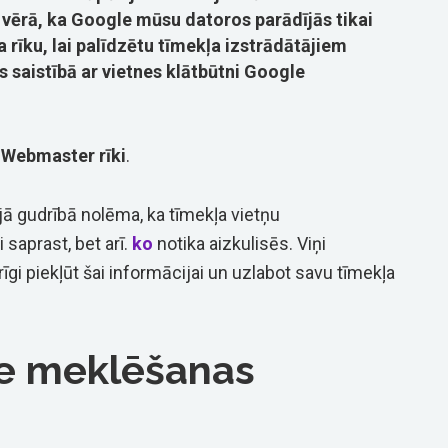
em vērā, ka Google mūsu datoros parādījās tikai
 rīku, lai palīdzētu tīmekļa izstrādātājiem
 saistībā ar vietnes klātbūtni Google
Webmaster rīki
.
ā gudrībā nolēma, ka tīmekļa vietņu
i saprast, bet arī.
ko
notika aizkulisēs. Viņi
erīgi piekļūt šai informācijai un uzlabot savu tīmekļa
le meklēšanas