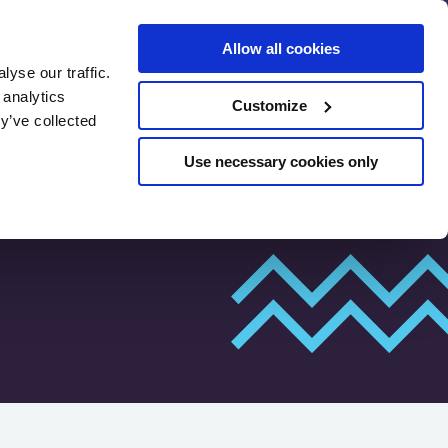
Allow all cookies
yse our traffic.
SEO sākotnējais
 analytics
Customize
novērtējums
y’ve collected
Use necessary cookies only