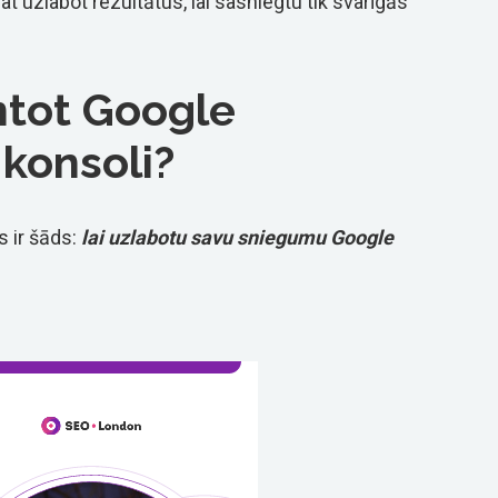
at uzlabot rezultātus, lai sasniegtu tik svarīgās
tot Google
konsoli?
s ir šāds:
lai uzlabotu savu sniegumu Google