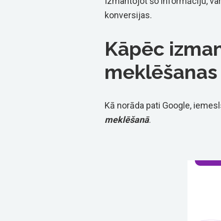
Izmantojot šo informāciju, var
konversijas.
Kāpēc izman
meklēšanas 
Kā norāda pati Google, iemesl
meklēšanā
.