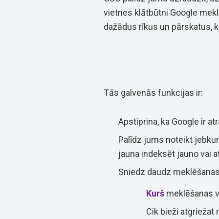
vietnes klātbūtni Google meklē
dažādus rīkus un pārskatus, 
Tās galvenās funkcijas ir:
Apstiprina, ka Google ir at
Palīdz jums noteikt jebku
jauna indeksēt jauno vai a
Sniedz daudz meklēšanas d
Kurš
meklēšanas va
Cik bieži atgriežat 