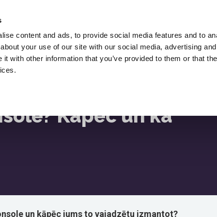
Iznomāt Lukasz Zelezny,
SEO Konsultants.
s
ise content and ads, to provide social media features and to anal
Lejupielādes
SEO Emuārs
Resursi
about your use of our site with our social media, advertising and
ksmes
t with other information that you’ve provided to them or that the
ices.
 Lietot?
nsole? Kāpēc un kā
nsole un kāpēc jums to vajadzētu izmantot?