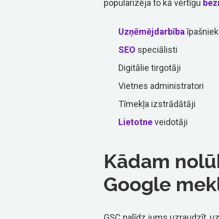
popularizēja to kā vērtīgu
bez
Uzņēmējdarbība
īpašniek
SEO
speciālisti
Digitālie tirgotāji
Vietnes administratori
Tīmekļa izstrādātāji
Lietotne
veidotāji
Kādam nolūk
Google mekl
GSC palīdz jums uzraudzīt, uz