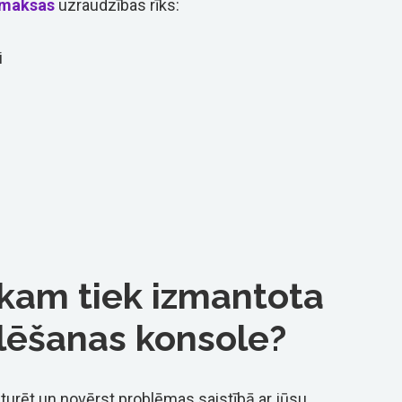
maksas
uzraudzības rīks:
i
am tiek izmantota
ēšanas konsole?
turēt un novērst problēmas saistībā ar jūsu