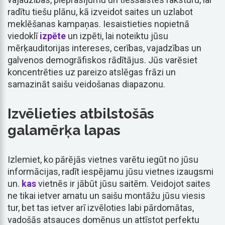
radītu tiešu plānu, kā izveidot saites un uzlabot
meklēšanas kampaņas. Iesaistieties nopietnā
viedoklī
izpēte
un izpēti, lai noteiktu jūsu
mērķauditorijas intereses, cerības, vajadzības un
galvenos demogrāfiskos rādītājus. Jūs varēsiet
koncentrēties uz pareizo atslēgas frāzi un
samazināt saišu veidošanas diapazonu.
Izvēlieties atbilstošās
galamērķa lapas
Izlemiet, ko pārējās vietnes varētu iegūt no jūsu
informācijas, radīt iespējamu jūsu vietnes izaugsmi
un.
kas
vietnēs ir jābūt jūsu saitēm. Veidojot saites
ne tikai ietver amatu un saišu montāžu jūsu viesis
tur, bet tas ietver arī izvēloties labi pārdomātas,
vadošās atsauces domēnus un attīstot perfektu