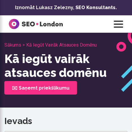
Pāriet
Iznomāt Lukasz Zelezny,
SEO Konsultants.
uz
saturu
Sākums >
Kā Iegūt Vairāk Atsauces Domēnu
Kā iegūt vairāk
atsauces domēnu
✉️ Saņemt priekšlikumu
Ievads