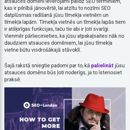
atsauces domēni ievērojami palīdz SEO terminiem,
kas ir pilnībā jānovērtē, lai atzītu to nozīmi SEO
datplūsmas radīšanā jūsu tīmekļa vietnēm un
tīmekļa lapām. Tīmekļa vietnēs un tīmekļa lapās tiem
ir atšķirīgas funkcijas, taču tie abi ir ļoti svarīgi.
Vienmēr pārliecinieties, ka jūsu atpakaļsaites nāk no
daudziem atsauces domēniem, lai jūsu tīmekļa
vietne būtu visdrošākajā stāvoklī.
Šajā rakstā sniegtie padomi par to, kā
palielināt
jūsu
atsauces domēns būs ļoti noderīgs, ja to īstenosiet
praksē.