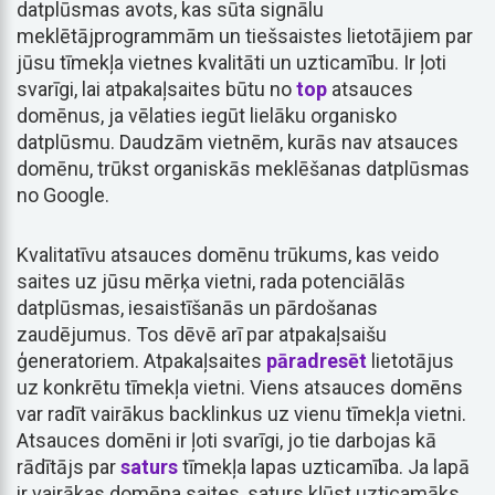
datplūsmas avots, kas sūta signālu
meklētājprogrammām un tiešsaistes lietotājiem par
jūsu tīmekļa vietnes kvalitāti un uzticamību. Ir ļoti
svarīgi, lai atpakaļsaites būtu no
top
atsauces
domēnus, ja vēlaties iegūt lielāku organisko
datplūsmu. Daudzām vietnēm, kurās nav atsauces
domēnu, trūkst organiskās meklēšanas datplūsmas
no Google.
Kvalitatīvu atsauces domēnu trūkums, kas veido
saites uz jūsu mērķa vietni, rada potenciālās
datplūsmas, iesaistīšanās un pārdošanas
zaudējumus. Tos dēvē arī par atpakaļsaišu
ģeneratoriem. Atpakaļsaites
pāradresēt
lietotājus
uz konkrētu tīmekļa vietni. Viens atsauces domēns
var radīt vairākus backlinkus uz vienu tīmekļa vietni.
Atsauces domēni ir ļoti svarīgi, jo tie darbojas kā
rādītājs par
saturs
tīmekļa lapas uzticamība. Ja lapā
ir vairākas domēna saites, saturs kļūst uzticamāks.