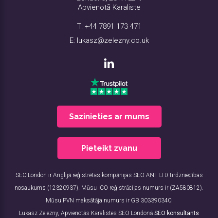
Apvienotā Karaliste
T:
+44 7891 173 471
E:
lukasz@zelezny.co.uk
Sazinieties ar mums
Pieteikt zvanu
SEO.London ir Anglijā reģistrētas kompānijas SEO ANT LTD tirdzniecības
nosaukums (12320937). Mūsu ICO reģistrācijas numurs ir (ZA580812).
Mūsu PVN maksātāja numurs ir GB 303390340.
Lukasz Zelezny, Apvienotās Karalistes SEO Londonā
SEO konsultants