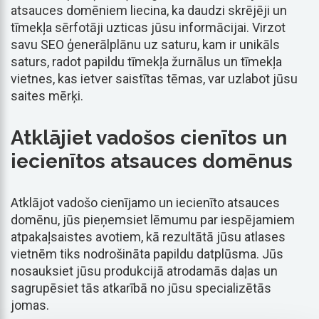
atsauces domēniem liecina, ka daudzi skrējēji un
tīmekļa sērfotāji uzticas jūsu informācijai. Virzot
savu SEO ģenerālplānu uz saturu, kam ir unikāls
saturs, radot papildu tīmekļa žurnālus un tīmekļa
vietnes, kas ietver saistītas tēmas, var uzlabot jūsu
saites mērķi.
Atklājiet vadošos cienītos un
iecienītos atsauces domēnus
Atklājot vadošo cienījamo un iecienīto atsauces
domēnu, jūs pieņemsiet lēmumu par iespējamiem
atpakaļsaistes avotiem, kā rezultātā jūsu atlases
vietnēm tiks nodrošināta papildu datplūsma. Jūs
nosauksiet jūsu produkcijā atrodamās daļas un
sagrupēsiet tās atkarībā no jūsu specializētās
jomas.