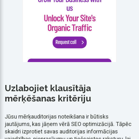
Uzlabojiet klausītāja
mērķēšanas kritēriju
Jūsu mērķauditorijas noteikšana ir būtisks
jautājums, kas jāņem vērā SEO optimizācijā. Tāpēc
skaidri izprotiet savas auditorijas informācijas
vajadzības, pieprasījumu un tiešsaistes raksturu, lai