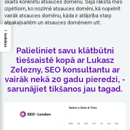
skaits konkrētu atsauces domēnu. Šajā rakstā mēs
izpētīsim, ko nozīmē atsauces domēni, kā nopelnīt
vairāk atsauces domēnu, kāda ir atšķirība starp
atpakaļsaitēm un atsauces domēniem utt.
→
Indekss
Palieliniet savu klātbūtni
tiešsaistē kopā ar Lukasz
Zelezny, SEO konsultantu ar
vairāk nekā 20 gadu pieredzi, -
sarunājiet tikšanos jau tagad.