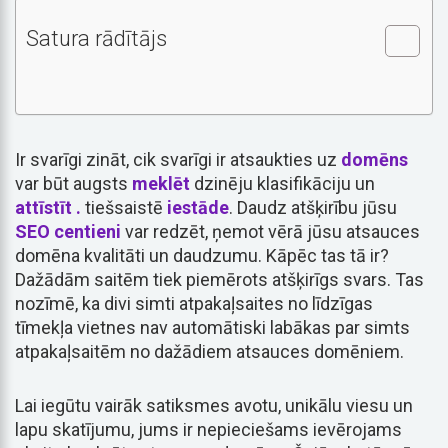
Satura rādītājs
Ir svarīgi zināt, cik svarīgi ir atsaukties uz
domēns
var būt augsts
meklēt
dzinēju klasifikāciju un
attīstīt .
tiešsaistē
iestāde
. Daudz atšķirību jūsu
SEO
centieni
var redzēt, ņemot vērā jūsu atsauces
domēna kvalitāti un daudzumu. Kāpēc tas tā ir?
Dažādām saitēm tiek piemērots atšķirīgs svars. Tas
nozīmē, ka divi simti atpakaļsaites no līdzīgas
tīmekļa vietnes nav automātiski labākas par simts
atpakaļsaitēm no dažādiem atsauces domēniem.
Lai iegūtu vairāk satiksmes avotu, unikālu viesu un
lapu skatījumu, jums ir nepieciešams ievērojams