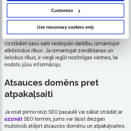
Customize
Izdevumi pareizai ierīcei
Use necessary cookies only
Uzstādiet savu saiti veidojošo darbību, izmantojot
atbilstošus rīkus. Ja izmantojat zondēšanas un
lieliskus rīkus, ir viegli iegūt nozīmīgas vietnes, lai
nodotu jūsu informāciju.
Atsauces domēns pret
atpakaļsaiti
Ja esat pirmo reizi SEO pasaulē vai sākat strādāt ar
uzzināt
SEO termini, jums var šķist diezgan
mulsinoši atšķirt atsauces domēnu un atpakaļsaites.