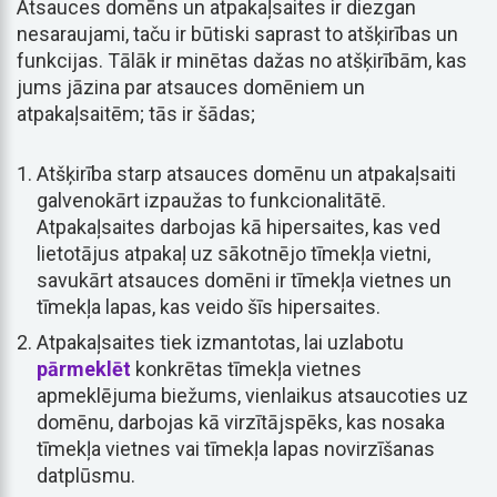
Atsauces domēns un atpakaļsaites ir diezgan
nesaraujami, taču ir būtiski saprast to atšķirības un
funkcijas. Tālāk ir minētas dažas no atšķirībām, kas
jums jāzina par atsauces domēniem un
atpakaļsaitēm; tās ir šādas;
Atšķirība starp atsauces domēnu un atpakaļsaiti
galvenokārt izpaužas to funkcionalitātē.
Atpakaļsaites darbojas kā hipersaites, kas ved
lietotājus atpakaļ uz sākotnējo tīmekļa vietni,
savukārt atsauces domēni ir tīmekļa vietnes un
tīmekļa lapas, kas veido šīs hipersaites.
Atpakaļsaites tiek izmantotas, lai uzlabotu
pārmeklēt
konkrētas tīmekļa vietnes
apmeklējuma biežums, vienlaikus atsaucoties uz
domēnu, darbojas kā virzītājspēks, kas nosaka
tīmekļa vietnes vai tīmekļa lapas novirzīšanas
datplūsmu.