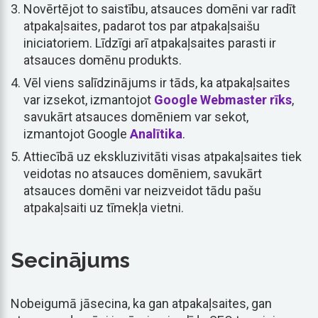
Novērtējot to saistību, atsauces domēni var radīt
atpakaļsaites, padarot tos par atpakaļsaišu
iniciatoriem. Līdzīgi arī atpakaļsaites parasti ir
atsauces domēnu produkts.
Vēl viens salīdzinājums ir tāds, ka atpakaļsaites
var izsekot, izmantojot
Google Webmaster rīks
,
savukārt atsauces domēniem var sekot,
izmantojot Google
Analītika
.
Attiecībā uz ekskluzivitāti visas atpakaļsaites tiek
veidotas no atsauces domēniem, savukārt
atsauces domēni var neizveidot tādu pašu
atpakaļsaiti uz tīmekļa vietni.
Secinājums
Nobeigumā jāsecina, ka gan atpakaļsaites, gan