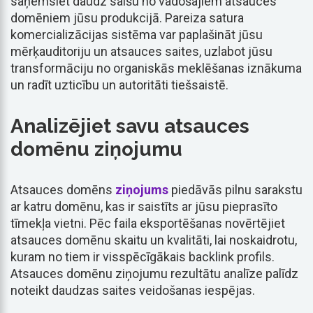
saņemsiet daudz saišu no vadošajiem atsauces
domēniem jūsu produkcijā. Pareiza satura
komercializācijas sistēma var paplašināt jūsu
mērķauditoriju un atsauces saites, uzlabot jūsu
transformāciju no organiskās meklēšanas iznākuma
un radīt uzticību un autoritāti tiešsaistē.
Analizējiet savu atsauces
domēnu ziņojumu
Atsauces domēns
ziņojums
piedāvās pilnu sarakstu
ar katru domēnu, kas ir saistīts ar jūsu pieprasīto
tīmekļa vietni. Pēc faila eksportēšanas novērtējiet
atsauces domēnu skaitu un kvalitāti, lai noskaidrotu,
kuram no tiem ir visspēcīgākais backlink profils.
Atsauces domēnu ziņojumu rezultātu analīze palīdz
noteikt daudzas saites veidošanas iespējas.