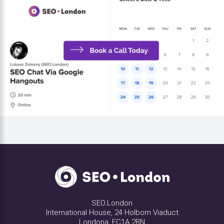
SEO.London
International House, 24 Holborn Viaduct
Londona, EC1A 2BN