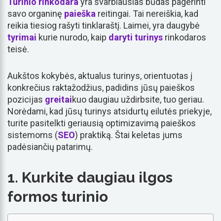
Turinio rinkodara
yra svarbiausias būdas pagerinti
savo organinę
paieška
reitingai. Tai nereiškia, kad
reikia tiesiog rašyti tinklaraštį. Laimei, yra daugybė
tyrimai
kurie nurodo, kaip
daryti
turinys
rinkodaros
teisė.
Aukštos kokybės, aktualus turinys, orientuotas į
konkrečius raktažodžius, padidins jūsų paieškos
pozicijas
greitai
kuo daugiau uždirbsite, tuo geriau.
Norėdami, kad jūsų turinys atsidurtų eilutės priekyje,
turite pasitelkti geriausią optimizavimą paieškos
sistemoms (
SEO
) praktiką. Štai keletas jums
padėsiančių patarimų.
1. Kurkite daugiau ilgos
formos turinio