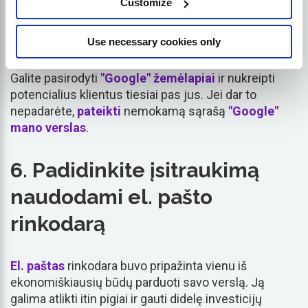
Customize
Bostone". Juk jų paslaugomis galės naudotis tik
vietiniai gyventojai.
Use necessary cookies only
Taip pat labai svarbu nurodyti savo
verslas
"Google".
Galite pasirodyti
"Google" žemėlapiai
ir nukreipti
potencialius klientus tiesiai pas jus. Jei dar to
nepadarėte,
pateikti
nemokamą sąrašą
"Google"
mano verslas
.
6. Padidinkite įsitraukimą
naudodami el. pašto
rinkodarą
El. paštas
rinkodara buvo pripažinta vienu iš
ekonomiškiausių būdų parduoti savo verslą. Ją
galima atlikti itin pigiai ir gauti didelę investicijų