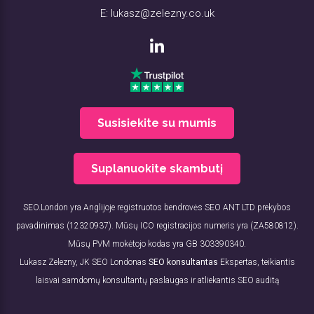
E:
lukasz@zelezny.co.uk
Susisiekite su mumis
Suplanuokite skambutį
SEO.London yra Anglijoje registruotos bendrovės SEO ANT LTD prekybos
pavadinimas (12320937). Mūsų ICO registracijos numeris yra (ZA580812).
Mūsų PVM mokėtojo kodas yra GB 303390340.
Lukasz Zelezny, JK SEO Londonas
SEO konsultantas
Ekspertas, teikiantis
laisvai samdomų konsultantų paslaugas ir atliekantis SEO auditą