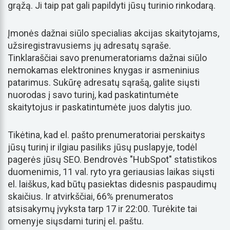
grąžą. Ji taip pat gali papildyti jūsų turinio rinkodarą.
Įmonės dažnai siūlo specialias akcijas skaitytojams,
užsiregistravusiems jų adresatų sąraše.
Tinklaraščiai savo prenumeratoriams dažnai siūlo
nemokamas elektronines knygas ir asmeninius
patarimus. Sukūrę adresatų sąrašą, galite siųsti
nuorodas į savo turinį, kad paskatintumėte
skaitytojus ir paskatintumėte juos dalytis juo.
Tikėtina, kad el. pašto prenumeratoriai perskaitys
jūsų turinį ir ilgiau pasiliks jūsų puslapyje, todėl
pagerės jūsų SEO. Bendrovės "HubSpot" statistikos
duomenimis, 11 val. ryto yra geriausias laikas siųsti
el. laiškus, kad būtų pasiektas didesnis paspaudimų
skaičius. Ir atvirkščiai, 66% prenumeratos
atsisakymų įvyksta tarp 17 ir 22:00. Turėkite tai
omenyje siųsdami turinį el. paštu.