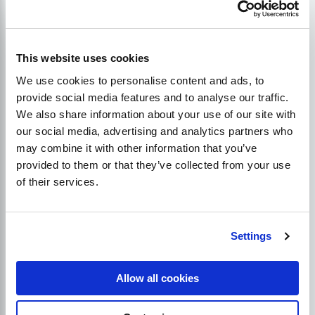
5. Stenkitės pritraukti
vietinių klientų
This website uses cookies
Ieškoma
vietos
įmonės tampa vis populiaresnės
We use cookies to personalise content and ads, to
"Google", ypač populiarėjant išmaniesiems
provide social media features and to analyse our traffic.
telefonams,
kuris
dažnai naudoja vietos funkcijas,
We also share information about your use of our site with
kad rastų vietinius rezultatus.
our social media, advertising and analytics partners who
may combine it with other information that you’ve
provided to them or that they’ve collected from your use
"Google" atskleidė, kad 50% vietinių paieškų iš
of their services.
mobiliųjų telefonų vartotojai per dieną apsilankė
parduotuvėse. Pasinaudokite tuo ir pakoreguokite
savo turinį
strategija
pritraukti vietos naudotojų.
Settings
Dažnai tai galima padaryti naudojant raktinius
žodžius. Pavyzdžiui, sporto salė
Bostonas
gali būti
Allow all cookies
sėkmingesnė, jei orientuositės į tokius terminus kaip
"sporto salės Bostone" arba "įperkama sporto salė