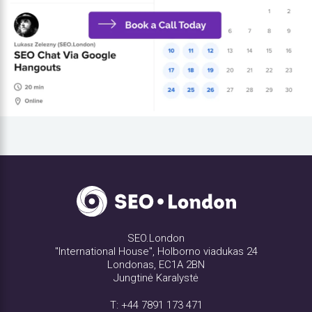
SEO.London
"International House", Holborno viadukas 24
Londonas, EC1A 2BN
Jungtinė Karalystė
T:
+44 7891 173 471