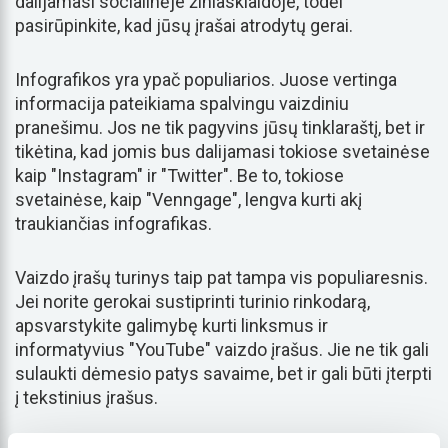
dalijamasi socialinėje žiniasklaidoje, todėl
pasirūpinkite, kad jūsų įrašai atrodytų gerai.
Infografikos yra ypač populiarios. Juose vertinga
informacija pateikiama spalvingu vaizdiniu
pranešimu. Jos ne tik pagyvins jūsų tinklaraštį, bet ir
tikėtina, kad jomis bus dalijamasi tokiose svetainėse
kaip "Instagram" ir "Twitter". Be to, tokiose
svetainėse, kaip "Venngage", lengva kurti akį
traukiančias infografikas.
Vaizdo įrašų turinys taip pat tampa vis populiaresnis.
Jei norite gerokai sustiprinti turinio rinkodarą,
apsvarstykite galimybę kurti linksmus ir
informatyvius "YouTube" vaizdo įrašus. Jie ne tik gali
sulaukti dėmesio patys savaime, bet ir gali būti įterpti
į tekstinius įrašus.