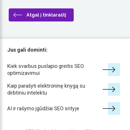
Atgal į tinklaraštį
Jus gali dominti:
Kiek svarbus puslapio greitis SEO
optimizavimui
Kaip parašyti elektroninę knygą su
dirbtiniu intelektu
AI ir rašymo įgūdžiai SEO srityje