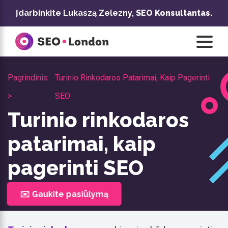
Pereiti
Įdarbinkite Lukaszą Zelezny,
SEO Konsultantas.
prie
turinio
Pagrindinis
Turinio Rinkodaros Patarimai, Kaip Pagerinti
>
SEO
Turinio rinkodaros
patarimai, kaip
pagerinti SEO
✉️ Gaukite pasiūlymą