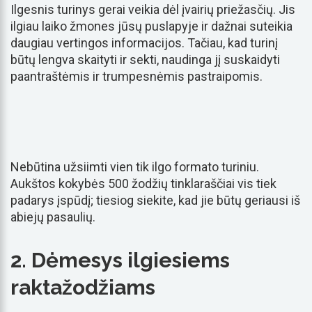
Ilgesnis turinys gerai veikia dėl įvairių priežasčių. Jis
ilgiau laiko žmones jūsų puslapyje ir dažnai suteikia
daugiau vertingos informacijos. Tačiau, kad turinį
būtų lengva skaityti ir sekti, naudinga jį suskaidyti
paantraštėmis ir trumpesnėmis pastraipomis.
Nebūtina užsiimti vien tik ilgo formato turiniu.
Aukštos kokybės 500 žodžių tinklaraščiai vis tiek
padarys įspūdį; tiesiog siekite, kad jie būtų geriausi iš
abiejų pasaulių.
2. Dėmesys ilgiesiems
raktažodžiams