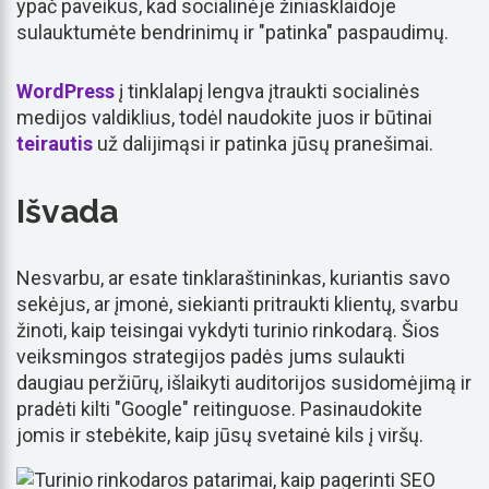
ypač paveikus, kad socialinėje žiniasklaidoje
sulauktumėte bendrinimų ir "patinka" paspaudimų.
WordPress
į tinklalapį lengva įtraukti socialinės
medijos valdiklius, todėl naudokite juos ir būtinai
teirautis
už dalijimąsi ir patinka jūsų pranešimai.
Išvada
Nesvarbu, ar esate tinklaraštininkas, kuriantis savo
sekėjus, ar įmonė, siekianti pritraukti klientų, svarbu
žinoti, kaip teisingai vykdyti turinio rinkodarą. Šios
veiksmingos strategijos padės jums sulaukti
daugiau peržiūrų, išlaikyti auditorijos susidomėjimą ir
pradėti kilti "Google" reitinguose. Pasinaudokite
jomis ir stebėkite, kaip jūsų svetainė kils į viršų.