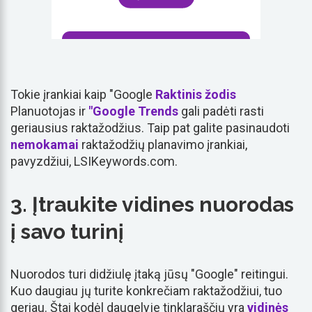
Tokie įrankiai kaip "Google
Raktinis žodis
Planuotojas ir
"Google Trends
gali padėti rasti
geriausius raktažodžius. Taip pat galite pasinaudoti
nemokamai
raktažodžių planavimo įrankiai,
pavyzdžiui, LSIKeywords.com.
3. Įtraukite vidines nuorodas
į savo turinį
Nuorodos turi didžiulę įtaką jūsų "Google" reitingui.
Kuo daugiau jų turite konkrečiam raktažodžiui, tuo
geriau. Štai kodėl daugelyje tinklaraščių yra
vidinės