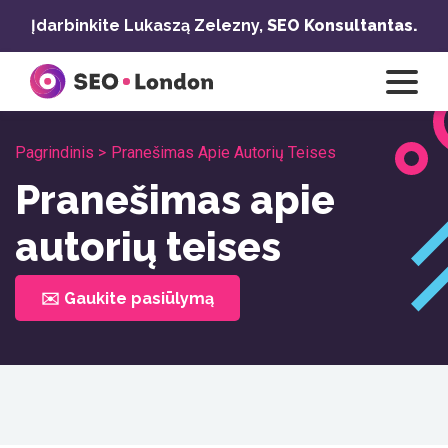
Pereiti
Įdarbinkite Lukaszą Zelezny,
SEO Konsultantas.
prie
turinio
Pagrindinis >
Pranešimas Apie Autorių Teises
Pranešimas apie
autorių teises
✉️ Gaukite pasiūlymą