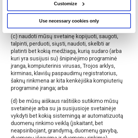
(b) naudoti mūsų svetainę bet kokiu būdu,
Customize
kuris
yra .
neteisėta, neteisėta, nesąžininga ar
žalinga arba susijusi su bet kokiu neteisėtu,
Use necessary cookies only
neteisėtu, nesąžiningu ar žalingu tikslu ar veikla;
(c) naudoti mūsų svetainę kopijuoti, saugoti,
talpinti, perduoti, siųsti, naudoti, skelbti ar
platinti bet kokią medžiagą, kurią sudaro (arba
kuri yra susijusi su) šnipinėjimo programinė
įranga, kompiuterinis virusas, Trojos arklys,
kirminas, klavišų paspaudimų registratorius,
šaknų rinkmena ar kita kenkėjiška kompiuterių
programinė įranga; arba
(d) be mūsų aiškaus raštiško sutikimo mūsų
svetainėje arba su ja susijusioje svetainėje
vykdyti bet kokią sistemingą ar automatizuotą
duomenų rinkimo veiklą (įskaitant, bet
neapsiribojant, grandymą, duomenų gavybą,
duomenų išgavimą ir duomenų rinkimą).