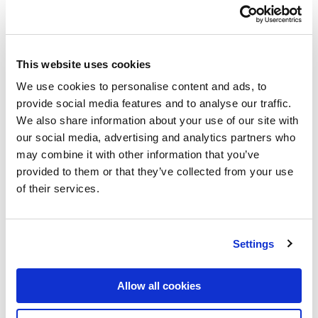
(c) viešai rodyti bet kokią mūsų svetainės
medžiagą;
(d) naudoti mūsų svetainės medžiagą
This website uses cookies
komerciniais tikslais; arba
We use cookies to personalise content and ads, to
(e) platinti mūsų svetainėje esančią medžiagą,
provide social media features and to analyse our traffic.
išskyrus atvejus, kai tai aiškiai leidžiama šiame
We also share information about your use of our site with
pranešime.
our social media, advertising and analytics partners who
may combine it with other information that you’ve
Priimtinas naudojimas
provided to them or that they’ve collected from your use
of their services.
3.1 Negalima:
(a) naudoti mūsų svetainę bet kokiu būdu arba
imtis bet kokių veiksmų, kurie sukelia arba gali
Settings
sukelti žalą svetainei arba sutrikdyti jos
veikimą.
našumas
, svetainės prieinamumą ar
Allow all cookies
pasiekiamumą;