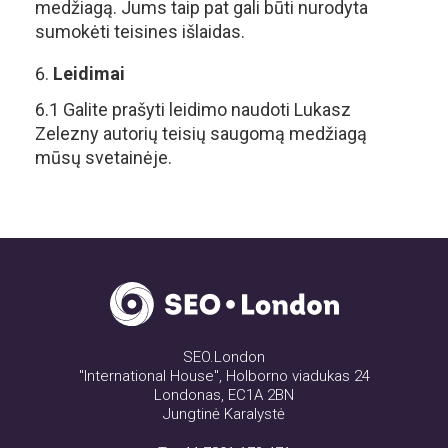
medžiagą. Jums taip pat gali būti nurodyta
sumokėti teisines išlaidas.
Leidimai
6.1 Galite prašyti leidimo naudoti Lukasz
Zelezny autorių teisių saugomą medžiagą
mūsų svetainėje.
SEO.London
"International House", Holborno viadukas 24
Londonas, EC1A 2BN
Jungtinė Karalystė