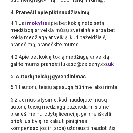
Pranešti apie piktnaudžiavimą
4.1 Jei
mokytis
apie bet kokią neteisėtą
medžiagą ar veiklą mūsų svetainėje arba bet
kokią medžiagą ar veiklą, kuri pažeidžia šį
pranešimą, praneškite mums.
4.2 Apie bet kokią tokią medžiagą ar veiklą
galite mums pranešti lukasz@zelezny.co.
uk
Autorių teisių įgyvendinimas
5.1 Į autorių teisių apsaugą žiūrime labai rimtai.
5.2 Jei nustatysime, kad naudojote mūsų
autorių teisių medžiagą pažeisdami šiame
pranešime nurodytą licenciją, galime iškelti
prieš jus bylą, reikalauti piniginės
kompensacijos ir (arba) uždrausti naudoti šią