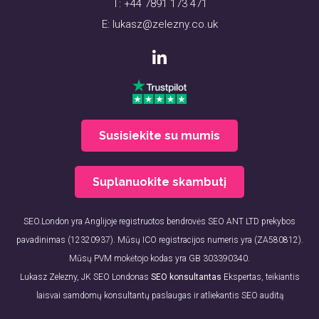
T:
+44 7891 173 471
E:
lukasz@zelezny.co.uk
Susisiekite su mumis
Suplanuokite skambutį
SEO.London yra Anglijoje registruotos bendrovės SEO ANT LTD prekybos
pavadinimas (12320937). Mūsų ICO registracijos numeris yra (ZA580812).
Mūsų PVM mokėtojo kodas yra GB 303390340.
Lukasz Zelezny, JK SEO Londonas
SEO konsultantas
Ekspertas, teikiantis
laisvai samdomų konsultantų paslaugas ir atliekantis SEO auditą