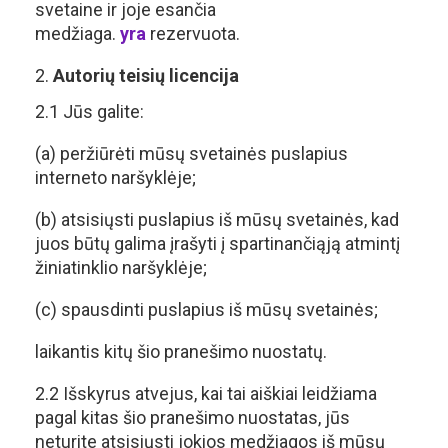
svetaine ir joje esančia
medžiaga.
yra
rezervuota.
Autorių teisių licencija
2.1 Jūs galite:
(a) peržiūrėti mūsų svetainės puslapius
interneto naršyklėje;
(b) atsisiųsti puslapius iš mūsų svetainės, kad
juos būtų galima įrašyti į spartinančiąją atmintį
žiniatinklio naršyklėje;
(c) spausdinti puslapius iš mūsų svetainės;
laikantis kitų šio pranešimo nuostatų.
2.2 Išskyrus atvejus, kai tai aiškiai leidžiama
pagal kitas šio pranešimo nuostatas, jūs
neturite atsisiųsti jokios medžiagos iš mūsų