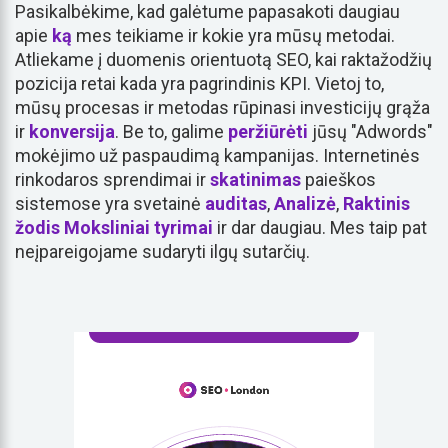
Pasikalbėkime, kad galėtume papasakoti daugiau
apie
ką
mes teikiame ir kokie yra mūsų metodai.
Atliekame į duomenis orientuotą SEO, kai raktažodžių
pozicija retai kada yra pagrindinis KPI. Vietoj to,
mūsų procesas ir metodas rūpinasi investicijų grąža
ir
konversija
. Be to, galime
peržiūrėti
jūsų "Adwords"
mokėjimo už paspaudimą kampanijas. Internetinės
rinkodaros sprendimai ir
skatinimas
paieškos
sistemose yra svetainė
auditas
,
Analizė
,
Raktinis
žodis
Moksliniai tyrimai
ir dar daugiau. Mes taip pat
neįpareigojame sudaryti ilgų sutarčių.