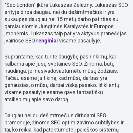
"Seo.London" įkūrė Lukaszas Zelezny. Lukaszas SEO
srityje dirba daugiau nei du dešimtmečius ir yra
sukaupęs daugiau nei 15 metų darbo patirties su
garsiausiomis Jungtinės Karalystės ir Europos
įmonėmis. Lukaszas taip pat yra aktyvus pranešėjas
įvairiose SEO
renginiai
visame pasaulyje.
Suprantame, kad turite daugybę pasirinkimų, kai
kalbama apie jūsų svetainės SEO. Žinoma, būtų
naudinga, jei nesivadovautumėte mūsų žodžiais.
Tačiau esame įsitikinę, kad mūsų darbas yra
geriausias, o mūsų darbai viską pasako. Iš klientų
visame pasaulyje esame gavę fantastiškų
atsiliepimų apie savo darbą.
Daugiau nei du dešimtmečius dirbdami SEO
pramonėje, žinome SEO optimizavimo subtilybes ir
tai, ko reikia, kad patektumėte į paieškos sistemų