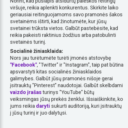
Norint, kad puslapis atsidurtų paieškos reitingų
viršuje, reikia aplenkti konkurentus. Skirkite laiko
geriausiai reitinguojamoms savo pramonės šakos
svetainėms ištirti, kad žinotumėte, kur jūsų
svetainei trūksta vietos. Galbūt pastebėsite, kad
reikia pakeisti raktinius žodžius arba patobulinti
svetainės turinį.
Socialinė žiniasklaida:
Nors jau turėtumėte turėti įmonės atstovybę
"Facebook"
, "Twitter" ir "Instagram", taip pat būtina
apsvarstyti kitas socialinės žiniasklaidos
galimybes. Galbūt jūsų pramonės nišoje gerai
įsitrauktų "Pinterest" naudotojai. Galbūt skelbdami
vaizdo įrašas
turinys "YouTube" būtų
veiksmingas jūsų prekės ženklui. Išsiaiškinkite, ko
jums reikia
daryti
sukurti auditoriją, kuri įsitrauktų
į jūsų turinį ir juo dalytųsi.