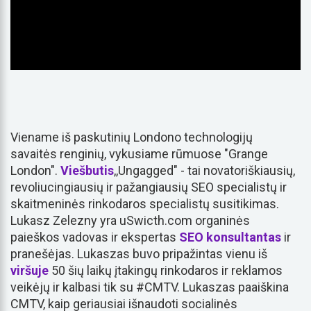
Viename iš paskutinių Londono technologijų
savaitės renginių, vykusiame rūmuose "Grange
London".
Viešbutis
,,Ungagged" - tai novatoriškiausių,
revoliucingiausių ir pažangiausių SEO specialistų ir
skaitmeninės rinkodaros specialistų susitikimas.
Lukasz Zelezny yra uSwicth.com organinės
paieškos vadovas ir ekspertas
SEO konsultantas
ir
pranešėjas. Lukaszas buvo pripažintas vienu iš
viršuje
50 šių laikų įtakingų rinkodaros ir reklamos
veikėjų ir kalbasi tik su #CMTV. Lukaszas paaiškina
CMTV, kaip geriausiai išnaudoti socialinės