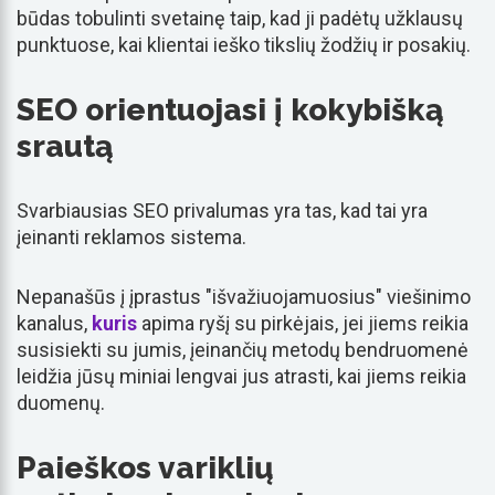
būdas tobulinti svetainę taip, kad ji padėtų užklausų
punktuose, kai klientai ieško tikslių žodžių ir posakių.
SEO orientuojasi į kokybišką
srautą
Svarbiausias SEO privalumas yra tas, kad tai yra
įeinanti reklamos sistema.
Nepanašūs į įprastus "išvažiuojamuosius" viešinimo
kanalus,
kuris
apima ryšį su pirkėjais, jei jiems reikia
susisiekti su jumis, įeinančių metodų bendruomenė
leidžia jūsų miniai lengvai jus atrasti, kai jiems reikia
duomenų.
Paieškos variklių