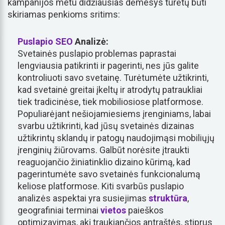
kampanijos metu didžiausias dėmesys turėtų būti
skiriamas penkioms sritims:
Puslapio SEO
Analizė:
Svetainės puslapio problemas paprastai
lengviausia patikrinti ir pagerinti, nes jūs galite
kontroliuoti savo svetainę. Turėtumėte užtikrinti,
kad svetainė greitai įkeltų ir atrodytų patraukliai
tiek tradicinėse, tiek mobiliosiose platformose.
Populiarėjant nešiojamiesiems įrenginiams, labai
svarbu užtikrinti, kad jūsų svetainės dizainas
užtikrintų sklandų ir patogų naudojimąsi mobiliųjų
įrenginių žiūrovams. Galbūt norėsite įtraukti
reaguojančio žiniatinklio dizaino kūrimą, kad
pagerintumėte savo svetainės funkcionalumą
keliose platformose. Kiti svarbūs puslapio
analizės aspektai yra susiejimas
struktūra
,
geografiniai terminai
vietos
paieškos
optimizavimas, akį traukiančios antraštės, stiprus