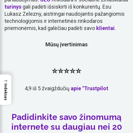
turinys
gali padėti išsiskirti iš konkurentų. Esu
Lukasz Zelezny, aistringai naudojantis pažangiomis
technologijomis ir internetinės rinkodaros
priemonėmis, kad galėčiau padėti savo
klientai
.
Mūsų įvertinimas
⭐⭐⭐⭐⭐
→
Indeksas
4,9 iš 5 žvaigždučių
apie "Trustpilot
Padidinkite savo žinomumą
internete su daugiau nei 20