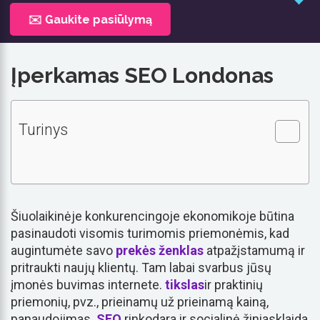
✉️ Gaukite pasiūlymą
Įperkamas SEO Londonas
Turinys
Šiuolaikinėje konkurencingoje ekonomikoje būtina
pasinaudoti visomis turimomis priemonėmis, kad
augintumėte savo
prekės ženklas
atpažįstamumą ir
pritraukti naujų klientų. Tam labai svarbus jūsų
įmonės buvimas internete.
tikslas
ir praktinių
priemonių, pvz., prieinamų už prieinamą kainą,
panaudojimas.
SEO
rinkodara ir socialinė žiniasklaida