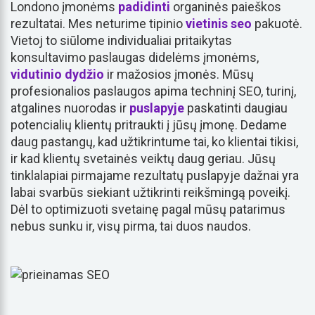
Londono įmonėms
padidinti
organinės paieškos
rezultatai. Mes neturime tipinio
vietinis seo
pakuotė.
Vietoj to siūlome individualiai pritaikytas
konsultavimo paslaugas didelėms įmonėms,
vidutinio dydžio
ir mažosios įmonės. Mūsų
profesionalios paslaugos apima techninį SEO, turinį,
atgalines nuorodas ir
puslapyje
paskatinti daugiau
potencialių klientų pritraukti į jūsų įmonę. Dedame
daug pastangų, kad užtikrintume tai, ko klientai tikisi,
ir kad klientų svetainės veiktų daug geriau. Jūsų
tinklalapiai pirmajame rezultatų puslapyje dažnai yra
labai svarbūs siekiant užtikrinti reikšmingą poveikį.
Dėl to optimizuoti svetainę pagal mūsų patarimus
nebus sunku ir, visų pirma, tai duos naudos.