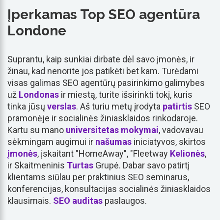
Įperkamas Top SEO agentūra
Londone
Suprantu, kaip sunkiai dirbate dėl savo įmonės, ir
žinau, kad nenorite jos patikėti bet kam. Turėdami
visas galimas SEO agentūrų pasirinkimo galimybes
už
Londonas
ir miestą, turite išsirinkti tokį, kuris
tinka jūsų
verslas
. Aš turiu metų įrodyta
patirtis
SEO
pramonėje ir socialinės žiniasklaidos rinkodaroje.
Kartu su mano
universitetas
mokymai
, vadovavau
sėkmingam augimui ir
našumas
iniciatyvos, skirtos
įmonės
, įskaitant "HomeAway", "Fleetway
Kelionės
,
ir Skaitmeninis
Turtas
Grupė. Dabar savo patirtį
klientams siūlau per praktinius SEO seminarus,
konferencijas, konsultacijas socialinės žiniasklaidos
klausimais.
SEO auditas
paslaugos.