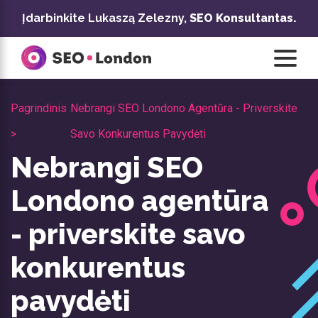
Pereiti
Įdarbinkite Lukaszą Zelezny,
SEO Konsultantas.
prie
turinio
Pagrindinis
Nebrangi SEO Londono Agentūra - Priverskite
>
Savo Konkurentus Pavydėti
Nebrangi SEO
Londono agentūra
- priverskite savo
konkurentus
pavydėti