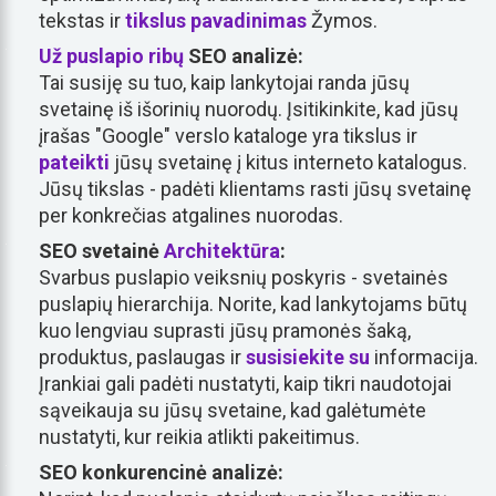
tekstas ir
tikslus
pavadinimas
Žymos.
Už puslapio ribų
SEO analizė:
Tai susiję su tuo, kaip lankytojai randa jūsų
svetainę iš išorinių nuorodų. Įsitikinkite, kad jūsų
įrašas "Google" verslo kataloge yra tikslus ir
pateikti
jūsų svetainę į kitus interneto katalogus.
Jūsų tikslas - padėti klientams rasti jūsų svetainę
per konkrečias atgalines nuorodas.
SEO svetainė
Architektūra
:
Svarbus puslapio veiksnių poskyris - svetainės
puslapių hierarchija. Norite, kad lankytojams būtų
kuo lengviau suprasti jūsų pramonės šaką,
produktus, paslaugas ir
susisiekite su
informacija.
Įrankiai gali padėti nustatyti, kaip tikri naudotojai
sąveikauja su jūsų svetaine, kad galėtumėte
nustatyti, kur reikia atlikti pakeitimus.
SEO konkurencinė analizė: