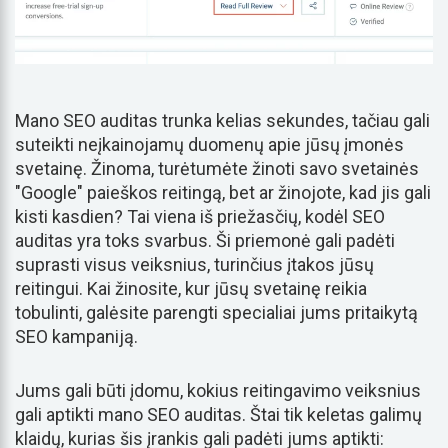
Mano SEO auditas trunka kelias sekundes, tačiau gali
suteikti neįkainojamų duomenų apie jūsų įmonės
svetainę. Žinoma, turėtumėte žinoti savo svetainės
"Google" paieškos reitingą, bet ar žinojote, kad jis gali
kisti kasdien? Tai viena iš priežasčių, kodėl SEO
auditas yra toks svarbus. Ši priemonė gali padėti
suprasti visus veiksnius, turinčius įtakos jūsų
reitingui. Kai žinosite, kur jūsų svetainę reikia
tobulinti, galėsite parengti specialiai jums pritaikytą
SEO kampaniją.
Jums gali būti įdomu, kokius reitingavimo veiksnius
gali aptikti mano SEO auditas. Štai tik keletas galimų
klaidų, kurias šis įrankis gali padėti jums aptikti: