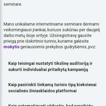
seminare.
Mano unikaliame internetiniame seminare derinami
veiksmingiausi įrankiai, kuriuos sukūriau per daugelį
darbo metų šioje srityje. Užsiregistravę gausite
prieigą prie išskirtinio turinio, kuriame galėsite
mokytis
geriausiomis prekybos gudrybėmis, pvz:
Kaip teisingai nustatyti tikslinę auditoriją ir
sukurti individualiai pritaikytą kampaniją
Kaip pasirinkti tinkamą turinio tipą kiekvienai
socialinės žiniasklaidos platformai
Kaip automatizuoti užduotis, kad nereikėtų