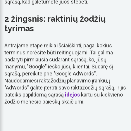
sąrašą, kad galėtumėte juos stebėti.
2 žingsnis: raktinių žodžių
tyrimas
Antrajame etape reikia išsiaiškinti, pagal kokius
terminus norėsite būti reitinguojami. Tai galima
padaryti pirmiausia sudarant sąrašą, ko, jūsų
manymu, "Google" ieško jūsų klientai. Sudarę šį
sąrašą, pereikite prie "Google AdWords".
Naudodamiesi raktažodžių planavimo įrankiu, į
"AdWords" galite įterpti savo raktažodžių sąrašą, ir jis
pateiks papildomą sąrašą
idėjos
kartu su kiekvieno
žodžio mėnesio paieškų skaičiumi.