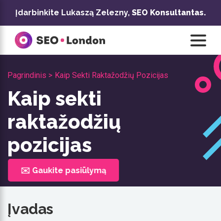
Pereiti
Įdarbinkite Lukaszą Zelezny,
SEO Konsultantas.
prie
turinio
Pagrindinis >
Kaip Sekti Raktažodžių Pozicijas
Kaip sekti
raktažodžių
pozicijas
✉️ Gaukite pasiūlymą
Įvadas