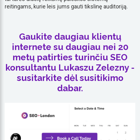
reitingams, kurie leis jums gauti tikslinę auditoriją.
Gaukite daugiau klientų
internete su daugiau nei 20
metų patirties turinčiu SEO
konsultantu Lukaszu Zelezny -
susitarkite dėl susitikimo
dabar.