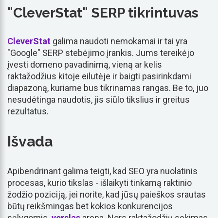
"CleverStat" SERP tikrintuvas
CleverStat
galima naudoti nemokamai ir tai yra
"Google" SERP stebėjimo įrankis. Jums tereikėjo
įvesti domeno pavadinimą, vieną ar kelis
raktažodžius kitoje eilutėje ir baigti pasirinkdami
diapazoną, kuriame bus tikrinamas rangas. Be to, juo
nesudėtinga naudotis, jis siūlo tikslius ir greitus
rezultatus.
Išvada
Apibendrinant galima teigti, kad SEO yra nuolatinis
procesas, kurio tikslas - išlaikyti tinkamą raktinio
žodžio poziciją, jei norite, kad jūsų paieškos srautas
būtų reikšmingas bet kokios konkurencijos
sąlygomis.
verslas
arena. Nors raktažodžių sekimas