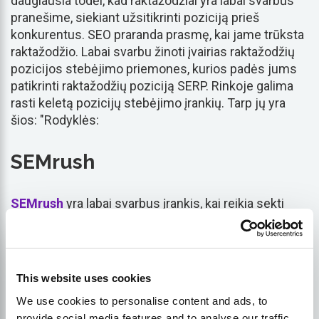
daugiausia todėl, kad raktažodžiai yra labai svarbūs
pranešime, siekiant užsitikrinti poziciją prieš
konkurentus. SEO praranda prasmę, kai jame trūksta
raktažodžio. Labai svarbu žinoti įvairias raktažodžių
pozicijos stebėjimo priemones, kurios padės jums
patikrinti raktažodžių poziciją SERP. Rinkoje galima
rasti keletą pozicijų stebėjimo įrankių. Tarp jų yra
šios: "Rodyklės:
SEMrush
SEMrush
yra labai svarbus įrankis, kai reikia sekti
raktinių žodžių poziciją SERP. Ji siūlo rangą ir rodo
konkurentų raktažodžių pozicijas, sekti kampanijas
bet kurioje pasaulio vietoje daugelyje
kalbos
ir ypač
vietos
patvirtinantys duomenys
vietinis SEO
.
This website uses cookies
SEMrush išspręs visas rinkodaros problemas
We use cookies to personalise content and ads, to
vienoje platformoje, nes tai yra išbaigtas įrankis.
provide social media features and to analyse our traffic.