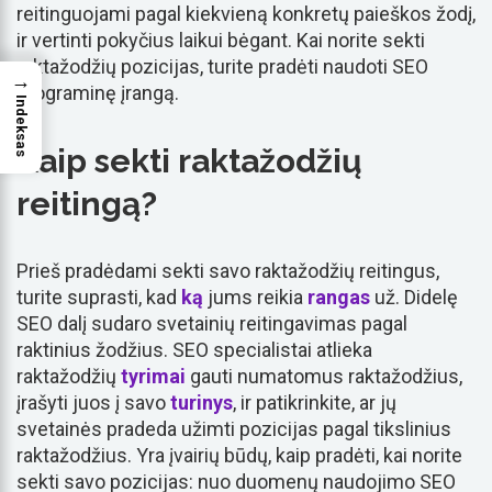
reitinguojami pagal kiekvieną konkretų paieškos žodį,
ir vertinti pokyčius laikui bėgant. Kai norite sekti
raktažodžių pozicijas, turite pradėti naudoti SEO
→
programinę įrangą.
Indeksas
Kaip sekti raktažodžių
reitingą?
Prieš pradėdami sekti savo raktažodžių reitingus,
turite suprasti, kad
ką
jums reikia
rangas
už. Didelę
SEO dalį sudaro svetainių reitingavimas pagal
raktinius žodžius. SEO specialistai atlieka
raktažodžių
tyrimai
gauti numatomus raktažodžius,
įrašyti juos į savo
turinys
, ir patikrinkite, ar jų
svetainės pradeda užimti pozicijas pagal tikslinius
raktažodžius. Yra įvairių būdų, kaip pradėti, kai norite
sekti savo pozicijas: nuo duomenų naudojimo SEO