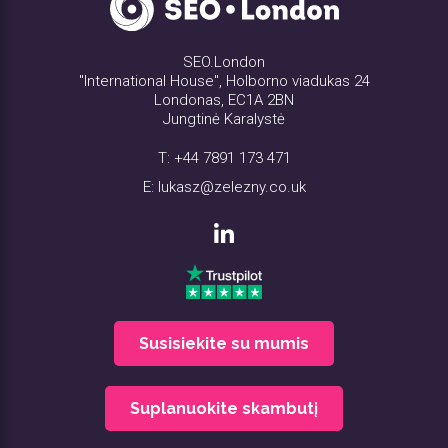
SEO.London
"International House", Holborno viadukas 24
Londonas, EC1A 2BN
Jungtinė Karalystė
T:
+44 7891 173 471
E:
lukasz@zelezny.co.uk
Susisiekite su mumis
Suplanuokite skambutį