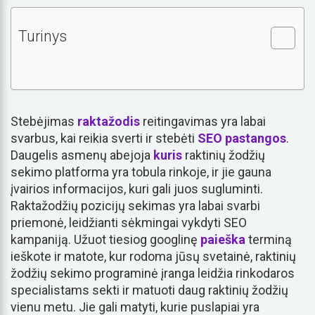
Turinys
Stebėjimas
raktažodis
reitingavimas yra labai
svarbus, kai reikia sverti ir stebėti
SEO
pastangos
.
Daugelis asmenų abejoja
kuris
raktinių žodžių
sekimo platforma yra tobula rinkoje, ir jie gauna
įvairios informacijos, kuri gali juos sugluminti.
Raktažodžių pozicijų sekimas yra labai svarbi
priemonė, leidžianti sėkmingai vykdyti SEO
kampaniją. Užuot tiesiog googlinę
paieška
terminą
ieškote ir matote, kur rodoma jūsų svetainė, raktinių
žodžių sekimo programinė įranga leidžia rinkodaros
specialistams sekti ir matuoti daug raktinių žodžių
vienu metu. Jie gali matyti, kurie puslapiai yra