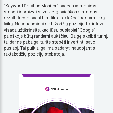
"Keyword Position Monitor" padeda asmenims
stebėti ir braižyti savo vietą paieškos sistemos
rezultatuose pagal tam tikrą raktažodį per tam tikrą
laiką. Naudodamiesi raktažodžių pozicijų tikrintuvu
visada užtikrinsite, kad jūsų puslapiai "Google"
paieškoje būtų randami aukščiau. Baigę skelbti turinį,
tai dar ne pabaiga; turite stebėti ir vertinti savo
puslapį. Tai puikiai galima padaryti naudojantis
raktažodžių pozicijų stebėtoja.