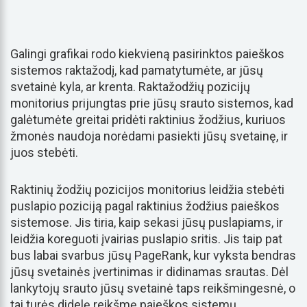
Galingi grafikai rodo kiekvieną pasirinktos paieškos
sistemos raktažodį, kad pamatytumėte, ar jūsų
svetainė kyla, ar krenta. Raktažodžių pozicijų
monitorius prijungtas prie jūsų srauto sistemos, kad
galėtumėte greitai pridėti raktinius žodžius, kuriuos
žmonės naudoja norėdami pasiekti jūsų svetainę, ir
juos stebėti.
Raktinių žodžių pozicijos monitorius leidžia stebėti
puslapio poziciją pagal raktinius žodžius paieškos
sistemose. Jis tiria, kaip sekasi jūsų puslapiams, ir
leidžia koreguoti įvairias puslapio sritis. Jis taip pat
bus labai svarbus jūsų PageRank, kur vyksta bendras
jūsų svetainės įvertinimas ir didinamas srautas. Dėl
lankytojų srauto jūsų svetainė taps reikšmingesnė, o
tai turės didelę reikšmę paieškos sistemų