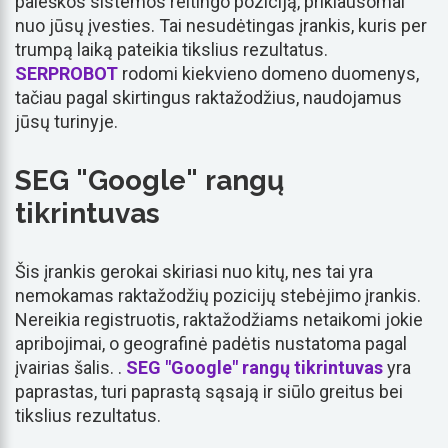
paieškos sistemos reitingo poziciją, priklausomai
nuo jūsų įvesties. Tai nesudėtingas įrankis, kuris per
trumpą laiką pateikia tikslius rezultatus.
SERPROBOT
rodomi kiekvieno domeno duomenys,
tačiau pagal skirtingus raktažodžius, naudojamus
jūsų turinyje.
SEG "Google" rangų
tikrintuvas
Šis įrankis gerokai skiriasi nuo kitų, nes tai yra
nemokamas raktažodžių pozicijų stebėjimo įrankis.
Nereikia registruotis, raktažodžiams netaikomi jokie
apribojimai, o geografinė padėtis nustatoma pagal
įvairias šalis. .
SEG "Google" rangų tikrintuvas
yra
paprastas, turi paprastą sąsają ir siūlo greitus bei
tikslius rezultatus.