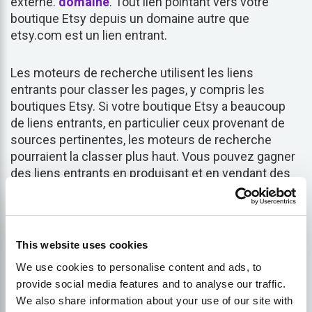
externe.
domaine
. Tout lien pointant vers votre
boutique Etsy depuis un domaine autre que
etsy.com est un lien entrant.
Les moteurs de recherche utilisent les liens
entrants pour classer les pages, y compris les
boutiques Etsy. Si votre boutique Etsy a beaucoup
de liens entrants, en particulier ceux provenant de
sources pertinentes, les moteurs de recherche
pourraient la classer plus haut. Vous pouvez gagner
des liens entrants en produisant et en vendant des
produits de qualité supérieure. Et lorsque vous
communiquez avec les acheteurs, encouragez-les à
partager votre boutique Etsy avec leurs amis et leurs
connaissances.
famille
. Si les acheteurs apprécient
This website uses cookies
vos produits, ils peuvent créer un lien vers votre
We use cookies to personalise content and ads, to
boutique Etsy depuis leurs profils de médias sociaux
provide social media features and to analyse our traffic.
ou leurs propres sites web.
We also share information about your use of our site with