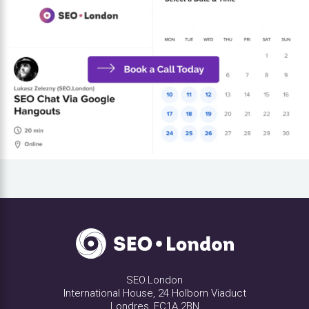
SEO.London
International House, 24 Holborn Viaduct
Londres, EC1A 2BN