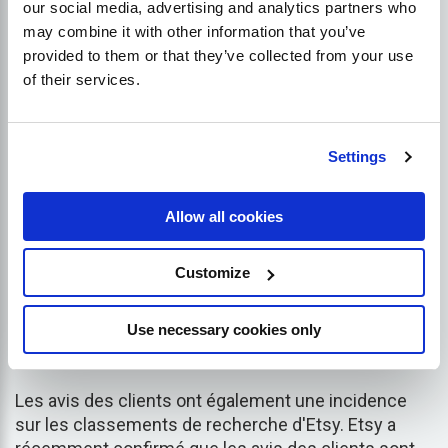
our social media, advertising and analytics partners who
Offrir un excellent service à
may combine it with other information that you’ve
provided to them or that they’ve collected from your use
la clientèle
of their services.
Offrir aux acheteurs un excellent service client peut
améliorer le référencement de votre boutique Etsy.
Settings
performance
. Selon Etsy, les vendeurs qui
répondent aux demandes dans les 24 premières
Allow all cookies
heures ont 400 % de chances de plus de générer
une vente que les vendeurs qui mettent plus de
temps à répondre. Etsy se rend compte que les
Customize
acheteurs recherchent des vendeurs réactifs et
classe donc mieux les boutiques Etsy et les listes
Use necessary cookies only
de produits de ces vendeurs.
Les avis des clients ont également une incidence
sur les classements de recherche d'Etsy. Etsy a