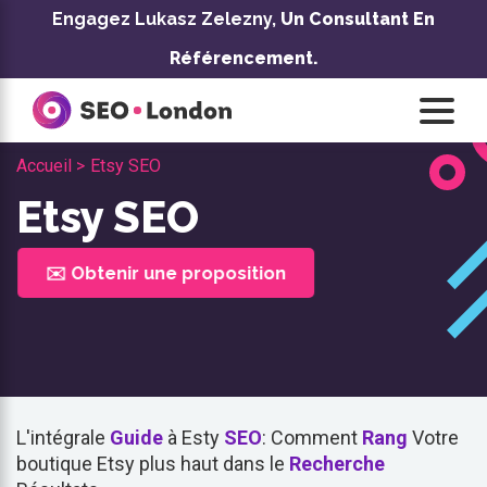
Skip
Engagez Lukasz Zelezny,
Un Consultant En
to
Référencement.
content
Accueil >
Etsy SEO
Etsy SEO
✉️ Obtenir une proposition
L'intégrale
Guide
à Esty
SEO
: Comment
Rang
Votre
boutique Etsy plus haut dans le
Recherche