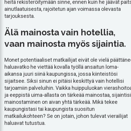
heitä rekisteröitymään sinne, ennen kuin he jäävät pait
ainutlaatuisesta, rajoitetun ajan voimassa olevasta
tarjouksesta.
Älä mainosta vain hotellia,
vaan mainosta myös sijaintia.
Monet potentiaaliset matkailijat eivät ole vielä päättäne
haluavatko he viettää kovalla työllä ansaitun loma-
aikansa juuri siinä kaupungissa, jossa kiinteistösi
sijaitsee. Siksi sinun ei pitäisi keskittyä vain hotellisi
tarjoamiin palveluihin. Vaikka huippuluokan vierashoito
ja eeppistä uima-allasta on tärkeää mainostaa, sijaintisi
mainostaminen on aivan yhtä tärkeää. Mikä tekee
kaupungistasi tai kaupungista suositun
matkailukohteen? Se on jotain, johon tulevat vierailijat
haluavat tutustua.