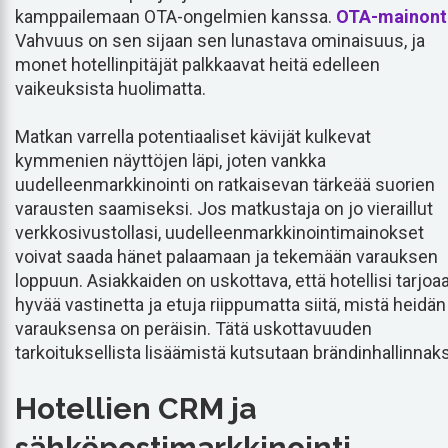
kamppailemaan OTA-ongelmien kanssa.
OTA-mainont
Vahvuus on sen sijaan sen lunastava ominaisuus, ja
monet hotellinpitäjät palkkaavat heitä edelleen
vaikeuksista huolimatta.
Matkan varrella potentiaaliset kävijät kulkevat
kymmenien näyttöjen läpi, joten vankka
uudelleenmarkkinointi on ratkaisevan tärkeää suorien
varausten saamiseksi. Jos matkustaja on jo vieraillut
verkkosivustollasi, uudelleenmarkkinointimainokset
voivat saada hänet palaamaan ja tekemään varauksen
loppuun. Asiakkaiden on uskottava, että hotellisi tarjoa
hyvää vastinetta ja etuja riippumatta siitä, mistä heidän
varauksensa on peräisin. Tätä uskottavuuden
tarkoituksellista lisäämistä kutsutaan brändinhallinnaks
Hotellien CRM ja
sähköpostimarkkinointi