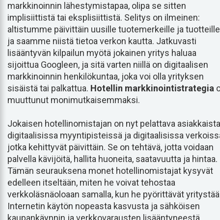
markkinoinnin lähestymistapaa, olipa se sitten
implisiittistä tai eksplisiittistä. Selitys on ilmeinen:
altistumme päivittäin uusille tuotemerkeille ja tuotteille
ja saamme niistä tietoa verkon kautta. Jatkuvasti
lisääntyvän kilpailun myötä jokainen yritys haluaa
sijoittua Googleen, ja sitä varten niillä on digitaalisen
markkinoinnin henkilökuntaa, joka voi olla yrityksen
sisäistä tai palkattua.
Hotellin markkinointistrategia
o
muuttunut monimutkaisemmaksi.
Jokaisen hotellinomistajan on nyt pelattava asiakkaist
digitaalisissa myyntipisteissä ja digitaalisissa verkoiss
jotka kehittyvät päivittäin. Se on tehtävä, jotta voidaan
palvella kävijöitä, hallita huoneita, saatavuutta ja hintaa.
Tämän seurauksena monet hotellinomistajat kysyvät
edelleen itseltään, miten he voivat tehostaa
verkkoläsnäoloaan samalla, kun he pyörittävät yritystää
Internetin käytön nopeasta kasvusta ja sähköisen
kaupankäynnin ja verkkovarausten lisääntyneestä