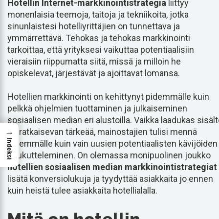
Hotellin Internet-markkinointistrategia
liittyy
monenlaisia teemoja, taitoja ja tekniikoita, jotka
sinunlaistesi hotelliyrittäjien on tunnettava ja
ymmärrettävä. Tehokas ja tehokas markkinointi
tarkoittaa, että yrityksesi vaikuttaa potentiaalisiin
vieraisiin riippumatta siitä, missä ja milloin he
opiskelevat, järjestävät ja ajoittavat lomansa.
Hotellien markkinointi on kehittynyt pidemmälle kuin
pelkkä ohjelmien tuottaminen ja julkaiseminen
sosiaalisen median eri alustoilla. Vaikka laadukas sisäl
→
on ratkaisevan tärkeää, mainostajien tulisi mennä
Indeksi
pidemmälle kuin vain uusien potentiaalisten kävijöiden
houkutteleminen. On olemassa monipuolinen joukko
hotellien sosiaalisen median markkinointistrategiat
lisätä konversiolukuja ja tyydyttää asiakkaita jo ennen
kuin heistä tulee asiakkaita hotellialalla.