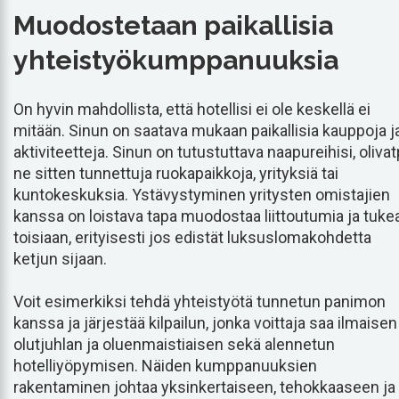
Muodostetaan paikallisia
yhteistyökumppanuuksia
On hyvin mahdollista, että hotellisi ei ole keskellä ei
mitään. Sinun on saatava mukaan paikallisia kauppoja j
aktiviteetteja. Sinun on tutustuttava naapureihisi, oliva
ne sitten tunnettuja ruokapaikkoja, yrityksiä tai
kuntokeskuksia. Ystävystyminen yritysten omistajien
kanssa on loistava tapa muodostaa liittoutumia ja tuke
toisiaan, erityisesti jos edistät luksuslomakohdetta
ketjun sijaan.
Voit esimerkiksi tehdä yhteistyötä tunnetun panimon
kanssa ja järjestää kilpailun, jonka voittaja saa ilmaisen
olutjuhlan ja oluenmaistiaisen sekä alennetun
hotelliyöpymisen. Näiden kumppanuuksien
rakentaminen johtaa yksinkertaiseen, tehokkaaseen ja