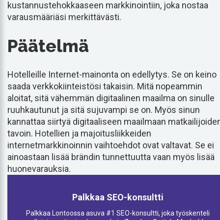
kustannustehokkaaseen markkinointiin, joka nostaa
varausmääriäsi merkittävästi.
Päätelmä
Hotelleille Internet-mainonta on edellytys. Se on keino
saada verkkokiinteistösi takaisin. Mitä nopeammin
aloitat, sitä vähemmän digitaalinen maailma on sinulle
ruuhkautunut ja sitä sujuvampi se on. Myös sinun
kannattaa siirtyä digitaaliseen maailmaan matkailijoide
tavoin. Hotellien ja majoitusliikkeiden
internetmarkkinoinnin vaihtoehdot ovat valtavat. Se ei
ainoastaan lisää brändin tunnettuutta vaan myös lisää
huonevarauksia.
Palkkaa SEO-konsultti
Palkkaa Lontoossa asuva #1 SEO-konsultti, joka työskenteli