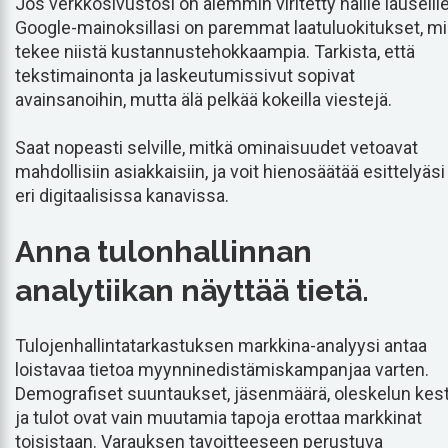
Jos verkkosivustosi on aiemmin viritetty näille lauseille
Google-mainoksillasi on paremmat laatuluokitukset, m
tekee niistä kustannustehokkaampia. Tarkista, että
tekstimainonta ja laskeutumissivut sopivat
avainsanoihin, mutta älä pelkää kokeilla viestejä.
Saat nopeasti selville, mitkä ominaisuudet vetoavat
mahdollisiin asiakkaisiin, ja voit hienosäätää esittelyäsi
eri digitaalisissa kanavissa.
Anna tulonhallinnan
analytiikan näyttää tietä.
Tulojenhallintatarkastuksen markkina-analyysi antaa
loistavaa tietoa myynninedistämiskampanjaa varten.
Demografiset suuntaukset, jäsenmäärä, oleskelun kes
ja tulot ovat vain muutamia tapoja erottaa markkinat
toisistaan. Varauksen tavoitteeseen perustuva