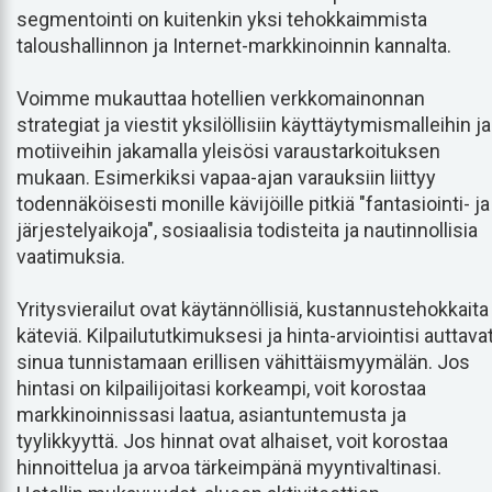
segmentointi on kuitenkin yksi tehokkaimmista
taloushallinnon ja Internet-markkinoinnin kannalta.
Voimme mukauttaa hotellien verkkomainonnan
strategiat ja viestit yksilöllisiin käyttäytymismalleihin ja
motiiveihin jakamalla yleisösi varaustarkoituksen
mukaan. Esimerkiksi vapaa-ajan varauksiin liittyy
todennäköisesti monille kävijöille pitkiä "fantasiointi- ja
järjestelyaikoja", sosiaalisia todisteita ja nautinnollisia
vaatimuksia.
Yritysvierailut ovat käytännöllisiä, kustannustehokkaita 
käteviä. Kilpailututkimuksesi ja hinta-arviointisi auttava
sinua tunnistamaan erillisen vähittäismyymälän. Jos
hintasi on kilpailijoitasi korkeampi, voit korostaa
markkinoinnissasi laatua, asiantuntemusta ja
tyylikkyyttä. Jos hinnat ovat alhaiset, voit korostaa
hinnoittelua ja arvoa tärkeimpänä myyntivaltinasi.