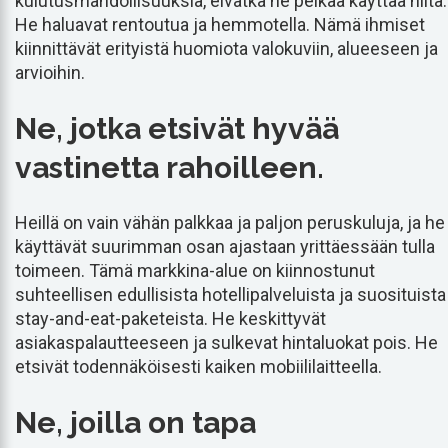
kulutusmahdollisuuksia, eivätkä he pelkää käyttää niitä.
He haluavat rentoutua ja hemmotella. Nämä ihmiset
kiinnittävät erityistä huomiota valokuviin, alueeseen ja
arvioihin.
Ne, jotka etsivät hyvää
vastinetta rahoilleen.
Heillä on vain vähän palkkaa ja paljon peruskuluja, ja he
käyttävät suurimman osan ajastaan yrittäessään tulla
toimeen. Tämä markkina-alue on kiinnostunut
suhteellisen edullisista hotellipalveluista ja suosituista
stay-and-eat-paketeista. He keskittyvät
asiakaspalautteeseen ja sulkevat hintaluokat pois. He
etsivät todennäköisesti kaiken mobiililaitteella.
Ne, joilla on tapa