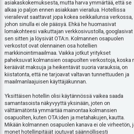
asiakaskokemuksesta, mutta harva ymmärtää, että se
alkaa jo paljon ennen asiakkaan vierailua. Hotellissa
vierailevat saattavat jopa kokea seikkailunsa verkossa,
johon sinulla ei ole pääsyä. Ehkä he huomasivat
lomakohteesi vaikuttajan verkkosivustolla, googlasivat
sen sitten ja löysivät OTA:n. Kolmannen osapuolen
verkostot ovat olennainen osa hotellien
markkinointimaailmaa. Vaikka jotkut yritykset
paheksuvat kolmansien osapuolten verkostoja, koska 
keräävät maksuja ja heikentävät suoria varauksia, on
kiistatonta, että ne tarjoavat valtavan tunnettuuden ja
maailmanlaajuisen käyttäjäkunnan.
Yksittäisen hotellin olisi käytännössä vaikea saada
samantasoista näkyvyyttä yksinään, joten on
välttämätöntä ymmärtää mainontaa kolmansien
osapuolten, kuten OTA:iden ja metahakujen, kautta.
Mikään kolmannen osapuolen kanava ei ole virheetön, j
monet hotellinpitäjät joutuvat säännöllisesti