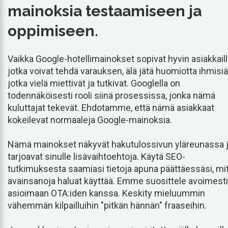
mainoksia testaamiseen ja
oppimiseen.
Vaikka Google-hotellimainokset sopivat hyvin asiakkaill
jotka voivat tehdä varauksen, älä jätä huomiotta ihmisiä
jotka vielä miettivät ja tutkivat. Googlella on
todennäköisesti rooli siinä prosessissa, jonka nämä
kuluttajat tekevät. Ehdotamme, että nämä asiakkaat
kokeilevat normaaleja Google-mainoksia.
Nämä mainokset näkyvät hakutulossivun yläreunassa 
tarjoavat sinulle lisävaihtoehtoja. Käytä SEO-
tutkimuksesta saamiasi tietoja apuna päättäessäsi, mi
avainsanoja haluat käyttää. Emme suosittele avoimesti
asioimaan OTA:iden kanssa. Keskity mieluummin
vähemmän kilpailluihin "pitkän hännän" fraaseihin.