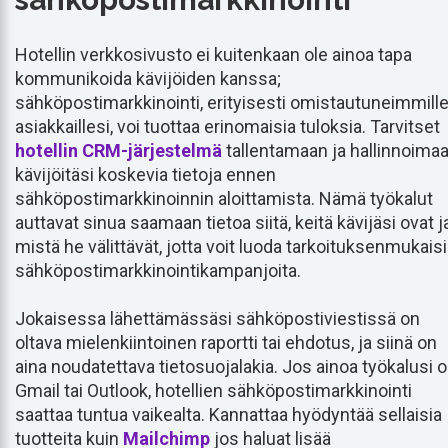
Hotellin verkkosivusto ei kuitenkaan ole ainoa tapa
kommunikoida kävijöiden kanssa;
sähköpostimarkkinointi, erityisesti omistautuneimmill
asiakkaillesi, voi tuottaa erinomaisia tuloksia. Tarvitset
hotellin CRM-järjestelmä
tallentamaan ja hallinnoima
kävijöitäsi koskevia tietoja ennen
sähköpostimarkkinoinnin aloittamista. Nämä työkalut
auttavat sinua saamaan tietoa siitä, keitä kävijäsi ovat j
mistä he välittävät, jotta voit luoda tarkoituksenmukais
sähköpostimarkkinointikampanjoita.
Jokaisessa lähettämässäsi sähköpostiviestissä on
oltava mielenkiintoinen raportti tai ehdotus, ja siinä on
aina noudatettava tietosuojalakia. Jos ainoa työkalusi 
Gmail tai Outlook, hotellien sähköpostimarkkinointi
saattaa tuntua vaikealta. Kannattaa hyödyntää sellaisia
tuotteita kuin
Mailchimp
jos haluat lisää