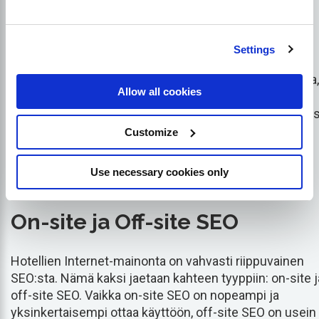
saadakseen paremman yöhinnan. Tätä silmällä pitäen
tarvitset visuaalisesti houkuttelevan verkkosivuston
saavuttaaksesi parhaat tulokset. Toimitpa sitten
Settings
hotellialalla, lääketeollisuudessa, pankkimarkkinoilla,
teknologiateollisuudessa tai millä tahansa muulla alalla,
Allow all cookies
hyvä verkkosivusto on välttämätön. Sen sijaan, että
kuvailisit vain sitä, miten turisti voi päästä hotelliisi, vois
antaa tietoa naapurustosta ja saatavilla olevista
Customize
palveluista. Erillinen verkkosivusto korostaa
houkuttelevimpia seikkoja, jotka erottavat sinut
Use necessary cookies only
kilpailevista hotelleista.
On-site ja Off-site SEO
Hotellien Internet-mainonta on vahvasti riippuvainen
SEO:sta. Nämä kaksi jaetaan kahteen tyyppiin: on-site j
off-site SEO. Vaikka on-site SEO on nopeampi ja
yksinkertaisempi ottaa käyttöön, off-site SEO on usein