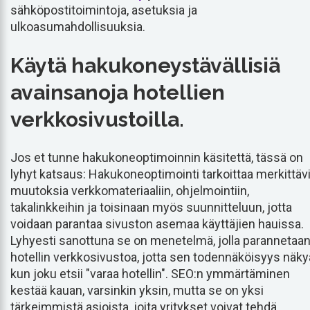
sähköpostitoimintoja, asetuksia ja
ulkoasumahdollisuuksia.
Käytä hakukoneystävällisiä
avainsanoja hotellien
verkkosivustoilla.
Jos et tunne hakukoneoptimoinnin käsitettä, tässä on
lyhyt katsaus: Hakukoneoptimointi tarkoittaa merkittäv
muutoksia verkkomateriaaliin, ohjelmointiin,
takalinkkeihin ja toisinaan myös suunnitteluun, jotta
voidaan parantaa sivuston asemaa käyttäjien hauissa.
Lyhyesti sanottuna se on menetelmä, jolla parannetaa
hotellin verkkosivustoa, jotta sen todennäköisyys näky
kun joku etsii "varaa hotellin". SEO:n ymmärtäminen
kestää kauan, varsinkin yksin, mutta se on yksi
tärkeimmistä asioista, joita yritykset voivat tehdä