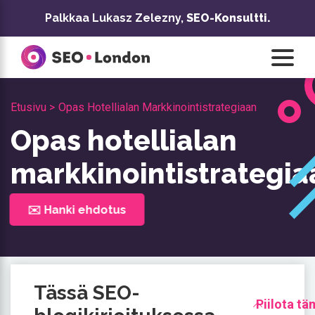
Siirry
Palkkaa Lukasz Zelezny,
SEO-Konsultti.
sisältöön
Etusivu >
Opas Hotellialan Markkinointistrategiaan
Opas hotellialan
markkinointistrategia
✉️ Hanki ehdotus
Tässä SEO-
Piilota tä