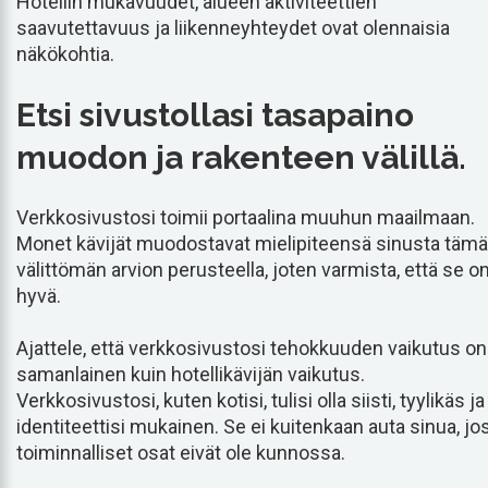
Hotellin mukavuudet, alueen aktiviteettien
saavutettavuus ja liikenneyhteydet ovat olennaisia
näkökohtia.
Etsi sivustollasi tasapaino
muodon ja rakenteen välillä.
Verkkosivustosi toimii portaalina muuhun maailmaan.
Monet kävijät muodostavat mielipiteensä sinusta täm
välittömän arvion perusteella, joten varmista, että se o
hyvä.
Ajattele, että verkkosivustosi tehokkuuden vaikutus on
samanlainen kuin hotellikävijän vaikutus.
Verkkosivustosi, kuten kotisi, tulisi olla siisti, tyylikäs ja
identiteettisi mukainen. Se ei kuitenkaan auta sinua, jo
toiminnalliset osat eivät ole kunnossa.