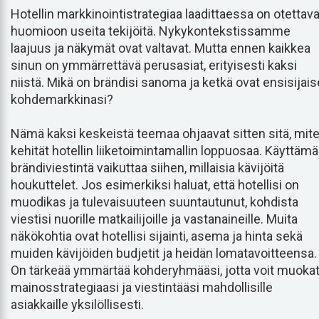
Hotellin markkinointistrategiaa laadittaessa on otettav
huomioon useita tekijöitä. Nykykontekstissamme
laajuus ja näkymät ovat valtavat. Mutta ennen kaikkea
sinun on ymmärrettävä perusasiat, erityisesti kaksi
niistä. Mikä on brändisi sanoma ja ketkä ovat ensisijais
kohdemarkkinasi?
Nämä kaksi keskeistä teemaa ohjaavat sitten sitä, mit
kehität hotellin liiketoimintamallin loppuosaa. Käyttämä
brändiviestintä vaikuttaa siihen, millaisia kävijöitä
houkuttelet. Jos esimerkiksi haluat, että hotellisi on
muodikas ja tulevaisuuteen suuntautunut, kohdista
viestisi nuorille matkailijoille ja vastanaineille. Muita
näkökohtia ovat hotellisi sijainti, asema ja hinta sekä
muiden kävijöiden budjetit ja heidän lomatavoitteensa.
On tärkeää ymmärtää kohderyhmääsi, jotta voit muoka
mainosstrategiaasi ja viestintääsi mahdollisille
asiakkaille yksilöllisesti.