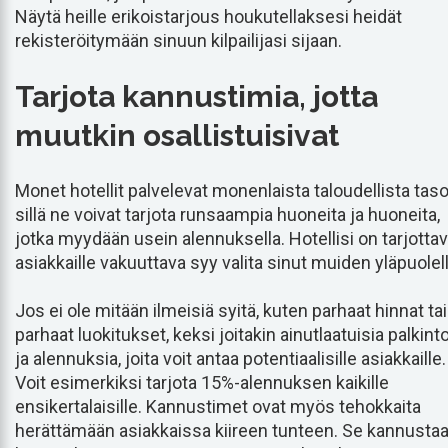
Näytä heille erikoistarjous houkutellaksesi heidät
rekisteröitymään sinuun kilpailijasi sijaan.
Tarjota kannustimia, jotta
muutkin osallistuisivat
Monet hotellit palvelevat monenlaista taloudellista taso
sillä ne voivat tarjota runsaampia huoneita ja huoneita,
jotka myydään usein alennuksella. Hotellisi on tarjotta
asiakkaille vakuuttava syy valita sinut muiden yläpuolell
Jos ei ole mitään ilmeisiä syitä, kuten parhaat hinnat tai
parhaat luokitukset, keksi joitakin ainutlaatuisia palkint
ja alennuksia, joita voit antaa potentiaalisille asiakkaille.
Voit esimerkiksi tarjota 15%-alennuksen kaikille
ensikertalaisille. Kannustimet ovat myös tehokkaita
herättämään asiakkaissa kiireen tunteen. Se kannusta