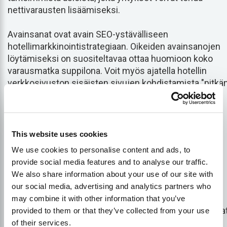
nettivarausten lisäämiseksi.
Avainsanat ovat avain SEO-ystävälliseen
hotellimarkkinointistrategiaan. Oikeiden avainsanojen
löytämiseksi on suositeltavaa ottaa huomioon koko
varausmatka suppilona. Voit myös ajatella hotellin
verkkosivuston sisäisten sivujen kohdistamista "pitkä
hännän avainsanoihin".
Hotellisi digitaalisen
This website uses cookies
markkinoinnin tukemiseksi
We use cookies to personalise content and ads, to
tarvitset loistavan
provide social media features and to analyse our traffic.
We also share information about your use of our site with
verkkosivuston.
our social media, advertising and analytics partners who
may combine it with other information that you’ve
Kannattaa myös muistaa, että monet internet-asiakkaa
provided to them or that they’ve collected from your use
vierailevat hotellin sivustolla saadakseen lisätietoja tai
of their services.