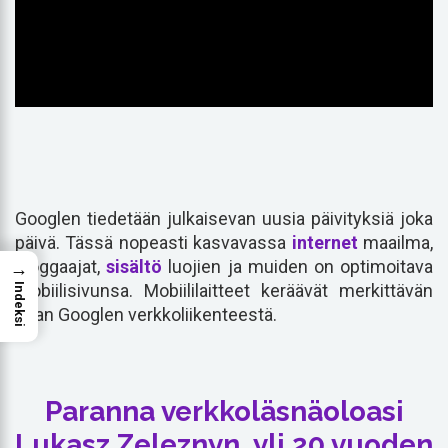
Googlen tiedetään julkaisevan uusia päivityksiä joka
päivä. Tässä nopeasti kasvavassa
internet
maailma,
bloggaajat,
sisältö
luojien ja muiden on optimoitava
→
mobiilisivunsa. Mobiililaitteet keräävät merkittävän
Indeksi
osan Googlen verkkoliikenteestä.
Paranna verkkoläsnäoloasi
Lukasz Zeleznyn, yli 20 vuoden