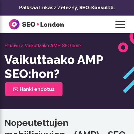
Siirry
Palkkaa Lukasz Zelezny,
SEO-Konsultti.
sisältöön
Etusivu >
Vaikuttaako AMP SEO:hon?
Vaikuttaako AMP
SEO:hon?
✉️ Hanki ehdotus
Nopeutettujen