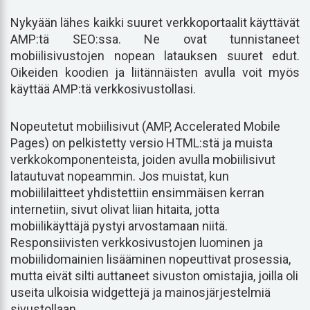
Nykyään lähes kaikki suuret verkkoportaalit käyttävät
AMP:tä SEO:ssa. Ne ovat tunnistaneet
mobiilisivustojen nopean latauksen suuret edut.
Oikeiden koodien ja liitännäisten avulla voit myös
käyttää AMP:tä verkkosivustollasi.
Nopeutetut mobiilisivut (AMP, Accelerated Mobile
Pages) on pelkistetty versio HTML:stä ja muista
verkkokomponenteista, joiden avulla mobiilisivut
latautuvat nopeammin. Jos muistat, kun
mobiililaitteet yhdistettiin ensimmäisen kerran
internetiin, sivut olivat liian hitaita, jotta
mobiilikäyttäjä pystyi arvostamaan niitä.
Responsiivisten verkkosivustojen luominen ja
mobiilidomainien lisääminen nopeuttivat prosessia,
mutta eivät silti auttaneet sivuston omistajia, joilla oli
useita ulkoisia widgettejä ja mainosjärjestelmiä
sivustollaan.