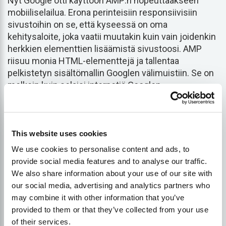
Nyt Google otti käyttöön AMP:n nopeuttaakseen
mobiiliselailua. Erona perinteisiin responsiivisiin
sivustoihin on se, että kyseessä on oma
kehitysaloite, joka vaatii muutakin kuin vain joidenkin
herkkien elementtien lisäämistä sivustoosi. AMP
riisuu monia HTML-elementtejä ja tallentaa
pelkistetyn sisältömallin Googlen välimuistiin. Se on
melkein kuin selaisi internetiä Googlen
pilvipalvelimilla. Se on nopeaa, mutta kuten monet
muutkin Googlen asiat, se on myös patentoitu.
This website uses cookies
Milloin AMP:tä kannattaa
We use cookies to personalise content and ads, to
käyttää?
provide social media features and to analyse our traffic.
We also share information about your use of our site with
our social media, advertising and analytics partners who
AMP-kehys pakottaa digitaaliset markkinoijat usein
may combine it with other information that you’ve
tekemään seuraavat toimet
kysy
itse "Milloin minun
provided to them or that they’ve collected from your use
pitäisi käyttää AMP:tä" tai "Konvertoituvatko AMP-
of their services.