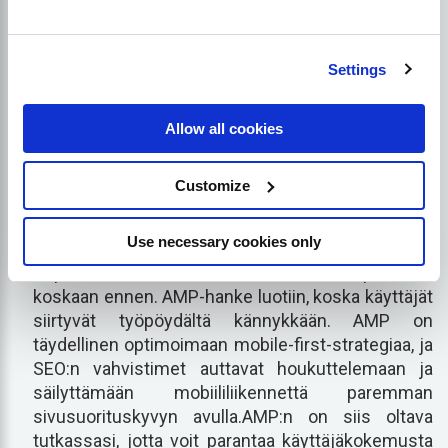
sivut paremmin kuin muut kuin AMP-sivut?". Alla on
lueteltu joitakin yleisiä tapauksia, joissa AMP:tä
käytetään.
Settings
Kun mobiililaitteet ovat tärkein liikennelähde
-
Kymmenen vuoden aikana (2009-2018), kuten
Allow all cookies
seuraavat tiedot osoittavat
Statcounter
,
mobiilikäyttäjien markkinaosuus on kasvanut
Customize
54%:een, kun taas työpöytäkäyttäjien osuus on
laskenut 46:een.Jos suurin osa verkkosivustosi
Use necessary cookies only
liikenteestä tulee mobiilista, on mobiilikäyttäjien
tarpeiden huomioon ottaminen tärkeämpää kuin
koskaan ennen. AMP-hanke luotiin, koska käyttäjät
siirtyvät työpöydältä kännykkään. AMP on
täydellinen optimoimaan mobile-first-strategiaa, ja
SEO:n vahvistimet auttavat houkuttelemaan ja
säilyttämään mobiililiikennettä paremman
sivusuorituskyvyn avulla.AMP:n on siis oltava
tutkassasi, jotta voit parantaa käyttäjäkokemusta