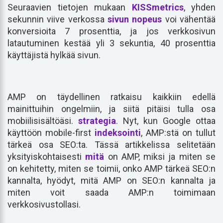
Seuraavien tietojen mukaan
KISSmetrics
, yhden
sekunnin viive verkossa
sivun nopeus
voi vähentää
konversioita 7 prosenttia, ja jos verkkosivun
latautuminen kestää yli 3 sekuntia, 40 prosenttia
käyttäjistä hylkää sivun.
AMP on täydellinen ratkaisu kaikkiin edellä
mainittuihin ongelmiin, ja siitä pitäisi tulla osa
mobiilisisältöäsi.
strategia
. Nyt, kun Google ottaa
käyttöön mobile-first
indeksointi
, AMP:stä on tullut
tärkeä osa SEO:ta. Tässä artikkelissa selitetään
yksityiskohtaisesti
mitä
on AMP, miksi ja miten se
on kehitetty, miten se toimii, onko AMP tärkeä SEO:n
kannalta, hyödyt, mitä AMP on SEO:n kannalta ja
miten voit saada AMP:n toimimaan
verkkosivustollasi.