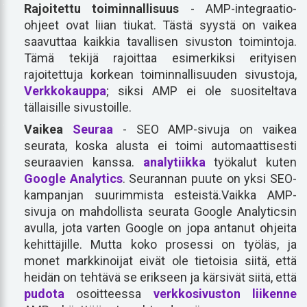
Rajoitettu toiminnallisuus
- AMP-integraatio-
ohjeet ovat liian tiukat. Tästä syystä on vaikea
saavuttaa kaikkia tavallisen sivuston toimintoja.
Tämä tekijä rajoittaa esimerkiksi erityisen
rajoitettuja korkean toiminnallisuuden sivustoja,
Verkkokauppa
; siksi AMP ei ole suositeltava
tällaisille sivustoille.
Vaikea
Seuraa
- SEO AMP-sivuja on vaikea
seurata, koska alusta ei toimi automaattisesti
seuraavien kanssa.
analytiikka
työkalut kuten
Google Analytics
. Seurannan puute on yksi SEO-
kampanjan suurimmista esteistä.Vaikka AMP-
sivuja on mahdollista seurata Google Analyticsin
avulla, jota varten Google on jopa antanut ohjeita
kehittäjille. Mutta koko prosessi on työläs, ja
monet markkinoijat eivät ole tietoisia siitä, että
heidän on tehtävä se erikseen ja kärsivät siitä, että
pudota
osoitteessa
verkkosivuston liikenne