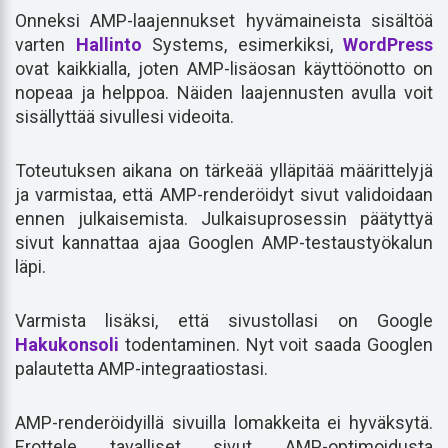
Onneksi AMP-laajennukset hyvämaineista sisältöä
varten
Hallinto
Systems, esimerkiksi,
WordPress
ovat kaikkialla, joten AMP-lisäosan käyttöönotto on
nopeaa ja helppoa. Näiden laajennusten avulla voit
sisällyttää sivullesi videoita.
Toteutuksen aikana on tärkeää ylläpitää määrittelyjä
ja varmistaa, että AMP-renderöidyt sivut validoidaan
ennen julkaisemista. Julkaisuprosessin päätyttyä
sivut kannattaa ajaa Googlen AMP-testaustyökalun
läpi.
Varmista lisäksi, että sivustollasi on Google
Hakukonsoli
todentaminen. Nyt voit saada Googlen
palautetta AMP-integraatiostasi.
AMP-renderöidyillä sivuilla lomakkeita ei hyväksytä.
Erottele tavalliset sivut AMP-optimoidusta