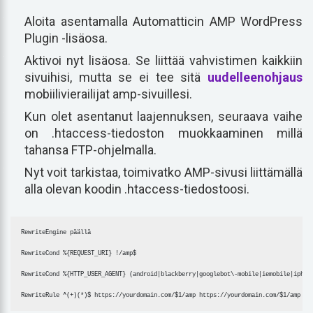
Aloita asentamalla Automatticin AMP WordPress
Plugin -lisäosa.
Aktivoi nyt lisäosa. Se liittää vahvistimen kaikkiin
sivuihisi, mutta se ei tee sitä
uudelleenohjaus
mobiilivierailijat amp-sivuillesi.
Kun olet asentanut laajennuksen, seuraava vaihe
on .htaccess-tiedoston muokkaaminen millä
tahansa FTP-ohjelmalla.
Nyt voit tarkistaa, toimivatko AMP-sivusi liittämällä
alla olevan koodin .htaccess-tiedostoosi.
RewriteEngine päällä

RewriteCond %{REQUEST_URI} !/amp$

RewriteCond %{HTTP_USER_AGENT} (android|blackberry|googlebot\-mobile|iemobile|iphone