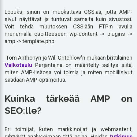
Lopuksi sinun on muokattava CSS:ää, jotta AMP-
sivut näyttävät ja tuntuvat samalta kuin sivustosi.
Voit tehdä muutoksen CSS:ään FTP:n avulla
menemällä osoitteeseen wp-content -> plugins ->
amp -> template.php.
Tom Anthonyn ja Will Critchlow'n mukaan brittiläinen
Valkotaulu
Perjantaina on määritelty selitys siitä,
miten AMP-lisäosa voi toimia ja miten mobiilisivut
saadaan AMP-optimoitua.
Kuinka tärkeää AMP on
SEO:lle?
Eri toimijat, kuten markkinoijat ja webmasterit,
ryhtyivät analysoimaan tätä asiaa. Heidän
tutkimus