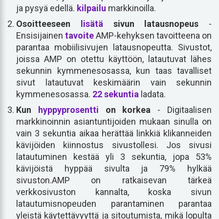
ja pysyä edellä.
kilpailu
markkinoilla.
Osoitteeseen
lisätä
sivun latausnopeus
-
Ensisijainen
tavoite
AMP-kehyksen tavoitteena on
parantaa mobiilisivujen latausnopeutta. Sivustot,
joissa AMP on otettu käyttöön, latautuvat lähes
sekunnin kymmenesosassa, kun taas tavalliset
sivut latautuvat keskimäärin vain sekunnin
kymmenesosassa.
22 sekuntia
ladata.
Kun
hyppyprosentti
on korkea
- Digitaalisen
markkinoinnin asiantuntijoiden mukaan sinulla on
vain 3 sekuntia aikaa herättää linkkiä klikanneiden
kävijöiden kiinnostus sivustollesi. Jos sivusi
latautuminen kestää yli 3 sekuntia, jopa 53%
kävijöistä hyppää sivulta ja 79% hylkää
sivuston.AMP on ratkaisevan tärkeä
verkkosivuston kannalta, koska sivun
latautumisnopeuden parantaminen parantaa
yleistä käytettävyyttä ja sitoutumista, mikä lopulta