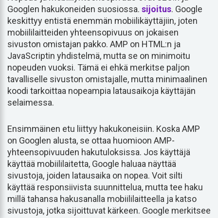
Googlen hakukoneiden suosiossa.
sijoitus
. Google
keskittyy entistä enemmän mobiilikäyttäjiin, joten
mobiililaitteiden yhteensopivuus on jokaisen
sivuston omistajan pakko. AMP on HTML:n ja
JavaScriptin yhdistelmä, mutta se on minimoitu
nopeuden vuoksi. Tämä ei ehkä merkitse paljon
tavalliselle sivuston omistajalle, mutta minimaalinen
koodi tarkoittaa nopeampia latausaikoja käyttäjän
selaimessa.
Ensimmäinen etu liittyy hakukoneisiin. Koska AMP
on Googlen alusta, se ottaa huomioon AMP-
yhteensopivuuden hakutuloksissa. Jos käyttäjä
käyttää mobiililaitetta, Google haluaa näyttää
sivustoja, joiden latausaika on nopea. Voit silti
käyttää responsiivista suunnittelua, mutta tee haku
millä tahansa hakusanalla mobiililaitteella ja katso
sivustoja, jotka sijoittuvat kärkeen. Google merkitsee