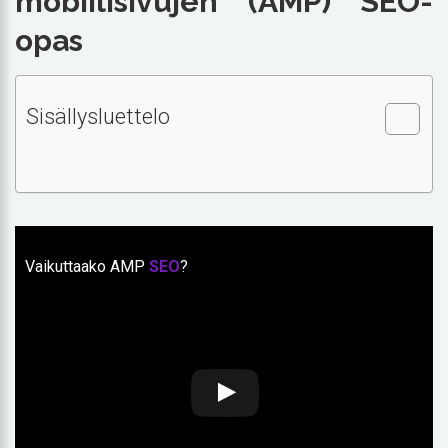
mobiilisivujen (AMP) SEO-
opas
Sisällysluettelo
Vaikuttaako AMP
SEO
?