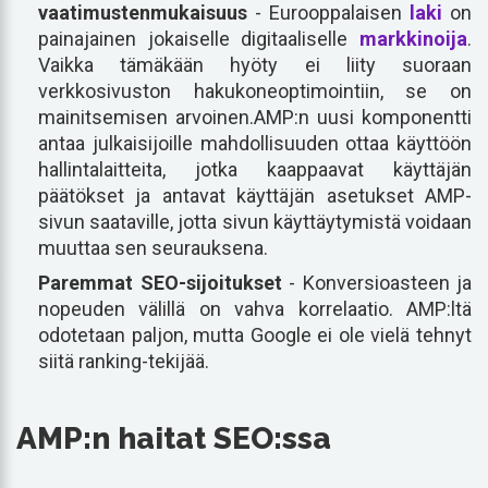
vaatimustenmukaisuus
- Eurooppalaisen
laki
on
painajainen jokaiselle digitaaliselle
markkinoija
.
Vaikka tämäkään hyöty ei liity suoraan
verkkosivuston hakukoneoptimointiin, se on
mainitsemisen arvoinen.AMP:n uusi komponentti
antaa julkaisijoille mahdollisuuden ottaa käyttöön
hallintalaitteita, jotka kaappaavat käyttäjän
päätökset ja antavat käyttäjän asetukset AMP-
sivun saataville, jotta sivun käyttäytymistä voidaan
muuttaa sen seurauksena.
Paremmat SEO-sijoitukset
- Konversioasteen ja
nopeuden välillä on vahva korrelaatio. AMP:ltä
odotetaan paljon, mutta Google ei ole vielä tehnyt
siitä ranking-tekijää.
AMP:n haitat SEO:ssa