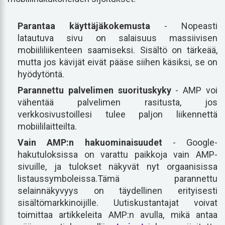
Parantaa käyttäjäkokemusta
- Nopeasti
latautuva sivu on salaisuus massiivisen
mobiililiikenteen saamiseksi. Sisältö on tärkeää,
mutta jos kävijät eivät pääse siihen käsiksi, se on
hyödytöntä.
Parannettu palvelimen suorituskyky
- AMP voi
vähentää palvelimen rasitusta, jos
verkkosivustoillesi tulee paljon liikennettä
mobiililaitteilta.
Vain AMP:n hakuominaisuudet
- Google-
hakutuloksissa on varattu paikkoja vain AMP-
sivuille, ja tulokset näkyvät nyt orgaanisissa
listaussymboleissa.Tämä parannettu
selainnäkyvyys on täydellinen erityisesti
sisältömarkkinoijille. Uutiskustantajat voivat
toimittaa artikkeleita AMP:n avulla, mikä antaa