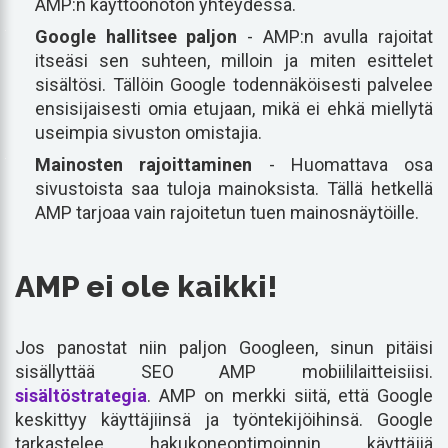
AMP:n käyttöönoton yhteydessä.
Google hallitsee paljon
- AMP:n avulla rajoitat
itseäsi sen suhteen, milloin ja miten esittelet
sisältösi. Tällöin Google todennäköisesti palvelee
ensisijaisesti omia etujaan, mikä ei ehkä miellytä
useimpia sivuston omistajia.
Mainosten rajoittaminen
- Huomattava osa
sivustoista saa tuloja mainoksista. Tällä hetkellä
AMP tarjoaa vain rajoitetun tuen mainosnäytöille.
AMP ei ole kaikki!
Jos panostat niin paljon Googleen, sinun pitäisi
sisällyttää SEO AMP mobiililaitteisiisi.
sisältöstrategia
. AMP on merkki siitä, että Google
keskittyy käyttäjiinsä ja työntekijöihinsä. Google
tarkastelee hakukoneoptimoinnin käyttäjiä