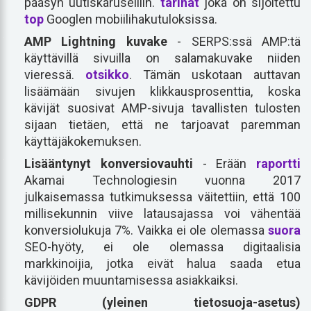
pääsyn uutiskaruselliin.
tarinat
joka on sijoitettu
top
Googlen mobiilihakutuloksissa.
AMP Lightning kuvake
- SERPS:ssä AMP:tä
käyttävillä sivuilla on salamakuvake niiden
vieressä.
otsikko
. Tämän uskotaan auttavan
lisäämään sivujen klikkausprosenttia, koska
kävijät suosivat AMP-sivuja tavallisten tulosten
sijaan tietäen, että ne tarjoavat paremman
käyttäjäkokemuksen.
Lisääntynyt konversiovauhti
- Erään
raportti
Akamai Technologiesin vuonna 2017
julkaisemassa tutkimuksessa väitettiin, että 100
millisekunnin viive latausajassa voi vähentää
konversiolukuja 7%. Vaikka ei ole olemassa
suora
SEO-hyöty, ei ole olemassa digitaalisia
markkinoijia, jotka eivät halua saada etua
kävijöiden muuntamisessa asiakkaiksi.
GDPR (yleinen tietosuoja-asetus)