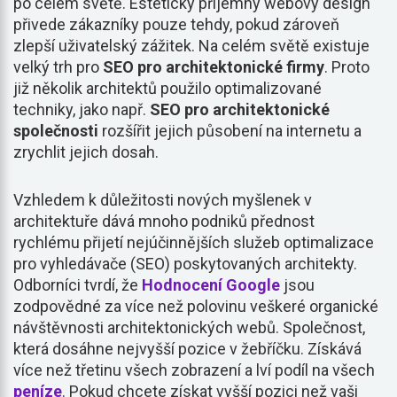
po celém světě. Esteticky příjemný webový design
přivede zákazníky pouze tehdy, pokud zároveň
zlepší uživatelský zážitek. Na celém světě existuje
velký trh pro
SEO pro architektonické firmy
. Proto
již několik architektů použilo optimalizované
techniky, jako např.
SEO pro architektonické
společnosti
rozšířit jejich působení na internetu a
zrychlit jejich dosah.
Vzhledem k důležitosti nových myšlenek v
architektuře dává mnoho podniků přednost
rychlému přijetí nejúčinnějších služeb optimalizace
pro vyhledávače (SEO) poskytovaných architekty.
Odborníci tvrdí, že
Hodnocení Google
jsou
zodpovědné za více než polovinu veškeré organické
návštěvnosti architektonických webů. Společnost,
která dosáhne nejvyšší pozice v žebříčku. Získává
více než třetinu všech zobrazení a lví podíl na všech
peníze
. Pokud chcete získat vyšší pozici než vaši