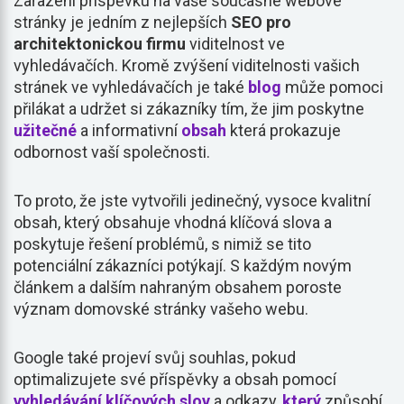
Zařazení příspěvku na vaše současné webové
stránky je jedním z nejlepších
SEO pro
architektonickou firmu
viditelnost ve
vyhledávačích. Kromě zvýšení viditelnosti vašich
stránek ve vyhledávačích je také
blog
může pomoci
přilákat a udržet si zákazníky tím, že jim poskytne
užitečné
a informativní
obsah
která prokazuje
odbornost vaší společnosti.
To proto, že jste vytvořili jedinečný, vysoce kvalitní
obsah, který obsahuje vhodná klíčová slova a
poskytuje řešení problémů, s nimiž se tito
potenciální zákazníci potýkají. S každým novým
článkem a dalším nahraným obsahem poroste
význam domovské stránky vašeho webu.
Google také projeví svůj souhlas, pokud
optimalizujete své příspěvky a obsah pomocí
vyhledávání klíčových slov
a odkazy,
který
způsobí,