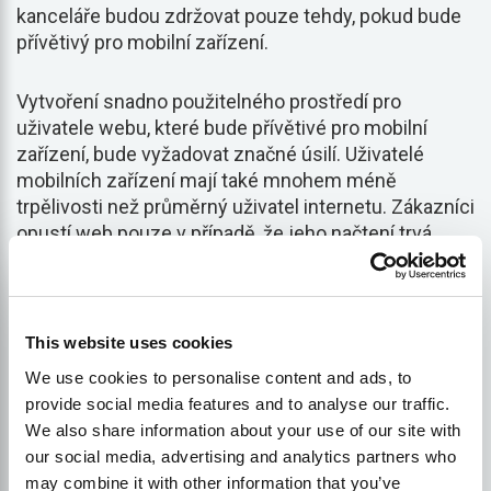
kanceláře budou zdržovat pouze tehdy, pokud bude
přívětivý pro mobilní zařízení.
Vytvoření snadno použitelného prostředí pro
uživatele webu, které bude přívětivé pro mobilní
zařízení, bude vyžadovat značné úsilí. Uživatelé
mobilních zařízení mají také mnohem méně
trpělivosti než průměrný uživatel internetu. Zákazníci
opustí web pouze v případě, že jeho načtení trvá
kratší dobu.
Pokud se mobilní stránka načítá déle
než 3 sekundy, 53 procent uživatelů ji opustí.
.
Ujistěte se, že jste přátelští
This website uses cookies
We use cookies to personalise content and ads, to
pro Google:
provide social media features and to analyse our traffic.
We also share information about your use of our site with
Jedním z nejjednodušších a nejefektivnějších
our social media, advertising and analytics partners who
způsobů, jak zvýšit viditelnost svých webových
may combine it with other information that you’ve