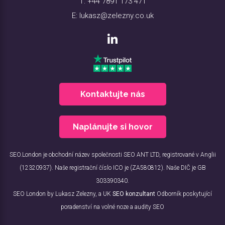
T:
+44 7891 173 471
E:
lukasz@zelezny.co.uk
Kontaktujte nás
Naplánujte si hovor
SEO.London je obchodní název společnosti SEO ANT LTD, registrované v Anglii
(12320937). Naše registrační číslo ICO je (ZA580812). Naše DIČ je GB
303390340.
SEO London by Lukasz Zelezny, a UK
SEO konzultant
Odborník poskytující
poradenství na volné noze a audity SEO