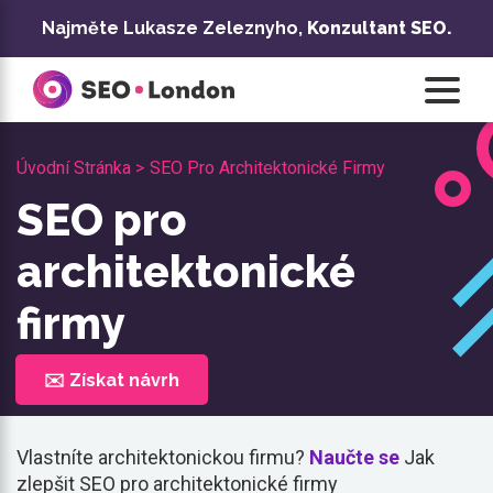
Přeskočit
Najměte Lukasze Zeleznyho,
Konzultant SEO.
na
obsah
Úvodní Stránka >
SEO Pro Architektonické Firmy
SEO pro
architektonické
firmy
✉️ Získat návrh
Vlastníte architektonickou firmu?
Naučte se
Jak
zlepšit SEO pro architektonické firmy