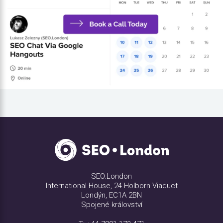
SEO.London
International House, 24 Holborn Viaduct
Londýn, EC1A 2BN
Spojené království