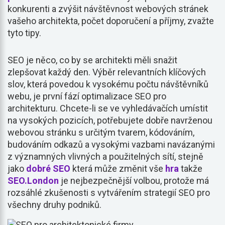
konkurenti a zvýšit návštěvnost webových stránek
vašeho architekta, počet doporučení a příjmy, zvažte
tyto tipy.
SEO je něco, co by se architekti měli snažit
zlepšovat každý den. Výběr relevantních klíčových
slov, která povedou k vysokému počtu návštěvníků
webu, je první fází optimalizace SEO pro
architekturu. Chcete-li se ve vyhledávačích umístit
na vysokých pozicích, potřebujete dobře navrženou
webovou stránku s určitým tvarem, kódováním,
budováním odkazů a vysokými vazbami navázanými
z významných vlivných a použitelných sítí, stejně
jako
dobré SEO
která může změnit vše
hra
takže
SEO.London
je nejbezpečnější volbou, protože má
rozsáhlé zkušenosti s vytvářením strategií SEO pro
všechny druhy podniků.