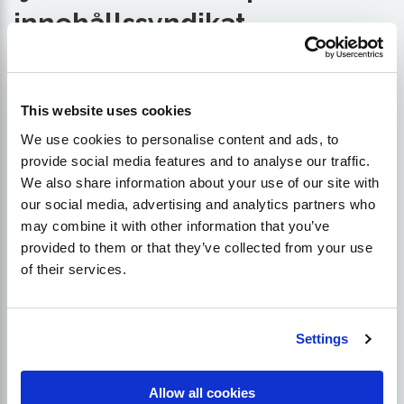
innehållssyndikat.
Exempel på webbplatser som är partners för
innehållssyndikering är:
LinkedIn
,
Quora
, Reddit,
This website uses cookies
SlideShare, Pinterest, Tumblr och några betalda
We use cookies to personalise content and ads, to
webbplatser som du kan använda är Content. ad,
provide social media features and to analyse our traffic.
Taboola
, Sharethrough, RevContent
We also share information about your use of our site with
our social media, advertising and analytics partners who
may combine it with other information that you’ve
Få fler kunder online med
provided to them or that they’ve collected from your use
of their services.
Lukasz Zelezny, en SEO-
konsult med över 20 års
erfarenhet - boka ett möte nu.
Settings
Allow all cookies