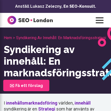
Hoppa
Anställ Lukasz Zelezny,
En SEO-Konsult.
till
innehåll
Hem >
Syndikering Av Innehåll: En Marknadsföringsstrategi
Syndikering av
innehåll: En
marknadsföringsstrat
✉️ Få ett förslag
I
innehållsmarknadsföring
världen,
innehåll
syndikering är en
Strategi
som har använts av