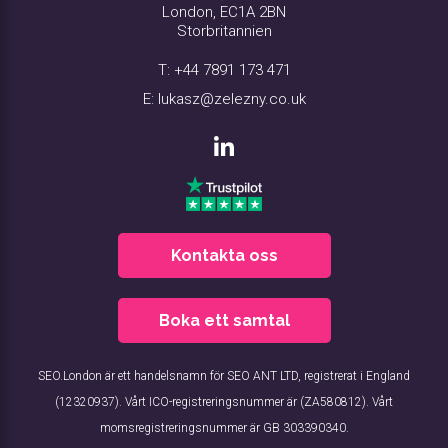
London, EC1A 2BN
Storbritannien
T:
+44 7891 173 471
E:
lukasz@zelezny.co.uk
Kontakta oss
Boka ett samtal
SEO.London är ett handelsnamn för SEO ANT LTD, registrerat i England
(12320937). Vårt ICO-registreringsnummer är (ZA580812). Vårt
momsregistreringsnummer är GB 303390340.