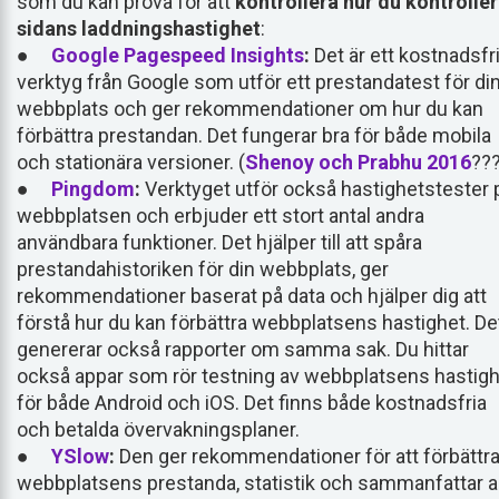
som du kan prova för att
kontrollera hur du kontroller
sidans laddningshastighet
:
●
Google Pagespeed Insights
:
Det är ett kostnadsfri
verktyg från Google som utför ett prestandatest för di
webbplats och ger rekommendationer om hur du kan
förbättra prestandan. Det fungerar bra för både mobila
och stationära versioner. (
Shenoy och Prabhu 2016
??
●
Pingdom
:
Verktyget utför också hastighetstester 
webbplatsen och erbjuder ett stort antal andra
användbara funktioner. Det hjälper till att spåra
prestandahistoriken för din webbplats, ger
rekommendationer baserat på data och hjälper dig att
förstå hur du kan förbättra webbplatsens hastighet. De
genererar också rapporter om samma sak. Du hittar
också appar som rör testning av webbplatsens hastig
för både Android och iOS. Det finns både kostnadsfria
och betalda övervakningsplaner.
●
YSlow
:
Den ger rekommendationer för att förbättr
webbplatsens prestanda, statistik och sammanfattar al