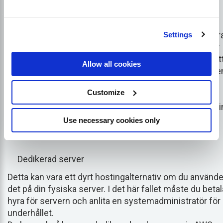
Hosting av virtuella privata servrar (VPS)
Virtuella privata servrar är mycket snabbare än de andr
Settings
två alternativen. Med VPS kan du använda flera servrar
för att distribuera innehåll. Med VPS får du möjlighet at
Allow all cookies
dela servern med andra användare och även ha en ege
del av den virtuella servern vars konfigurationer inte
Customize
påverkar andra klienter. Om din webbplats får
genomsnittlig trafik eller om det finns trafikspikar på di
e-handelswebbplats med trafikspikar under vissa
Use necessary cookies only
perioder, kan VPS vara en effektiv lösning för dig.
Dedikerad server
Detta kan vara ett dyrt hostingalternativ om du använde
det på din fysiska server. I det här fallet måste du betal
hyra för servern och anlita en systemadministratör för
underhållet.