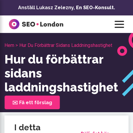
Hoppa
Anställ Lukasz Zelezny,
En SEO-Konsult.
till
innehåll
Hem >
Hur Du Förbättrar Sidans Laddningshastighet
Hur du förbättrar
sidans
laddningshastighet
✉️ Få ett förslag
I detta