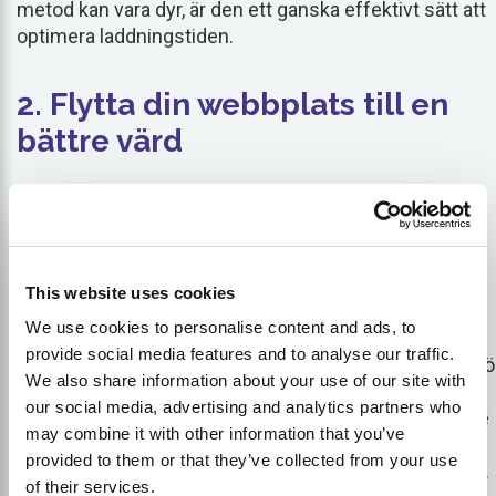
metod kan vara dyr, är den ett ganska effektivt sätt att
optimera laddningstiden.
2. Flytta din webbplats till en
bättre värd
Hosting är möjligt i tre olika typer, bland annat:
Delat webbhotell
This website uses cookies
Det är en av de mest populära typerna av webbhotell
We use cookies to personalise content and ads, to
som används över hela världen och är också billigast.
provide social media features and to analyse our traffic.
Med detta kan du få din webbplats online på kort tid. Fö
We also share information about your use of our site with
detta måste du välja ett snabbt webbhotell som ger
our social media, advertising and analytics partners who
bättre optimering. Med delat webbhotell blir det lättare
may combine it with other information that you’ve
att dela diskutrymme, CPU och RAM tillsammans med
provided to them or that they’ve collected from your use
andra webbplatser som också använder denna server.
of their services.