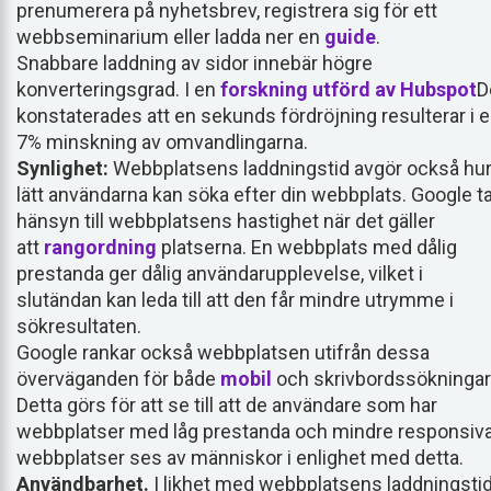
prenumerera på nyhetsbrev, registrera sig för ett
webbseminarium eller ladda ner en
guide
.
Snabbare laddning av sidor innebär högre
konverteringsgrad. I en
forskning utförd av Hubspot
D
konstaterades att en sekunds fördröjning resulterar i 
7% minskning av omvandlingarna.
Synlighet:
Webbplatsens laddningstid avgör också hu
lätt användarna kan söka efter din webbplats. Google t
hänsyn till webbplatsens hastighet när det gäller
att
rangordning
platserna. En webbplats med dålig
prestanda ger dålig användarupplevelse, vilket i
slutändan kan leda till att den får mindre utrymme i
sökresultaten.
Google rankar också webbplatsen utifrån dessa
överväganden för både
mobil
och skrivbordssökningar
Detta görs för att se till att de användare som har
webbplatser med låg prestanda och mindre responsiv
webbplatser ses av människor i enlighet med detta.
Användbarhet.
I likhet med webbplatsens laddningsti