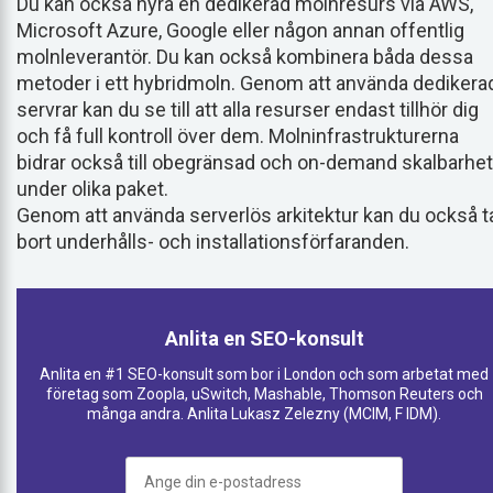
Du kan också hyra en dedikerad molnresurs via AWS,
Microsoft Azure, Google eller någon annan offentlig
molnleverantör. Du kan också kombinera båda dessa
metoder i ett hybridmoln. Genom att använda dedikera
servrar kan du se till att alla resurser endast tillhör dig
och få full kontroll över dem. Molninfrastrukturerna
bidrar också till obegränsad och on-demand skalbarhet
under olika paket.
Genom att använda serverlös arkitektur kan du också t
bort underhålls- och installationsförfaranden.
Anlita en SEO-konsult
Anlita en #1 SEO-konsult som bor i London och som arbetat med
företag som Zoopla, uSwitch, Mashable, Thomson Reuters och
många andra. Anlita Lukasz Zelezny (MCIM, F IDM).