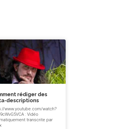
ment rédiger des
a-descriptions
s://www.youtube.com/watch?
9cWvG5VCA : Vidéo
matiquement transcrite par
x