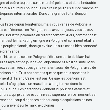
gne et opère toujours sur le marché polonais et dans l'industrie
nc ici aujourd'hui pour nous en dire un peu plus sur ce marché et
ntreprises internationales. Donc une grande fuite. Bonjour.
r.
us l'êtes depuis longtemps, mais vous venez de Pologne, à
 des conférences, en Pologne, vous avez toujours, vous savez,
s l'industrie polonaise du référencement. Alors, comment est
nt est le marketing en ligne en Pologne et comment était le
e peuple polonais, donc ça évolue. Je suis assez bien connecté
le premier de
'histoire de cela en Pologne d'être une sorte de black hat
ui essayaient de jouer avec l'algorithme et ainsi de suite. Mais
aux est arrivée, et ces gens venaient aussi de Pologne, avec de
britannique. Et ils ont compris que ce que nous appelons le
ment différent. Ça ne l'est pas. Ce que les positions est
ela. Il s'agit plus d'un marathon à long terme, donc ils
plus jeune. Ces personnes viennent ici pour des ateliers et
ondres, qui je pense est un niveau supérieur en ce moment, se
avez beaucoup d'agences et beaucoup d'acquisitions de nos
s qui arrivent sur le marché polonais.