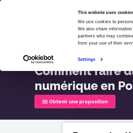
Skip
to
This website uses cookie
content
We use cookies to personal
We also share information 
SEO
partners who may combine i
Blog S
from your use of their serv
Accueil >
Comment Faire Du Marketing Numéri
Settings
Comment faire d
numérique en P
✉️ Obtenir une proposition