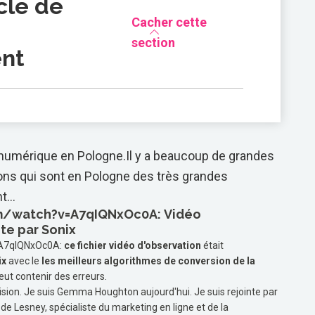
cle de
Cacher cette
section
nt
numérique en Pologne.Il y a beaucoup de grandes
ns qui sont en Pologne des très grandes
...
m/watch?v=A7qIQNxOc0A:
Vidéo
te par Sonix
=A7qIQNxOc0A:
ce fichier vidéo d'observation
était
ix
avec le
les meilleurs algorithmes de conversion de la
eut contenir des erreurs.
vision. Je suis Gemma Houghton aujourd'hui. Je suis rejointe par
e de Lesney, spécialiste du marketing en ligne et de la