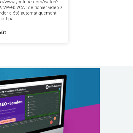
s://www.youtube.com/watch?
9cWvG5VCA : ce fichier vidéo à
rder a été automatiquement
crit par...
oût