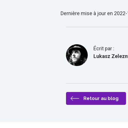
rapport aux zlotys polonais, donc grâc
Éventuellement peut-être être un peu 
Dernière mise à jour en 2022
manager qui comprend comment ça 
Pologne près de la culture du travail 
dans l'ensemble, vous pouvez voir un 
marques, qui font leur héros ou leur
également le faire pour une division p
Écrit par :
En haut de ma tête, vous savez, comme
meilleur exemple, mais il y a quelque
Lukasz Zelezn
différents marchés. Je ne sais pas à
potentiellement des campagnes. J'ai vu
quelque part sur cette agence, des sit
Royaume-Uni, des États-Unis, ou les 
cibler est le potentiel à
Se développer là-bas et être en quelq
Retour au blog
pense que si vous voulez inventer un 
l'endroit où aller et commencer, et j
démarrer une entreprise de cette façon
et il a inventé.
Cette plateforme à Bucarest, en Roum