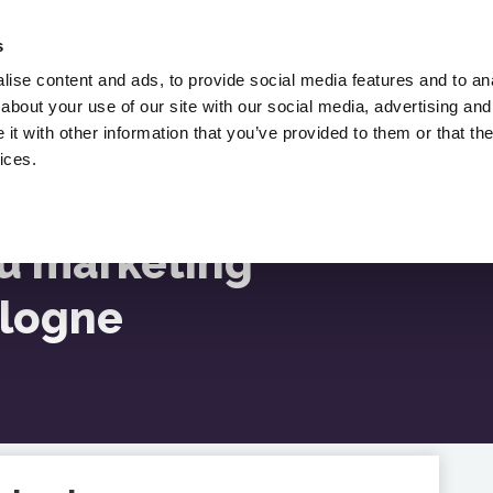
Engagez Lukasz Zelezny,
Un Consultant En
s
Référencement.
ise content and ads, to provide social media features and to anal
about your use of our site with our social media, advertising and
Téléchargements
t with other information that you’ve provided to them or that the
ur Le Référencement
Ressources
Critiq
ices.
que En Pologne
u marketing
ologne