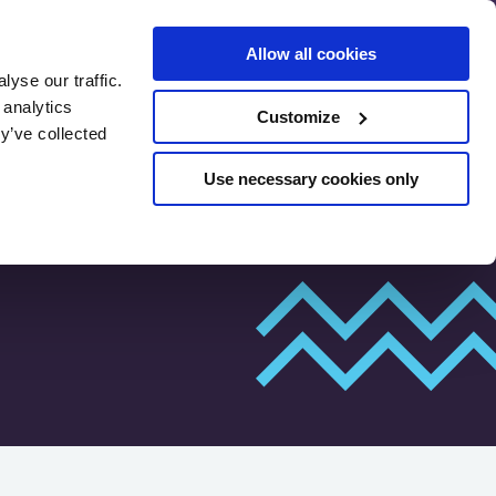
Allow all cookies
yse our traffic.
 analytics
Customize
Pré-évaluation du
y’ve collected
ues
référencement
Use necessary cookies only