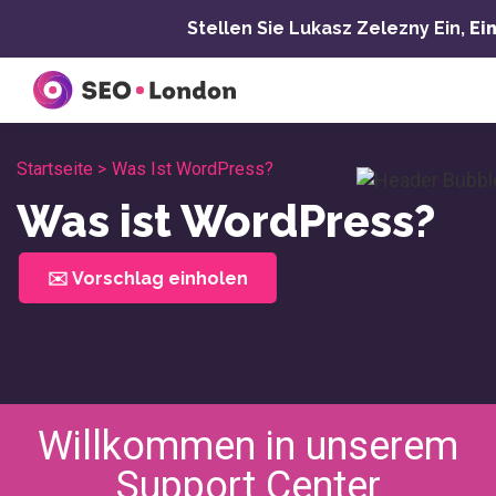
Zum
Stellen Sie Lukasz Zelezny Ein,
Ei
Inhalt
springen
Startseite >
Was Ist WordPress?
Was ist WordPress?
✉️ Vorschlag einholen
Willkommen in unserem
Support Center