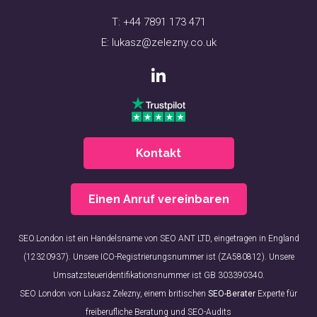
T:
+44 7891 173 471
E:
lukasz@zelezny.co.uk
Kontakt
Einen Anruf vereinbaren
SEO.London ist ein Handelsname von SEO ANT LTD, eingetragen in England
(12320937). Unsere ICO-Registrierungsnummer ist (ZA580812). Unsere
Umsatzsteueridentifikationsnummer ist GB 303390340.
SEO London von Lukasz Zelezny, einem britischen
SEO-Berater
Experte für
freiberufliche Beratung und SEO-Audits