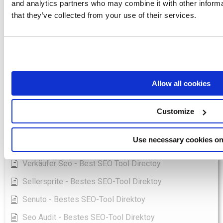
Jetoctopus - Bestes SEO-Tool Direktoy
and analytics partners who may combine it with other informa
that they’ve collected from your use of their services.
Keyword Hero - Bestes SEO-Tool Direktoy
Labrika - Bestes SEO-Tool Direktoy
Longtail Ux - Bestes SEO-Tool Direktoy
Marketingtracer - Bestes SEO-Tool Direktoy
Allow all cookies
Pulno - Bestes SEO-Tool Direktoy
Ranktools - Bestes SEO-Tool Direktoy
Customize
Umleitung Io - Beste SEO-Tool Directoy
Use necessary cookies on
Saphyte - Bestes SEO-Tool Direktoy
Verkäufer Seo - Best SEO Tool Directoy
Sellersprite - Bestes SEO-Tool Direktoy
Senuto - Bestes SEO-Tool Direktoy
Seo Audit - Bestes SEO-Tool Direktoy