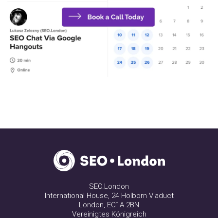
SEO.London
International House, 24 Holborn Viaduct
London, EC1A 2BN
Vereinigtes Königreich