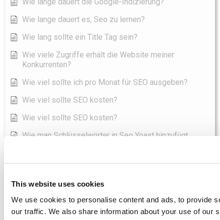
Wie lange dauert die Google-Indizierung?
Wie lange dauert es, Seo zu lernen?
Wie lang sollte ein Title Tag sein?
Wie viele Zugriffe erhält die Website meiner
Konkurrenten?
Wie viel sollte ich pro Monat für SEO ausgeben?
Wie viel sollte SEO kosten?
Wie viel sollte SEO kosten?
Wie man Schlüsselwörter in Seo Yoast hinzufügt
Alle Artikel anzeigen
( 96 )
SEO-Tools
This website uses cookies
Asodesk - Bestes SEO-Tool Direktoy
We use cookies to personalise content and ads, to provide s
Boomerank - Bestes SEO-Tool Direktoy
our traffic. We also share information about your use of our s