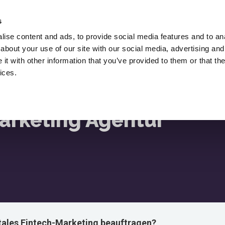
Stellen Sie Lukasz Zelezny Ein,
Ein SEO-
s
Berater.
ise content and ads, to provide social media features and to anal
about your use of our site with our social media, advertising and
Herunterladen
SEO-Blog
Ressourcen
t with other information that you’ve provided to them or that the
tungen
ices.
Marketing Agentur
tales Fintech-Marketing beauftragen?