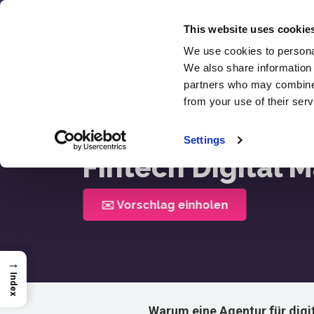
Zum
Inhalt
This website uses cookie
springen
We use cookies to personal
We also share information 
SEO
partners who may combine i
Bewer
from your use of their serv
Startseite >
Fintech Digital Marketing Agentur
Settings
Fintech Digital 
✉️ Vorschlag einholen
→
Index
Warum eine Agentur für digi