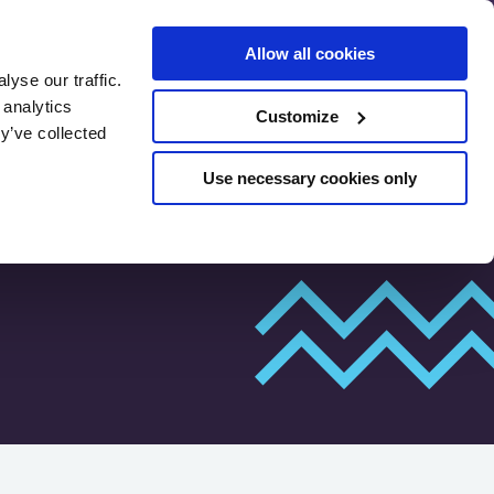
Allow all cookies
yse our traffic.
资源
评论
SEO预评估
 analytics
Customize
y’ve collected
Use necessary cookies only