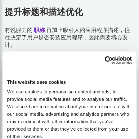
提升标题和描述优化
有说服力的
职称
再加上吸引人的应用程序描述，往
往决定了用户是否安装应用程序，因此需要精心设
计。
其奥妙在于将创意与相关性相结合--在不影响独创性
的前提下适应重要的关键词。最初，吸引人的标题能
提高搜索结果的点击率，而引人入胜的描述则能增加
This website uses cookies
应用的安装几率。标题大约 50 个字符，描述 150-
160 个字符即可，因为较长的标题往往会在 SERP 上
We use cookies to personalise content and ads, to
被截断。
provide social media features and to analyse our traffic.
We also share information about your use of our site with
our social media, advertising and analytics partners who
通过精心实施这些策略，您可以为您的移动应用程序
may combine it with other information that you’ve
搜索引擎优化之旅注入新的活力。但请记住，坚持不
provided to them or that they’ve collected from your use
懈是关键；根据不断从以下方面获得的见解，不断改
of their services.
进您的方法
业绩
分析。