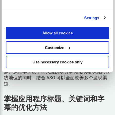
通过应用商店优化（ASO）缩
Settings
小差距
Allow all cookies
应用程序商店优化（App Store Optimisation，简称
ASO）是应用程序可见性和性能方面同样重要的支
Customize
柱。搜索引擎优化有助于提高您在谷歌等搜索引擎中
的排名，而 ASO 则专门针对您在应用程序商店搜索
Use necessary cookies only
中的排名--这是移动用户发现新应用程序的主要来
源。从根本上说，在实施搜索引擎优化战略以提高在
线地位的同时，结合 ASO 可以全面改善多个发现渠
道。
掌握应用程序标题、关键词和字
幕的优化方法