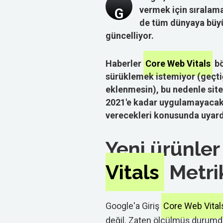
vermek için sıralam
G
de tüm dünyaya büyü
güncelliyor.
Haberler
Core Web Vitals
bö
sürüklemek istemiyor (geçtiğ
eklenmesin), bu nedenle site s
2021'e kadar uygulamayacakla
verecekleri konusunda uyard
Yeni ürünler
Vitals
Metri
Google'a Giriş
Core Web Vita
değil. Zaten ölçülmüş durumd