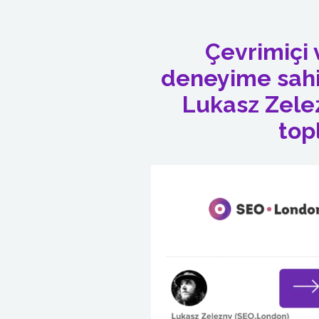
Çevrimiçi v
deneyime sahi
Lukasz Zelezn
top