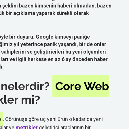
a şeklini bazen kimsenin haberi olmadan, bazen
k bir açıklama yaparak sürekli olarak
yle bir duyuru. Google kimseyi paniğe
imiz yıl yeterince panik yaşandı, bir de onlar
ahiplerini ve geliştiricileri bu yeni ölçümleri
rı ve ilgili herkese en az 6 ay önceden haber
ı.
 nelerdir?
Core Web
kler mi?
ls
. Görünüşe göre üç yeni ürün o kadar da yeni
alar ve
metri̇kler
geliştirici araçlarının bir