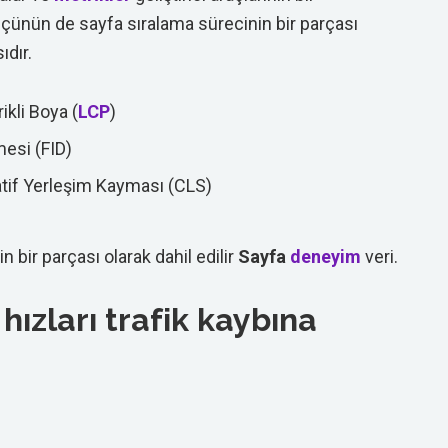
üçünün de sayfa sıralama sürecinin bir parçası
ıdır.
ikli Boya (
LCP
)
mesi (FID)
tif Yerleşim Kayması (CLS)
in bir parçası olarak dahil edilir
Sayfa
deneyim
veri.
ızları trafik kaybına