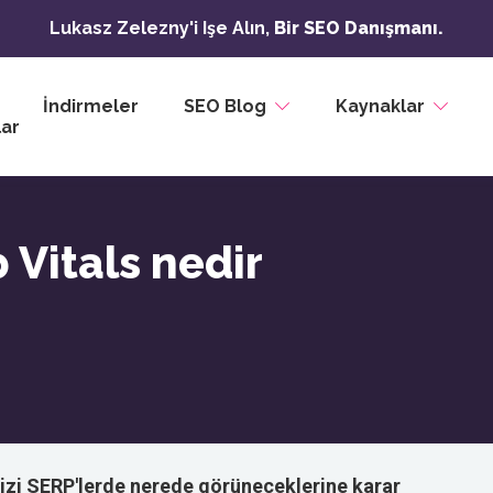
Lukasz Zelezny'i Işe Alın,
Bir SEO Danışmanı.
İndirmeler
SEO Blog
Kaynaklar
ar
Vitals nedir
mizi SERP'lerde nerede görüneceklerine karar