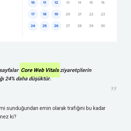
 sayfalar
Core Web Vitals
ziyaretçilerin
ığı 24% daha düşüktür.
mi sunduğundan emin olarak trafiğini bu kadar
mez ki?