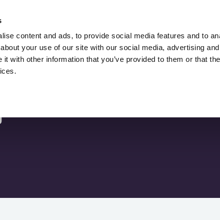
จ้าง Lukasz Zelezny,
ที่ปรึกษาด้าน SEO.
s
ise content and ads, to provide social media features and to anal
SEO
ดาวน์โหลด
บล็อก SEO
ทรัพยากร
about your use of our site with our social media, advertising and
t with other information that you’ve provided to them or that the
ices.
ง