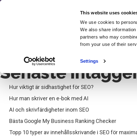
Hoppa
till
This website uses cookie
innehåll
We use cookies to personal
SEO
We also share information 
→
Recens
partners who may combine i
Index
from your use of their serv
Kat
Settings
Senaste inlägge
Hur viktigt är sidhastighet för SEO?
Hur man skriver en e-bok med AI
AI och skrivfärdigheter inom SEO
Bästa Google My Business Ranking Checker
Topp 10 typer av innehållsskrivande i SEO för maxima