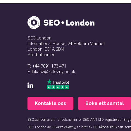
SEO.London
International House, 24 Holborn Viaduct
London, EC1A 2BN
Storbritannien
T:
+44 7891 173 471
E:
lukasz@zelezny.co.uk
Kontakta oss
Boka ett samtal
SEO.London är ett handelsnamn för SEO ANT LTD, registrerat i E
SEO London av Lukasz Zelezny, en brittisk
SEO-konsult
Expert som 