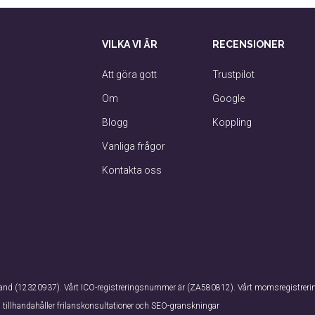
VILKA VI ÄR
RECENSIONER
Att göra gott
Trustpilot
Om
Google
Blogg
Koppling
Vanliga frågor
Kontakta oss
ngland (12320937). Vårt ICO-registreringsnummer är (ZA580812). Vårt momsregistr
tillhandahåller frilanskonsultationer och SEO-granskningar