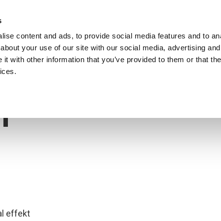
Anställ Lukasz Zelezny,
En SEO-Konsult.
s
ise content and ads, to provide social media features and to anal
Nedladdningar
SEO-Blogg
Resurser
about your use of our site with our social media, advertising and
ioner
t with other information that you’ve provided to them or that the
ices.
egori:
Okategorise
n
l effekt