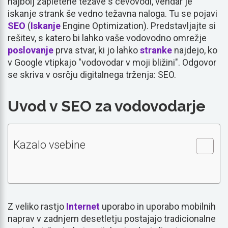
najbolj zapletene težave s cevovodi, vendar je
iskanje strank še vedno težavna naloga. Tu se pojavi
SEO
(
Iskanje
Engine Optimization). Predstavljajte si
rešitev, s katero bi lahko vaše vodovodno omrežje
poslovanje
prva stvar, ki jo lahko
stranke
najdejo, ko
v Google vtipkajo "vodovodar v moji bližini". Odgovor
se skriva v osrčju digitalnega trženja: SEO.
Uvod v SEO za vodovodarje
Kazalo vsebine
Z veliko rastjo
Internet
uporabo in uporabo mobilnih
naprav v zadnjem desetletju postajajo tradicionalne