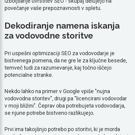
izboljšanje uvrstitev SEO - skupaj delujejo na
povečanje vaše prepoznavnosti v spletu.
Dekodiranje namena iskanja
za vodovodne storitve
Pri uspešni optimizaciji SEO za vodovodarje je
bistvenega pomena, da ne gre le za ključne besede,
temveč tudi za razumevanje, kaj točno iščejo
potencialne stranke.
Nekdo lahko na primer v Google vpiše "nujna
vodovodna storitev", drugi pa "licencirani vodovodar
v moji bližini". Čeprav oba potrebujeta vodovodarja,
se njune potrebe bistveno razlikujejo.
Prvi ima takojšnjo potrebo po storitvi, ki je morda