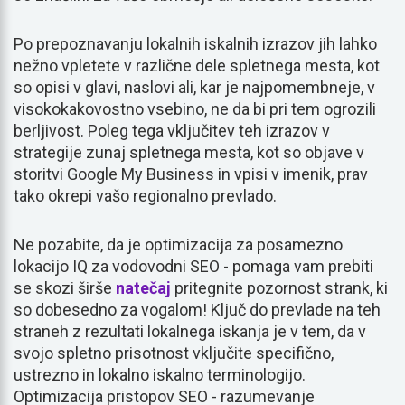
Po prepoznavanju lokalnih iskalnih izrazov jih lahko
nežno vpletete v različne dele spletnega mesta, kot
so opisi v glavi, naslovi ali, kar je najpomembneje, v
visokokakovostno vsebino, ne da bi pri tem ogrozili
berljivost. Poleg tega vključitev teh izrazov v
strategije zunaj spletnega mesta, kot so objave v
storitvi Google My Business in vpisi v imenik, prav
tako okrepi vašo regionalno prevlado.
Ne pozabite, da je optimizacija za posamezno
lokacijo IQ za vodovodni SEO - pomaga vam prebiti
se skozi širše
natečaj
pritegnite pozornost strank, ki
so dobesedno za vogalom! Ključ do prevlade na teh
straneh z rezultati lokalnega iskanja je v tem, da v
svojo spletno prisotnost vključite specifično,
ustrezno in lokalno iskalno terminologijo.
Optimizacija pristopov SEO - razumevanje