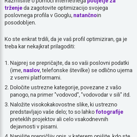
Razmislite o pomoči internetnega
podjetje za
trženje
da zagotovite optimizacijo svojega
poslovnega profila v Googlu,
natančno
in
posodobljen.
Ko ste enkrat trdili, da je vaš profil optimiziran, ga je
treba kar nekajkrat prilagoditi:
Najprej se prepričajte, da so vaši poslovni podatki
(ime,
naslov
, telefonske številke) se odlično ujema
z vsemi platformami.
Določite ustrezne kategorije, povezane z vašo
panogo, na primer "vodovod", "vodovodar v sili" itd.
Naložite visokokakovostne slike, ki ustrezno
predstavljajo vaše delo; to so lahko
fotografije
preteklih projektov ali celo vsakodnevnih
dejavnosti v pisarni.
Napišite prepričljiv opis, v katerem opišite, kdo ste