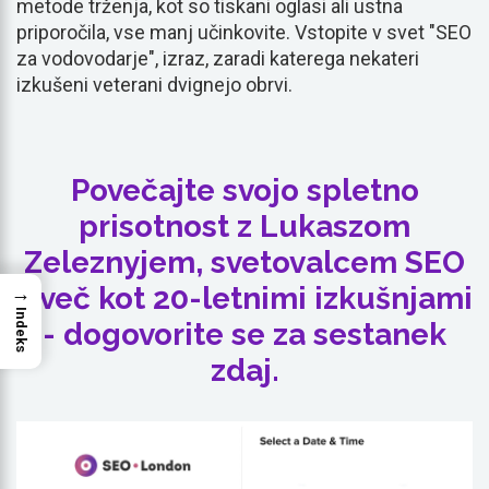
metode trženja, kot so tiskani oglasi ali ustna
priporočila, vse manj učinkovite. Vstopite v svet "SEO
za vodovodarje", izraz, zaradi katerega nekateri
izkušeni veterani dvignejo obrvi.
Povečajte svojo spletno
prisotnost z Lukaszom
Zeleznyjem, svetovalcem SEO
z več kot 20-letnimi izkušnjami
→
Indeks
- dogovorite se za sestanek
zdaj.