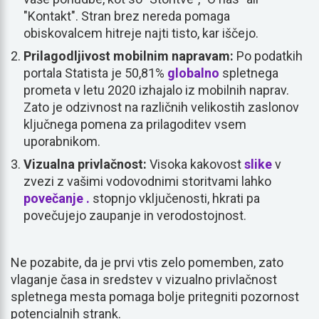
"Kontakt". Stran brez nereda pomaga
obiskovalcem hitreje najti tisto, kar iščejo.
Prilagodljivost mobilnim napravam:
Po podatkih
portala Statista je 50,81%
globalno
spletnega
prometa v letu 2020 izhajalo iz mobilnih naprav.
Zato je odzivnost na različnih velikostih zaslonov
ključnega pomena za prilagoditev vsem
uporabnikom.
Vizualna privlačnost:
Visoka kakovost
slike
v
zvezi z vašimi vodovodnimi storitvami lahko
povečanje .
stopnjo vključenosti, hkrati pa
povečujejo zaupanje in verodostojnost.
Ne pozabite, da je prvi vtis zelo pomemben, zato
vlaganje časa in sredstev v vizualno privlačnost
spletnega mesta pomaga bolje pritegniti pozornost
potencialnih strank.