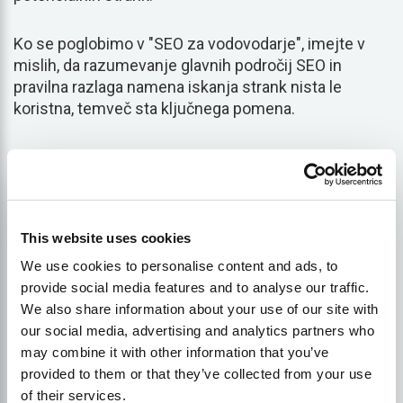
Ko se poglobimo v "SEO za vodovodarje", imejte v
mislih, da razumevanje glavnih področij SEO in
pravilna razlaga namena iskanja strank nista le
koristna, temveč sta ključnega pomena.
Vzpostavitev vašega
vodovodnega spletnega
mesta za uspeh SEO
This website uses cookies
We use cookies to personalise content and ads, to
Uspeh na področju SEO za vodovodarje se začne z
provide social media features and to analyse our traffic.
dobro strukturirano in uporabniku prijazno spletno
We also share information about your use of our site with
stranjo. Dobro oblikovano spletno mesto je lahko
our social media, advertising and analytics partners who
močno orodje za privabljanje potencialnih strank, saj
may combine it with other information that you’ve
zagotavlja, da hitro in učinkovito dobijo koristne
provided to them or that they’ve collected from your use
informacije o vaših storitvah. Poglobimo se v
of their services.