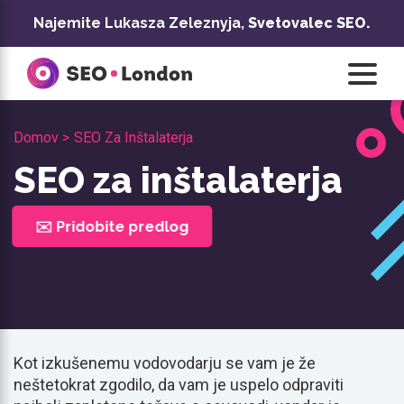
Preskoči
Najemite Lukasza Zeleznyja,
Svetovalec SEO.
na
vsebino
Domov >
SEO Za Inštalaterja
SEO za inštalaterja
✉️ Pridobite predlog
Kot izkušenemu vodovodarju se vam je že
neštetokrat zgodilo, da vam je uspelo odpraviti