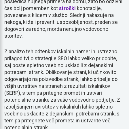
posledica nujnega primera na domu, zato bo odzivni
čas bolj pomemben kot
stroški
konotacije,
povezane s klicem v službo. Slednji nakazuje na
nekoga, ki želi preveriti usposobljenost, preden se
dogovori za redno, morda nenujno vodovodno
storitev.
Z analizo teh odtenkov iskalnih namer in ustrezno
prilagoditvijo strategije SEO lahko veliko pridobite,
saj boste spletno vsebino uskladili z dejanskimi
potrebami strank. Oblikovanje strani, ki učinkovito
odgovarjajo na poizvedbe strank, lahko pripelje do
višjih uvrstitev na straneh z rezultati iskalnikov
(SERP), s tem pa pritegne promet in ustvari
potencialne stranke za vaše vodovodno podjetje. Z
izboljšanjem uvrstitev v iskalnikih lahko spletno
vsebino uskladite z dejanskimi potrebami strank, s
tem pa pritegnete več prometa in ustvarite več
potencialnih strank.