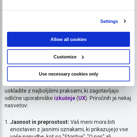
potrebne korake za vzpostavitev vašega
vodovodarskega spletnega mesta za uspeh SEO.
Settings
Oblikovanje uporabniku
prijaznega vodovodnega
Allow all cookies
spletnega mesta
Customize
Uporabniku prijazno spletno mesto je podobno
Use necessary cookies only
prijazni izložbi v digitalnem prostoru. Ključnega
pomena je, da svoje pobude za spletno oblikovanje
uskladite z najboljšimi praksami, ki zagotavljajo
odlične uporabniške
izkušnje
(
UX
). Priročnih je nekaj
nasvetov:
Jasnost in preprostost:
Vaš meni mora biti
enostaven z jasnimi oznakami, ki prikazujejo vse
vaše ponudbe, kot so "Storitve", "O nas" ali