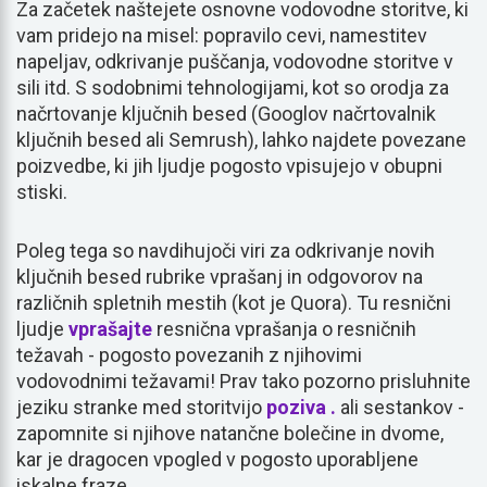
Za začetek naštejete osnovne vodovodne storitve, ki
vam pridejo na misel: popravilo cevi, namestitev
napeljav, odkrivanje puščanja, vodovodne storitve v
sili itd. S sodobnimi tehnologijami, kot so orodja za
načrtovanje ključnih besed (Googlov načrtovalnik
ključnih besed ali Semrush), lahko najdete povezane
poizvedbe, ki jih ljudje pogosto vpisujejo v obupni
stiski.
Poleg tega so navdihujoči viri za odkrivanje novih
ključnih besed rubrike vprašanj in odgovorov na
različnih spletnih mestih (kot je Quora). Tu resnični
ljudje
vprašajte
resnična vprašanja o resničnih
težavah - pogosto povezanih z njihovimi
vodovodnimi težavami! Prav tako pozorno prisluhnite
jeziku stranke med storitvijo
poziva .
ali sestankov -
zapomnite si njihove natančne bolečine in dvome,
kar je dragocen vpogled v pogosto uporabljene
iskalne fraze.