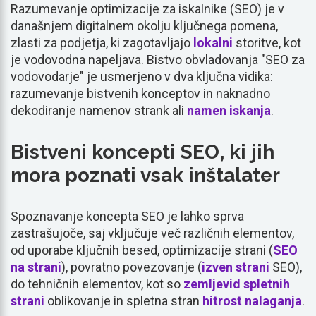
Razumevanje optimizacije za iskalnike (SEO) je v
današnjem digitalnem okolju ključnega pomena,
zlasti za podjetja, ki zagotavljajo
lokalni
storitve, kot
je vodovodna napeljava. Bistvo obvladovanja "SEO za
vodovodarje" je usmerjeno v dva ključna vidika:
razumevanje bistvenih konceptov in naknadno
dekodiranje namenov strank ali
namen iskanja
.
Bistveni koncepti SEO, ki jih
mora poznati vsak inštalater
Spoznavanje koncepta SEO je lahko sprva
zastrašujoče, saj vključuje več različnih elementov,
od uporabe ključnih besed, optimizacije strani (
SEO
na strani
), povratno povezovanje (
izven strani
SEO),
do tehničnih elementov, kot so
zemljevid spletnih
strani
oblikovanje in spletna stran
hitrost nalaganja
.