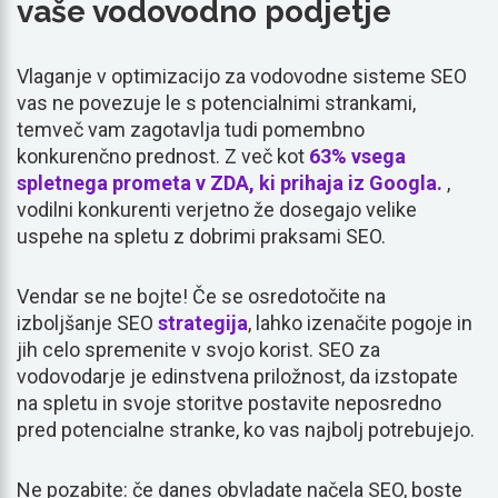
vaše vodovodno podjetje
Vlaganje v optimizacijo za vodovodne sisteme SEO
vas ne povezuje le s potencialnimi strankami,
temveč vam zagotavlja tudi pomembno
konkurenčno prednost. Z več kot
63% vsega
spletnega prometa v ZDA, ki prihaja iz Googla.
,
vodilni konkurenti verjetno že dosegajo velike
uspehe na spletu z dobrimi praksami SEO.
Vendar se ne bojte! Če se osredotočite na
izboljšanje SEO
strategija
, lahko izenačite pogoje in
jih celo spremenite v svojo korist. SEO za
vodovodarje je edinstvena priložnost, da izstopate
na spletu in svoje storitve postavite neposredno
pred potencialne stranke, ko vas najbolj potrebujejo.
Ne pozabite: če danes obvladate načela SEO, boste