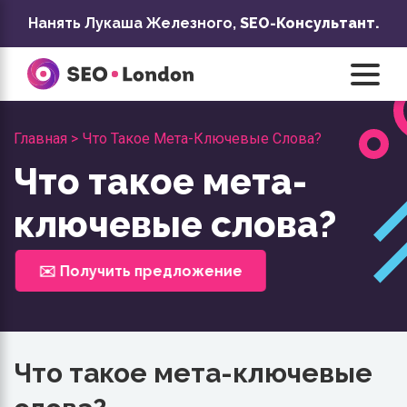
Перейти
Нанять Лукаша Железного,
SEO-Консультант.
к
содержанию
Главная >
Что Такое Мета-Ключевые Слова?
Что такое мета-
ключевые слова?
✉️ Получить предложение
Что такое мета-ключевые