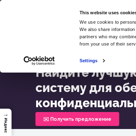
Перейти
к
This website uses cookie
содержанию
We use cookies to personal
We also share information 
SEO
partners who may combine i
Отзыв
from your use of their serv
Главная >
Найдите Лучшую Поисковую Сист
Settings
Найдите лучшу
систему для об
конфиденциальн
→
✉️ Получить предложение
Индекс