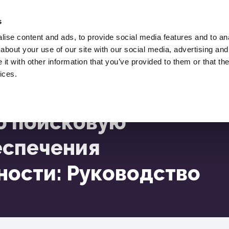
Нанять Лукаша Железного,
SEO-
s
Консультант.
ise content and ads, to provide social media features and to anal
about your use of our site with our social media, advertising and
Загрузки
SEO Блог
Ресурсы
t with other information that you’ve provided to them or that the
ы
ices.
ему Для Обеспечения Конфиденциальности: Руководство
ю поисковую
еспечения
ости: Руководство