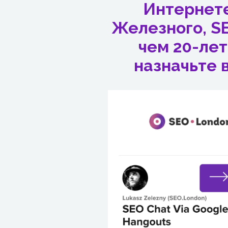
Интернет
Железного, S
чем 20-ле
назначьте 