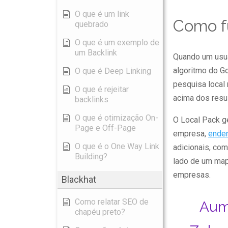
O que é um link
Como fu
quebrado
O que é um exemplo de
um Backlink
Quando um usuá
algoritmo do Go
O que é Deep Linking
pesquisa local
O que é rejeitar
acima dos resu
backlinks
O que é otimização On-
O Local Pack g
Page e Off-Page
empresa,
ende
O que é o One Way Link
adicionais, co
Building?
lado de um map
empresas.
Blackhat
Como relatar SEO de
Aum
chapéu preto?