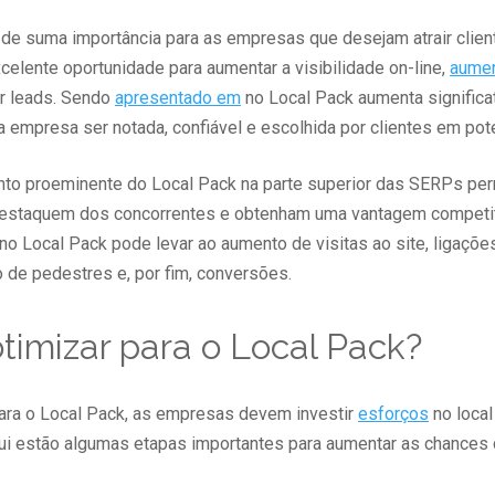
de suma importância para as empresas que desejam atrair client
elente oportunidade para aumentar a visibilidade on-line,
aumen
ar leads. Sendo
apresentado em
no Local Pack aumenta significa
empresa ser notada, confiável e escolhida por clientes em pote
to proeminente do Local Pack na parte superior das SERPs per
estaquem dos concorrentes e obtenham uma vantagem competit
no Local Pack pode levar ao aumento de visitas ao site, ligaçõe
o de pedestres e, por fim, conversões.
imizar para o Local Pack?
para o Local Pack, as empresas devem investir
esforços
no loca
qui estão algumas etapas importantes para aumentar as chances 