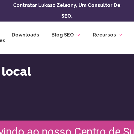
Contratar Lukasz Zelezny,
Um Consultor De
SEO.
Downloads
Blog SEO
Recursos
es
 local
indo ao nosso Centro de S