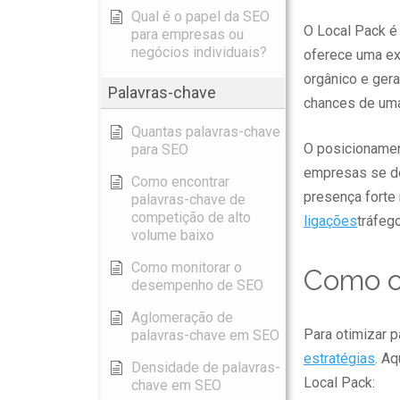
Qual é o papel da SEO
O Local Pack é 
para empresas ou
negócios individuais?
oferece uma exc
orgânico e ger
Palavras-chave
chances de uma 
Quantas palavras-chave
O posicionamen
para SEO
empresas se d
Como encontrar
presença forte 
palavras-chave de
competição de alto
ligações
tráfeg
volume baixo
Como monitorar o
Como ot
desempenho de SEO
Aglomeração de
Para otimizar 
palavras-chave em SEO
estratégias
. A
Densidade de palavras-
Local Pack:
chave em SEO