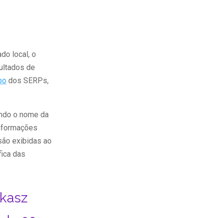
o local, o
sultados de
po
dos SERPs,
indo o nome da
informações
são exibidas ao
fica das
kasz