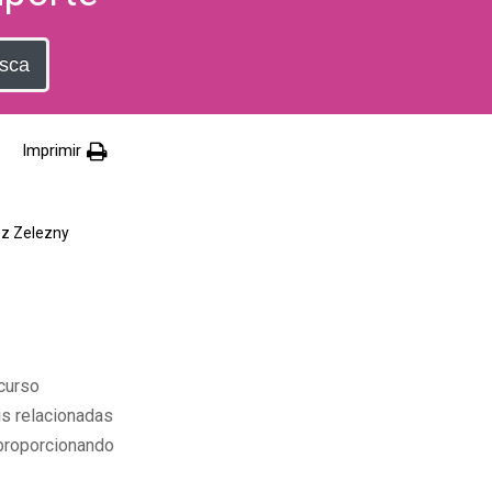
sca
Imprimir
z Zelezny
curso
s relacionadas
proporcionando