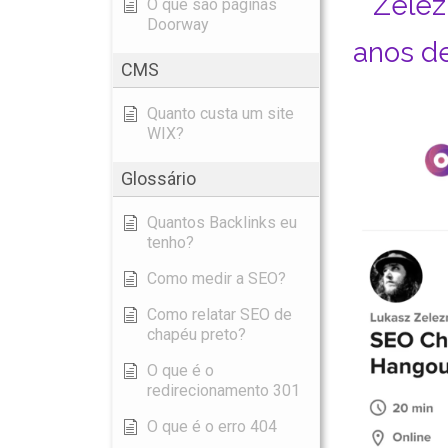
Zelez
O que são páginas
Doorway
anos d
CMS
Quanto custa um site
WIX?
Glossário
Quantos Backlinks eu
tenho?
Como medir a SEO?
Como relatar SEO de
chapéu preto?
O que é o
redirecionamento 301
O que é o erro 404