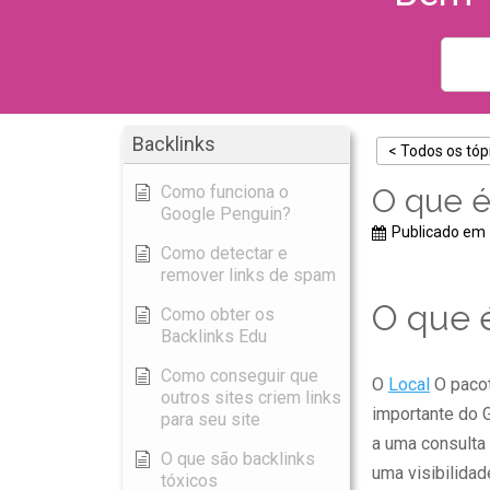
Backlinks
< Todos os tóp
Como funciona o
O que é
Google Penguin?
Publicado em
Como detectar e
remover links de spam
O que 
Como obter os
Backlinks Edu
Como conseguir que
O
Local
O pacot
outros sites criem links
importante do
para seu site
a uma consulta
O que são backlinks
uma visibilidad
tóxicos