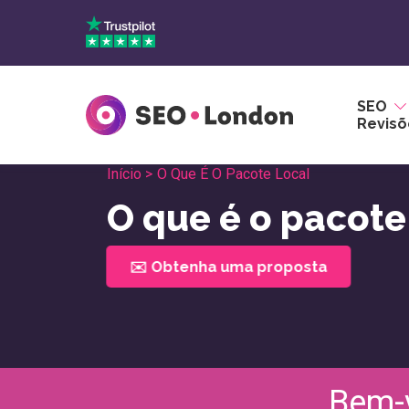
Pular
para
o
conteúdo
SEO
Revisõ
Início >
O Que É O Pacote Local
O que é o pacote
✉️ Obtenha uma proposta
Bem-v