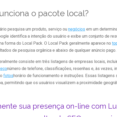
nciona o pacote local?
rio pesquisa um produto, serviço ou
negócios
em um determinad
ogle identifica a intenção do usuário e exibe um conjunto de re
 na forma do Local Pack. O Local Pack geralmente aparece no
to
ltados de pesquisa orgânica e abaixo de qualquer anúncio pago.
eralmente consiste em três listagens de empresas locais, inclu
reço
número de telefone, classificações, resenhas e, às vezes, 
mo
fotos
horário de funcionamento e instruções. Essas listagens 
a, permitindo que os usuários visualizem a proximidade geográ
ente sua presença on-line com Lu