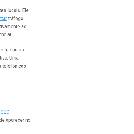
es locais. Ele
tar
tráfego
tivamente as
ncial.
mite que as
iva. Uma
s telefônicas
l
SEO
de aparecer no