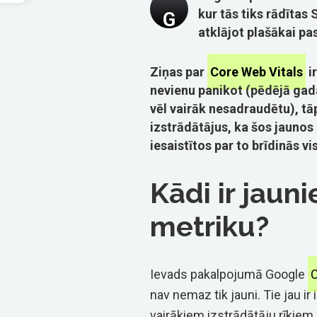
kur tās tiks rādītas
G
atklājot plašākai pas
Ziņas par
Core Web Vitals
i
nevienu panikot (pēdējā gada 
vēl vairāk nesadraudētu), tāp
izstrādātājus, ka šos jaunos
iesaistītos par to brīdinās 
Kādi ir jaun
metriku?
Ievads pakalpojumā Google
C
nav nemaz tik jauni. Tie jau ir 
vairākiem izstrādātāju rīkiem