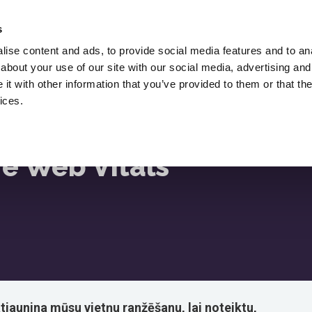
Iznomāt Lukasz Zelezny,
SEO Konsultants.
s
ise content and ads, to provide social media features and to anal
Lejupielādes
SEO Emuārs
Resursi
about your use of our site with our social media, advertising and
ksmes
t with other information that you’ve provided to them or that the
ices.
re Web Vitals
tjaunina mūsu vietņu ranžēšanu, lai noteiktu,