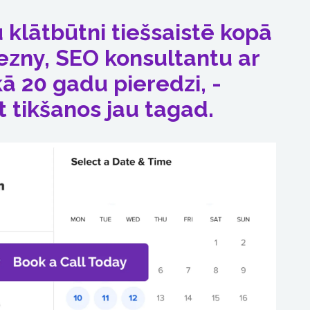
u klātbūtni tiešsaistē kopā
ezny, SEO konsultantu ar
ā 20 gadu pieredzi, -
t tikšanos jau tagad.