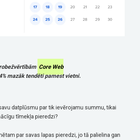
m robežvērtībām
Core Web
24% mazāk tendēti pamest vietni.
 savu datplūsmu par tik ievērojamu summu, tikai
nācīgu tīmekļa pieredzi?
tam par savas lapas pieredzi, jo tā palielina gan