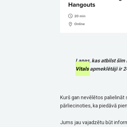
Lapas, kas atbilst šī
Vitals
apmeklētāji ir 
Kurš gan nevēlētos palielināt
pārliecinoties, ka piedāvā pie
Jums jau vajadzētu būt informē