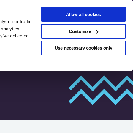
Allow all cookies
yse our traffic.
SEO sākotnējais
 analytics
Customize
novērtējums
y’ve collected
Use necessary cookies only