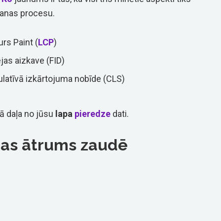
šanas procesu.
urs Paint (
LCP
)
jas aizkave (FID)
latīvā izkārtojuma nobīde (CLS)
kā daļa no jūsu
lapa
pieredze
dati.
nas ātrums zaudē