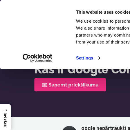
Pāriet
uz
This website uses cookie
saturu
We use cookies to personal
SEO
We also share information 
Atsau
partners who may combine i
from your use of their serv
Sākums >
Kas Ir Google Core Web Vitals
Settings
Kas ir Google Co
✉️ Saņemt priekšlikumu
→
Indekss
oogle nepārtraukti a