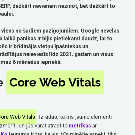
 SERP, dažkārt nevienam nezinot, bet dažkārt to
aulei.
r viens no šādiem paziņojumiem. Google nevēlas
laikā panikas ir bijis pietiekami daudz, lai to
ēc ir brīdinājis vietņu īpašniekus un
 rādītājus neieviesīs līdz 2021. gadam un visus
vismaz 6 mēnešus iepriekš.
ie
Core Web Vitals
ore Web Vitals
. Izrādās, ka trīs jaunie elementi
izmērīti, un jūs varat atrast to
metrikas
ar
.
Ko
jaunums ir tas, ka visi trīs minētie aspekti tiks