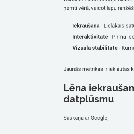
ņemti vērā, veicot lapu ranžē
Iekraušana
- Lielākais sat
Interaktivitāte
- Pirmā iee
Vizuālā stabilitāte
- Kumu
Jaunās metrikas ir iekļautas 
Lēna iekrauša
datplūsmu
Saskaņā ar Google,