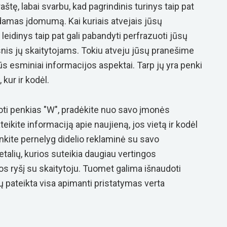
raštę, labai svarbu, kad pagrindinis turinys taip pat
kydamas įdomumą. Kai kuriais atvejais jūsų
leidinys taip pat gali pabandyti perfrazuoti jūsų
esnis jų skaitytojams. Tokiu atveju jūsų pranešime
irūs esminiai informacijos aspektai. Tarp jų yra penki
 kur ir kodėl.
ti penkias "W", pradėkite nuo savo įmonės
eikite informaciją apie naujieną, jos vietą ir kodėl
Venkite pernelyg didelio
reklaminė
su savo
detalių, kurios suteikia daugiau vertingos
jos ryšį su skaitytoju. Tuomet galima išnaudoti
tų pateikta visa apimanti
pristatymas
verta