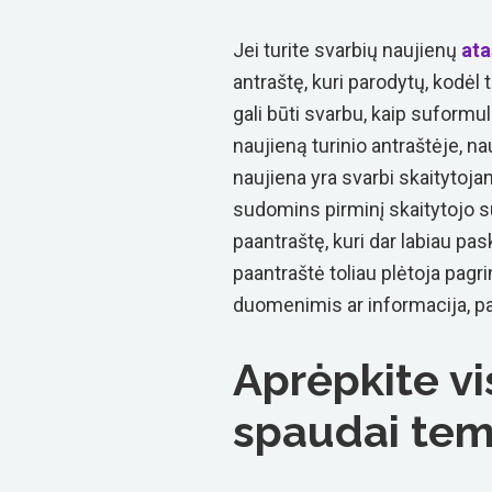
Jei turite svarbių naujienų
ata
antraštę, kuri parodytų, kodėl 
gali būti svarbu, kaip suformu
naujieną turinio antraštėje, na
naujiena yra svarbi skaitytojams
sudomins pirminį skaitytojo su
paantraštę, kuri dar labiau pask
paantraštė toliau plėtoja pagrin
duomenimis ar informacija, pa
Aprėpkite v
spaudai tem