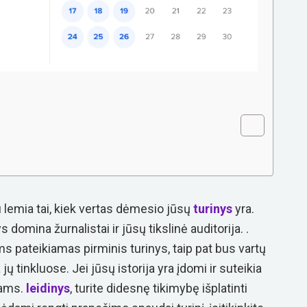
lemia tai, kiek vertas dėmesio jūsų
turinys
yra.
nys domina
žurnalistai
ir jūsų
tikslinė auditorija
. .
ems pateikiamas pirminis turinys, taip pat bus vartų
ų tinkluose. Jei jūsų istorija yra įdomi ir suteikia
iams.
leidinys
, turite didesnę tikimybę išplatinti