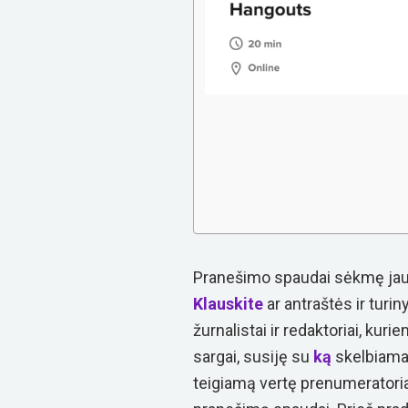
Pranešimo spaudai sėkmę jau 
Klauskite
ar antraštės ir turi
žurnalistai
ir redaktoriai, kuri
sargai, susiję su
ką
skelbiama j
teigiamą vertę prenumerator