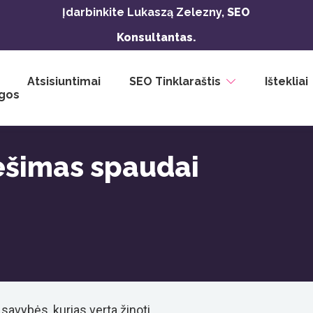
Įdarbinkite Lukaszą Zelezny,
SEO
Konsultantas.
Atsisiuntimai
SEO Tinklaraštis
Ištekliai
gos
šimas spaudai
avybės, kurias verta žinoti