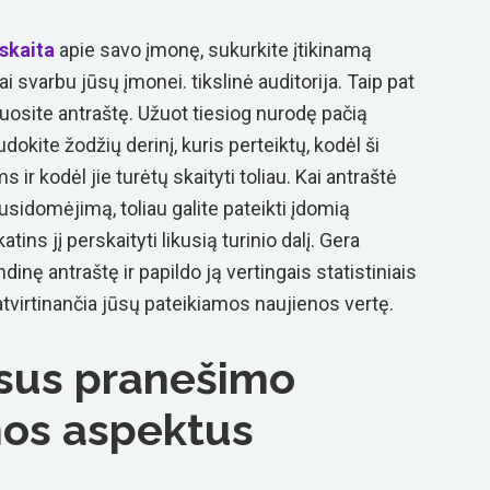
skaita
apie savo įmonę, sukurkite įtikinamą
tai svarbu jūsų įmonei.
tikslinė auditorija
. Taip pat
luosite antraštę. Užuot tiesiog nurodę pačią
udokite žodžių derinį, kuris perteiktų, kodėl ši
 ir kodėl jie turėtų skaityti toliau. Kai antraštė
sidomėjimą, toliau galite pateikti įdomią
atins jį perskaityti likusią turinio dalį. Gera
dinę antraštę ir papildo ją vertingais statistiniais
tvirtinančia jūsų pateikiamos naujienos vertę.
isus pranešimo
os aspektus