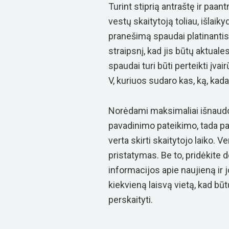
Turint stiprią antraštę ir paant
vestų skaitytoją toliau, išlai
pranešimą spaudai platinantis 
straipsnį, kad jis būtų aktual
spaudai turi būti perteikti įva
V, kuriuos sudaro kas, ką, kada,
Norėdami maksimaliai išnaudo
pavadinimo pateikimo, tada pat
verta skirti skaitytojo laiko. 
pristatymas
. Be to, pridėkite 
informacijos apie naujieną ir 
kiekvieną laisvą vietą, kad bū
perskaityti.