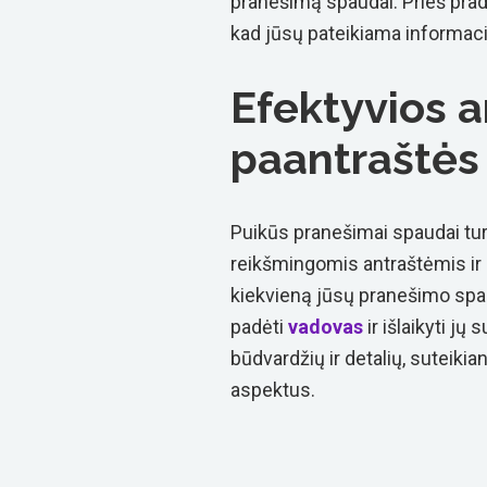
pranešimą spaudai. Prieš pradė
kad jūsų pateikiama informacija
Efektyvios a
paantraštės
Puikūs pranešimai spaudai tur
reikšmingomis antraštėmis ir 
kiekvieną jūsų pranešimo spau
padėti
vadovas
ir išlaikyti jų
būdvardžių ir detalių, suteikia
aspektus.