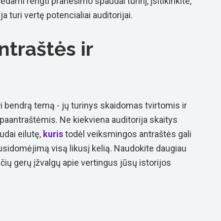
dami rengti pranešimo spaudai turinį, įsitikinkite,
 turi vertę potencialiai auditorijai.
ntraštės ir
i bendrą temą - jų turinys skaidomas tvirtomis ir
paantraštėmis. Ne kiekviena auditorija skaitys
dai eilutę,
kuris
todėl veiksmingos antraštės gali
 susidomėjimą visą likusį kelią. Naudokite daugiau
nčių gerų įžvalgų apie vertingus jūsų istorijos