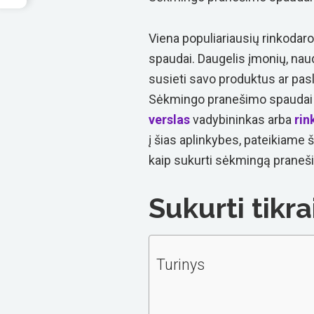
Viena populiariausių rinkodar
spaudai. Daugelis įmonių, na
susieti savo produktus ar pa
Sėkmingo pranešimo spaudai r
verslas
vadybininkas arba
rin
į šias aplinkybes, pateikiame 
kaip sukurti sėkmingą praneši
Sukurti tikra
Turinys