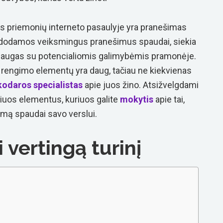
os priemonių interneto pasaulyje yra pranešimas
udodamos veiksmingus pranešimus spaudai, siekia
slaugas su potencialiomis galimybėmis pramonėje.
engimo elementų yra daug, tačiau ne kiekvienas
kodaros specialistas
apie juos žino. Atsižvelgdami
šiuos elementus, kuriuos galite
mokytis
apie tai,
mą spaudai savo verslui.
i vertingą turinį