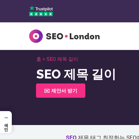
콘
텐
츠
로
건
너
뛰
홈 >
SEO 제목 길이
기
SEO 제목 길이
✉️ 제안서 받기
→
색인
SEO
제목 태그 최적화는 SEO