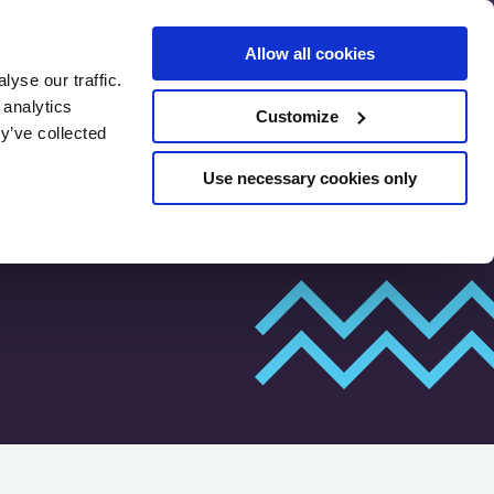
Allow all cookies
yse our traffic.
 analytics
Customize
리소스
리뷰
SEO 사전 평가
y’ve collected
Use necessary cookies only