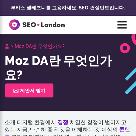
콘
루카스 젤레즈니를 고용하세요,
SEO 컨설턴트입니다.
텐
츠
로
건
너
홈 >
Moz DA란 무엇인가요?
뛰
기
Moz DA란 무엇인가
요?
✉️ 제안서 받기
소개 디지털 환경에서
경쟁
치열한 경쟁이 벌어지고
있는 지금, 단순히 좋은 것을 이해하는 것 이상의
콘텐