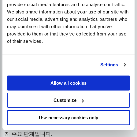
provide social media features and to analyse our traffic.
전문 분야보다 순위가 높은 것은 중요하지 않으며, 진
We also share information about your use of our site with
정한 가치는 어리석게도 100점에 도달하려고 노력하
our social media, advertising and analytics partners who
기보다는 유사한 비즈니스/경쟁업체와의 비교에서
may combine it with other information that you’ve
나온다는 점을 기억하세요!
provided to them or that they’ve collected from your use
of their services.
첫째, "Moz DA가 무엇인지"를 이해하고, 둘째, 다음을
위해 어디에 집중해야 하는지 파악하는 것. 이는 앞으
로 두 가지 즉각적인 조치를 의미합니다.
증가
이 부분
Settings
은 다음 섹션에서 자세히 살펴보겠습니다.
Allow all cookies
Moz DA를 높이는 방법?
Customize
사이트의 Moz DA(Moz 도메인 기관)를 높이려면 사려
깊고 전략적인 접근이 필요합니다. 즉각적인 프로세
Use necessary cookies only
스는 아니지만 시간과 꾸준한 노력을 기울이면 순위
를 크게 높일 수 있습니다. 다음은 시작하기 위한 몇 가
지 주요 단계입니다.