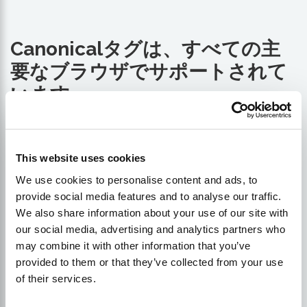
Canonicalタグは、すべての主
要なブラウザでサポートされて
います。
canonicalタグは、主要な検索エンジンに対して
ロ
ボット
あるウェブページのどのバージョンがオリジ
This website uses cookies
ナルで、インデックスに登録されるべきなのか。ま
We use cookies to personalise content and ads, to
た、canonicalタグは、サイト内のさまざまなページ
provide social media features and to analyse our traffic.
で重複して発生する可能性のある、コンテンツの重
We also share information about your use of our site with
複問題を防ぐのにも役立ちます（たとえば、以前の
our social media, advertising and analytics partners who
URLを古いバージョンに向けたままにしている場合
may combine it with other information that you’ve
など）。
provided to them or that they’ve collected from your use
of their services.
シンジケーションコンテンツを