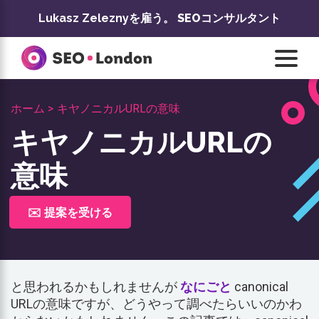
コ
Lukasz Zeleznyを雇う。
SEOコンサルタント
ン
テ
ン
ツ
へ
ホーム >
キヤノニカルURLの意味
ス
キ
キヤノニカルURLの
ッ
プ
意味
✉️ 提案を受ける
と思われるかもしれませんが
なにごと
canonical
URLの意味ですが、どうやって調べたらいいのかわ