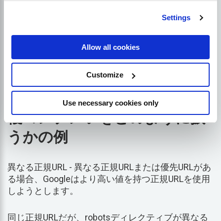
管理する
Settings
正規のURLは、ウェブページの主要なバージョンで
す。検索エンジンがサイト内のページ間の違いを理
Allow all cookies
解できるように、シンジケートされたコンテンツに
役立ちます。
Customize
Googleが異なるURLを持つ重
Use necessary cookies only
複コンテンツをどのように扱
うかの例
異なる正規URL - 異なる正規URLまたは優先URLがあ
る場合、Googleはより高い値を持つ正規URLを使用
しようとします。
同じ正規URLだが、robotsディレクティブが異なる