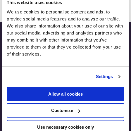
This website uses cookies
I 10 principali tipi di scrittura di contenuti in ambito
We use cookies to personalise content and ads, to
SEO per ottenere il massimo impatto
provide social media features and to analyse our traffic.
We also share information about your use of our site with
our social media, advertising and analytics partners who
may combine it with other information that you’ve
provided to them or that they’ve collected from your use
of their services.
SEO.London
International House, 24 Holborn Viaduct
Londra, EC1A 2BN
Regno Unito
Settings
T:
+44 7891 173 471
E:
lukasz@zelezny.co.uk
Allow all cookies
Customize
Use necessary cookies only