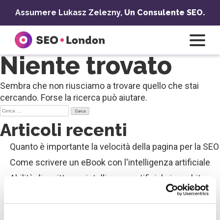
Vai
Assumere Lukasz Zelezny,
Un Consulente SEO.
al
contenuto
Niente trovato
Sembra che non riusciamo a trovare quello che stai
cercando. Forse la ricerca può aiutare.
Ricerca
per:
Articoli recenti
Quanto è importante la velocità della pagina per la SEO
Come scrivere un eBook con l'intelligenza artificiale
Abilità di scrittura e intelligenza artificiale in ambito
SEO
Il miglior verificatore della posizione di Google My
Business